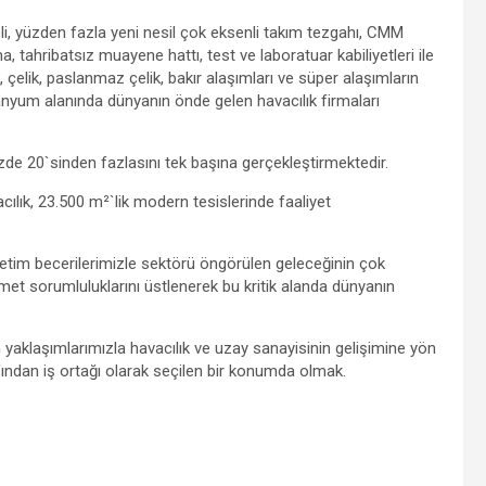
i, yüzden fazla yeni nesil çok eksenli takım tezgahı, CMM
a, tahribatsız muayene hattı, test ve laboratuar kabiliyetleri ile
 çelik, paslanmaz çelik, bakır alaşımları ve süper alaşımların
anyum alanında dünyanın önde gelen havacılık firmaları
üzde 20`sinden fazlasını tek başına gerçekleştirmektedir.
ılık, 23.500 m²`lik modern tesislerinde faaliyet
üretim becerilerimizle sektörü öngörülen geleceğinin çok
met sorumluluklarını üstlenerek bu kritik alanda dünyanın
yaklaşımlarımızla havacılık ve uzay sanayisinin gelişimine yön
fından iş ortağı olarak seçilen bir konumda olmak.