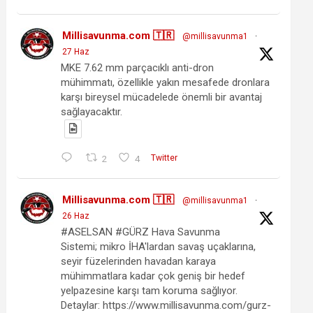
Millisavunma.com 🇹🇷
@millisavunma1
·
27 Haz
MKE 7.62 mm parçacıklı anti-dron
mühimmatı, özellikle yakın mesafede dronlara
karşı bireysel mücadelede önemli bir avantaj
sağlayacaktır.
2
4
Twitter
Millisavunma.com 🇹🇷
@millisavunma1
·
26 Haz
#ASELSAN #GÜRZ Hava Savunma
Sistemi; mikro İHA'lardan savaş uçaklarına,
seyir füzelerinden havadan karaya
mühimmatlara kadar çok geniş bir hedef
yelpazesine karşı tam koruma sağlıyor.
Detaylar: https://www.millisavunma.com/gurz-