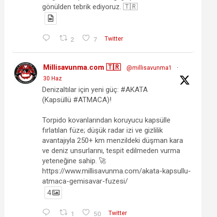
gönülden tebrik ediyoruz. 🇹🇷
2
7
Twitter
Millisavunma.com 🇹🇷
@millisavunma1
·
30 Haz
Denizaltılar için yeni güç: #AKATA
(Kapsüllü #ATMACA)!
Torpido kovanlarından koruyucu kapsülle
fırlatılan füze; düşük radar izi ve gizlilik
avantajıyla 250+ km menzildeki düşman kara
ve deniz unsurlarını, tespit edilmeden vurma
yeteneğine sahip. 🚀
https://www.millisavunma.com/akata-kapsullu-
atmaca-gemisavar-fuzesi/
4
1
50
Twitter