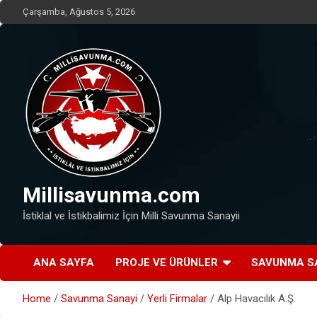
Skip
Çarşamba, Ağustos 5, 2026
to
content
Millisavunma.com
İstiklal ve İstikbalimiz İçin Milli Savunma Sanayii
ANA SAYFA
PROJE VE ÜRÜNLER
SAVUNMA S
Home
Savunma Sanayi
Yerli Firmalar
Alp Havacılık A.Ş.