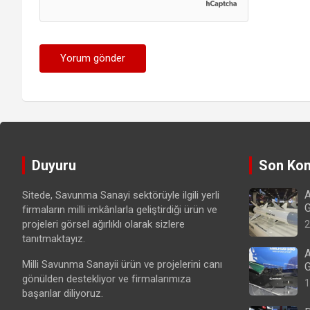
Duyuru
Son Kon
A
Sitede, Savunma Sanayi sektörüyle ilgili yerli
G
firmaların milli imkânlarla geliştirdiği ürün ve
projeleri görsel ağırlıklı olarak sizlere
2
tanıtmaktayız.
A
Milli Savunma Sanayii ürün ve projelerini canı
G
gönülden destekliyor ve firmalarımıza
1
başarılar diliyoruz.