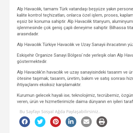
Alp Havacılık, tamamı Türk vatandaşı beşyüze yakın personel
kalite kontrol teçhizatları, onlarca özel işlem, proses, kaplam
eşsiz bir konuma sahiptir. Alp Havacılık titanyum, aluminyum,
işlenmesinde çok geniş çaplı deneyime sahiptir. Bilhassa tit
arasındadır.
Alp Havacılık Türkiye Havacılık ve Uzay Sanayii ihracatının y
Eskişehir Organize Sanayi Bölgesi`nde yerleşik olan Alp Havac
göstermektedir.
Alp Havacılık’ın havacılık ve uzay sanayisindeki tasarım ve 
ötesine taşımak; tasarım, üretim, bakım ve satış sonrası hiz
ihtiyaçlarını eksiksiz karşılamaktır.
Kurumun gelecek hayali ise; teknolojimiz, tecrübemiz, özgün 
veren, ürün ve hizmetlerimizle daima dünyanın en iyileri tara
Bu Sayfayı Sosyal Ağda Paylaşabilirsiniz..