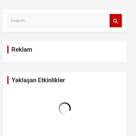
S
e
a
r
c
Reklam
h
Yaklaşan Etkinlikler