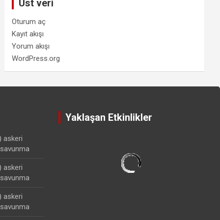
Üst veri
Oturum aç
Kayıt akışı
Yorum akışı
WordPress.org
Yaklaşan Etkinlikler
) askeri
lisavunma
) askeri
lisavunma
) askeri
lisavunma