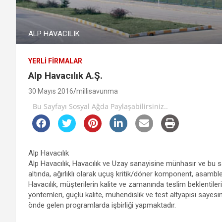
ALP HAVACILIK
YERLI FIRMALAR
Alp Havacılık A.Ş.
30 Mayıs 2016
millisavunma
Bu Sayfayı Sosyal Ağda Paylaşabilirsiniz..
Alp Havacılık
Alp Havacılık, Havacılık ve Uzay sanayisine münhasır ve bu s
altında, ağırlıklı olarak uçuş kritik/döner komponent, asamble
Havacılık, müşterilerin kalite ve zamanında teslim beklentileri
yöntemleri, güçlü kalite, mühendislik ve test altyapısı sayesi
önde gelen programlarda işbirliği yapmaktadır.