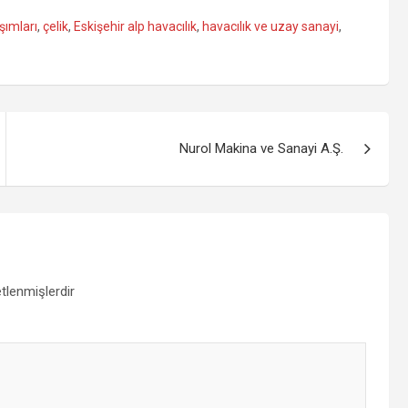
şımları
,
çelik
,
Eskişehir alp havacılık
,
havacılık ve uzay sanayi
,
Nurol Makina ve Sanayi A.Ş.
etlenmişlerdir