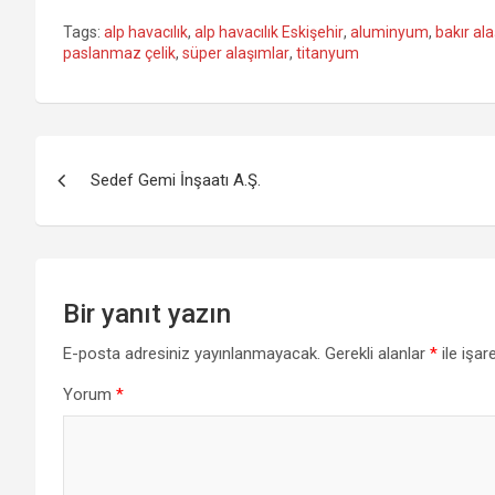
Tags:
alp havacılık
,
alp havacılık Eskişehir
,
aluminyum
,
bakır ala
paslanmaz çelik
,
süper alaşımlar
,
titanyum
Yazı
Sedef Gemi İnşaatı A.Ş.
gezinmesi
Bir yanıt yazın
E-posta adresiniz yayınlanmayacak.
Gerekli alanlar
*
ile işar
Yorum
*