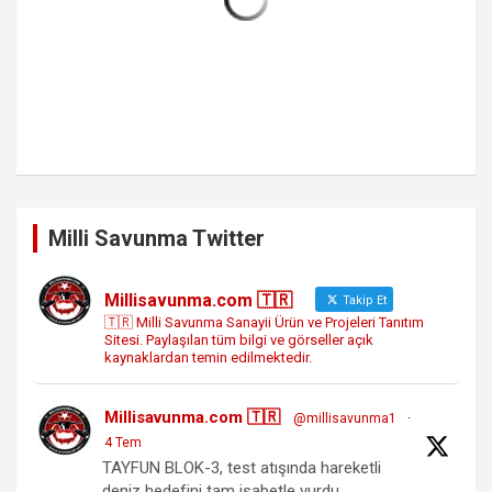
Milli Savunma Twitter
Millisavunma.com 🇹🇷
Takip Et
🇹🇷 Milli Savunma Sanayii Ürün ve Projeleri Tanıtım
Sitesi. Paylaşılan tüm bilgi ve görseller açık
kaynaklardan temin edilmektedir.
Millisavunma.com 🇹🇷
@millisavunma1
·
4 Tem
TAYFUN BLOK-3, test atışında hareketli
deniz hedefini tam isabetle vurdu.