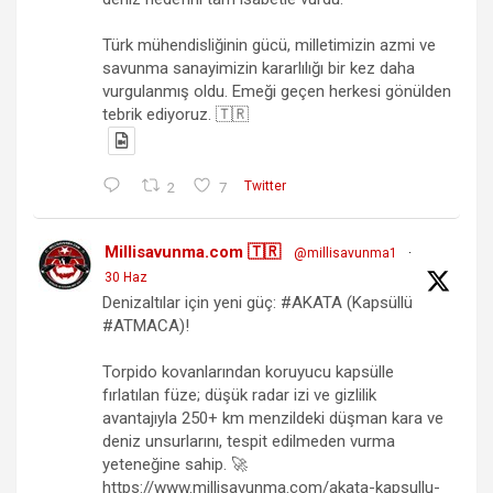
Türk mühendisliğinin gücü, milletimizin azmi ve
savunma sanayimizin kararlılığı bir kez daha
vurgulanmış oldu. Emeği geçen herkesi gönülden
tebrik ediyoruz. 🇹🇷
2
7
Twitter
Millisavunma.com 🇹🇷
@millisavunma1
·
30 Haz
Denizaltılar için yeni güç: #AKATA (Kapsüllü
#ATMACA)!
Torpido kovanlarından koruyucu kapsülle
fırlatılan füze; düşük radar izi ve gizlilik
avantajıyla 250+ km menzildeki düşman kara ve
deniz unsurlarını, tespit edilmeden vurma
yeteneğine sahip. 🚀
https://www.millisavunma.com/akata-kapsullu-