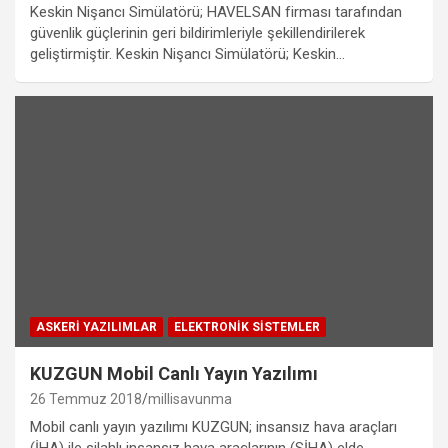
Keskin Nişancı Simülatörü; HAVELSAN firması tarafından
güvenlik güçlerinin geri bildirimleriyle şekillendirilerek
geliştirmiştir. Keskin Nişancı Simülatörü; Keskin…
ASKERI YAZILIMLAR
ELEKTRONIK SISTEMLER
KUZGUN Mobil Canlı Yayın Yazılımı
26 Temmuz 2018
millisavunma
Mobil canlı yayın yazılımı KUZGUN; insansız hava araçları
(İHA) ile silahlı insansız hava araçlarının (SİHA) elde…