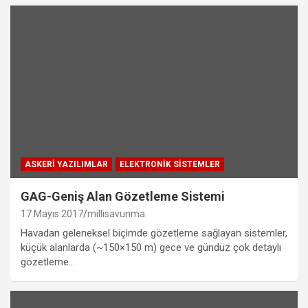
ASKERI YAZILIMLAR
ELEKTRONIK SISTEMLER
GAG-Geniş Alan Gözetleme Sistemi
17 Mayıs 2017
millisavunma
Havadan geleneksel biçimde gözetleme sağlayan sistemler,
küçük alanlarda (~150×150 m) gece ve gündüz çok detaylı
gözetleme…