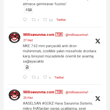
atmaca-gemisavar-fuzesi/
4
1
50
Twitter
Millisavunma.com 🇹🇷
@millisavunma1
·
27 Haz
MKE 7.62 mm parçacıklı anti-dron
mühimmatı, özellikle yakın mesafede dronlara
karşı bireysel mücadelede önemli bir avantaj
sağlayacaktır.
2
4
Twitter
Millisavunma.com 🇹🇷
@millisavunma1
·
26 Haz
#ASELSAN #GÜRZ Hava Savunma Sistemi;
mikro İHA'lardan savaş uçaklarına, seyir