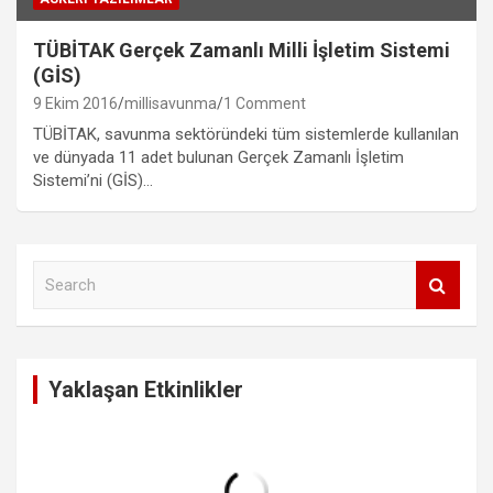
TÜBİTAK Gerçek Zamanlı Milli İşletim Sistemi
(GİS)
9 Ekim 2016
millisavunma
1 Comment
TÜBİTAK, savunma sektöründeki tüm sistemlerde kullanılan
ve dünyada 11 adet bulunan Gerçek Zamanlı İşletim
Sistemi’ni (GİS)…
S
e
a
r
c
Yaklaşan Etkinlikler
h