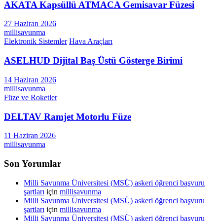
AKATA Kapsüllü ATMACA Gemisavar Füzesi
27 Haziran 2026
millisavunma
Elektronik Sistemler
Hava Araçları
ASELHUD Dijital Baş Üstü Gösterge Birimi
14 Haziran 2026
millisavunma
Füze ve Roketler
DELTAV Ramjet Motorlu Füze
11 Haziran 2026
millisavunma
Son Yorumlar
Milli Savunma Üniversitesi (MSÜ) askeri öğrenci başvuru
şartları
için
millisavunma
Milli Savunma Üniversitesi (MSÜ) askeri öğrenci başvuru
şartları
için
millisavunma
Milli Savunma Üniversitesi (MSÜ) askeri öğrenci başvuru