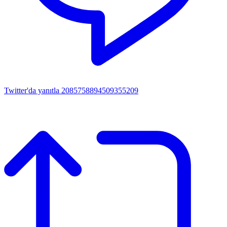
Twitter'da yanıtla 2085758894509355209