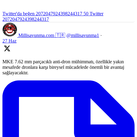
Twitter'da beğen 2072047924398244317
50
Twitter
2072047924398244317
Millisavunma.com 🇹🇷
@millisavunma1
·
27 Haz
MKE 7.62 mm parçacıklı anti-dron mühimmatı, özellikle yakın
mesafede dronlara karşı bireysel mücadelede önemli bir avantaj
sağlayacaktır.