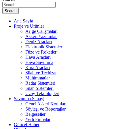
Search
Ana Sayfa
Proje ve Ürünler
Ar-ge Çalışmaları
Askeri Yazılımlar
Deniz Araçları
Elektronik Sistemler
Füze ve Roketler
Hava Araçları
Hava Savunma
Kara Araçları
Silah ve Techizat
Mühimmatlar
Radar Sistemleri
Silah Sistemleri
Uzay Teknolojileri
Savunma Sanayi
Genel Askeri Konular
Söyleşi ve Röportajlar
Belgeseller
Yerli Firmalar
Güncel Haber