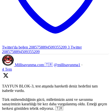
Twitter'da beğen 2085758894509355209
3
Twitter
2085758894509355209
Millisavunma.com 🇹🇷
@millisavunma1
·
4 Tem
TAYFUN BLOK-3, test atışında hareketli deniz hedefini tam
isabetle vurdu.
Türk mühendisliğinin gücü, milletimizin azmi ve savunma
sanayimizin kararlılığı bir kez daha vurgulanmış oldu. Emeği geçen
herkesi gönülden tebrik ediyoruz. 🇹🇷