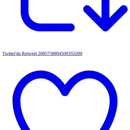
Twitter'da Retweet 2085758894509355209