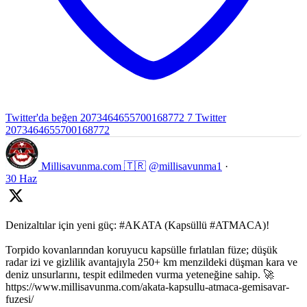
Twitter'da beğen 2073464655700168772
7
Twitter
2073464655700168772
Millisavunma.com 🇹🇷
@millisavunma1
·
30 Haz
Denizaltılar için yeni güç: #AKATA (Kapsüllü #ATMACA)!
Torpido kovanlarından koruyucu kapsülle fırlatılan füze; düşük
radar izi ve gizlilik avantajıyla 250+ km menzildeki düşman kara ve
deniz unsurlarını, tespit edilmeden vurma yeteneğine sahip. 🚀
https://www.millisavunma.com/akata-kapsullu-atmaca-gemisavar-
fuzesi/