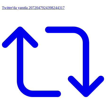
Twitter'da yanıtla 2072047924398244317