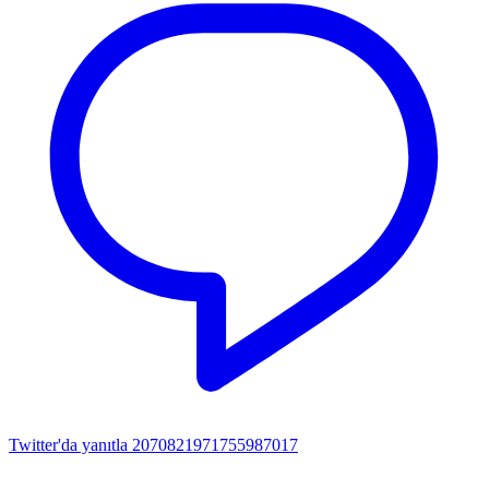
Twitter'da yanıtla 2070821971755987017