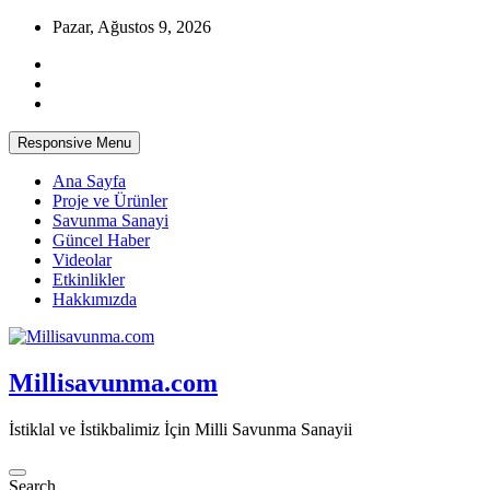
Skip
Pazar, Ağustos 9, 2026
to
content
Responsive Menu
Ana Sayfa
Proje ve Ürünler
Savunma Sanayi
Güncel Haber
Videolar
Etkinlikler
Hakkımızda
Millisavunma.com
İstiklal ve İstikbalimiz İçin Milli Savunma Sanayii
Search