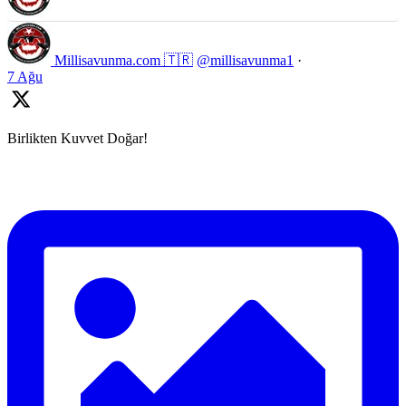
Millisavunma.com 🇹🇷
@millisavunma1
·
7 Ağu
Birlikten Kuvvet Doğar!