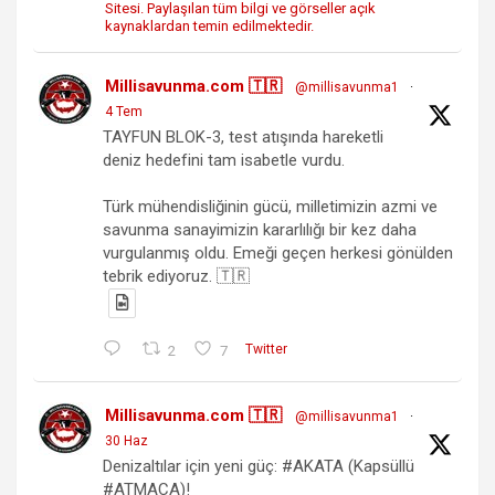
Sitesi. Paylaşılan tüm bilgi ve görseller açık
kaynaklardan temin edilmektedir.
Millisavunma.com 🇹🇷
@millisavunma1
·
4 Tem
TAYFUN BLOK-3, test atışında hareketli
deniz hedefini tam isabetle vurdu.
Türk mühendisliğinin gücü, milletimizin azmi ve
savunma sanayimizin kararlılığı bir kez daha
vurgulanmış oldu. Emeği geçen herkesi gönülden
tebrik ediyoruz. 🇹🇷
2
7
Twitter
Millisavunma.com 🇹🇷
@millisavunma1
·
30 Haz
Denizaltılar için yeni güç: #AKATA (Kapsüllü
#ATMACA)!