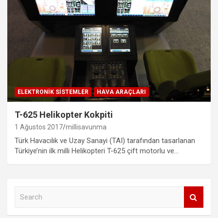
ELEKTRONIK SISTEMLER
HAVA ARAÇLARI
T-625 Helikopter Kokpiti
1 Ağustos 2017
millisavunma
Türk Havacılık ve Uzay Sanayi (TAI) tarafından tasarlanan
Türkiye’nin ilk milli Helikopteri T-625 çift motorlu ve…
S
e
a