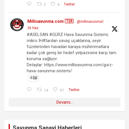
2
4
Twitter
Millisavunma.com 🇹🇷
@millisavunma1
·
26 Haz
#ASELSAN #GÜRZ Hava Savunma Sistemi;
mikro İHA'lardan savaş uçaklarına, seyir
füzelerinden havadan karaya mühimmatlara
kadar çok geniş bir hedef yelpazesine karşı tam
koruma sağlıyor.
Detaylar: https://www.millisavunma.com/gurz-
hava-savunma-sistemi/
4
14
97
Twitter
Devamı...
Savunma Sanayi Haberleri