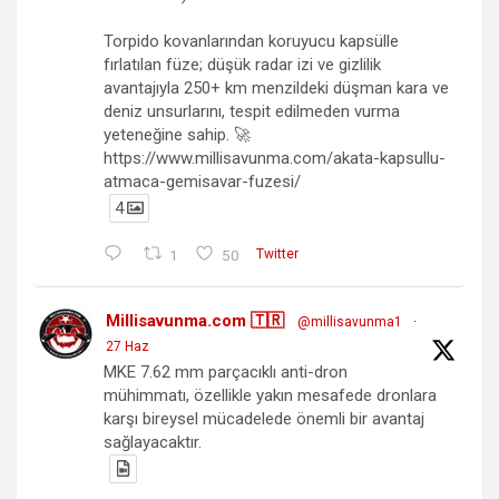
Torpido kovanlarından koruyucu kapsülle
fırlatılan füze; düşük radar izi ve gizlilik
avantajıyla 250+ km menzildeki düşman kara ve
deniz unsurlarını, tespit edilmeden vurma
yeteneğine sahip. 🚀
https://www.millisavunma.com/akata-kapsullu-
atmaca-gemisavar-fuzesi/
4
1
50
Twitter
Millisavunma.com 🇹🇷
@millisavunma1
·
27 Haz
MKE 7.62 mm parçacıklı anti-dron
mühimmatı, özellikle yakın mesafede dronlara
karşı bireysel mücadelede önemli bir avantaj
sağlayacaktır.