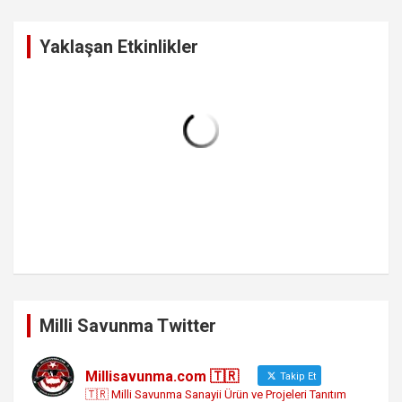
r
c
Yaklaşan Etkinlikler
h
Milli Savunma Twitter
Millisavunma.com 🇹🇷
Takip Et
🇹🇷 Milli Savunma Sanayii Ürün ve Projeleri Tanıtım