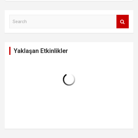
S
e
a
r
c
Yaklaşan Etkinlikler
h