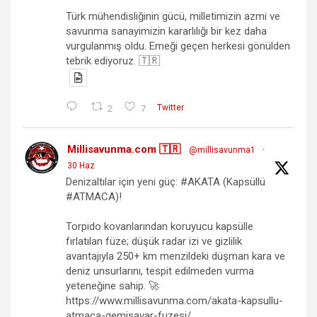
Türk mühendisliğinin gücü, milletimizin azmi ve
savunma sanayimizin kararlılığı bir kez daha
vurgulanmış oldu. Emeği geçen herkesi gönülden
tebrik ediyoruz. 🇹🇷
2
7
Twitter
Millisavunma.com 🇹🇷
@millisavunma1
·
30 Haz
Denizaltılar için yeni güç: #AKATA (Kapsüllü
#ATMACA)!
Torpido kovanlarından koruyucu kapsülle
fırlatılan füze; düşük radar izi ve gizlilik
avantajıyla 250+ km menzildeki düşman kara ve
deniz unsurlarını, tespit edilmeden vurma
yeteneğine sahip. 🚀
https://www.millisavunma.com/akata-kapsullu-
atmaca-gemisavar-fuzesi/