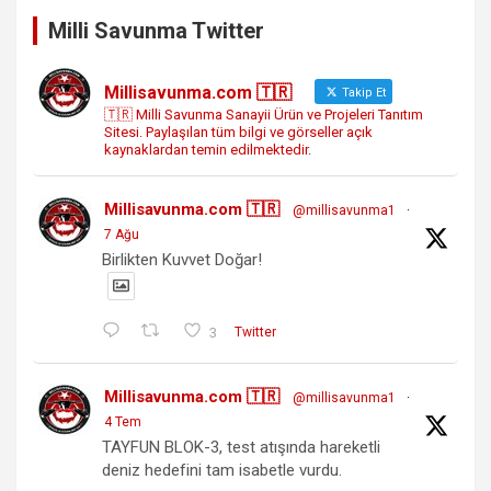
Milli Savunma Twitter
Millisavunma.com 🇹🇷
Takip Et
🇹🇷 Milli Savunma Sanayii Ürün ve Projeleri Tanıtım
Sitesi. Paylaşılan tüm bilgi ve görseller açık
kaynaklardan temin edilmektedir.
Millisavunma.com 🇹🇷
@millisavunma1
·
7 Ağu
Birlikten Kuvvet Doğar!
3
Twitter
Millisavunma.com 🇹🇷
@millisavunma1
·
4 Tem
TAYFUN BLOK-3, test atışında hareketli
deniz hedefini tam isabetle vurdu.