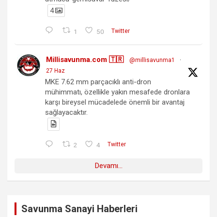
4
1
50
Twitter
Millisavunma.com 🇹🇷
@millisavunma1
·
27 Haz
MKE 7.62 mm parçacıklı anti-dron
mühimmatı, özellikle yakın mesafede dronlara
karşı bireysel mücadelede önemli bir avantaj
sağlayacaktır.
2
4
Twitter
Devamı...
Savunma Sanayi Haberleri