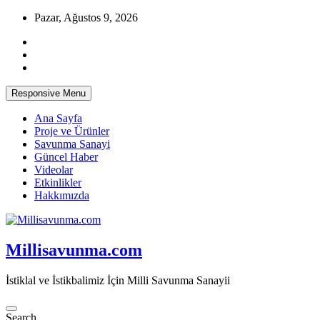
Skip
Pazar, Ağustos 9, 2026
to
content
Responsive Menu
Ana Sayfa
Proje ve Ürünler
Savunma Sanayi
Güncel Haber
Videolar
Etkinlikler
Hakkımızda
Millisavunma.com
İstiklal ve İstikbalimiz İçin Milli Savunma Sanayii
Search