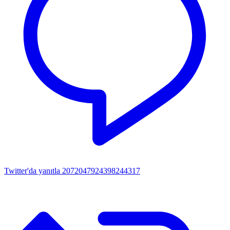
Twitter'da yanıtla 2072047924398244317