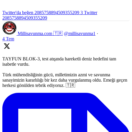
Twitter'da beğen 2085758894509355209
3
Twitter
2085758894509355209
Millisavunma.com 🇹🇷
@millisavunma1
·
4 Tem
TAYFUN BLOK-3, test atışında hareketli deniz hedefini tam
isabetle vurdu.
Türk mühendisliğinin gücü, milletimizin azmi ve savunma
sanayimizin kararlılığı bir kez daha vurgulanmış oldu. Emeği geçen
herkesi gönülden tebrik ediyoruz. 🇹🇷