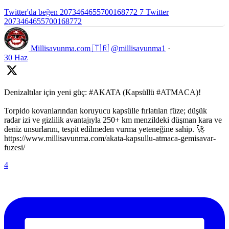
Twitter'da beğen 2073464655700168772
7
Twitter
2073464655700168772
Millisavunma.com 🇹🇷
@millisavunma1
·
30 Haz
Denizaltılar için yeni güç: #AKATA (Kapsüllü #ATMACA)!
Torpido kovanlarından koruyucu kapsülle fırlatılan füze; düşük
radar izi ve gizlilik avantajıyla 250+ km menzildeki düşman kara ve
deniz unsurlarını, tespit edilmeden vurma yeteneğine sahip. 🚀
https://www.millisavunma.com/akata-kapsullu-atmaca-gemisavar-
fuzesi/
4