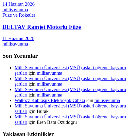
14 Haziran 2026
millisavunma
Füze ve Roketler
DELTAV Ramjet Motorlu Füze
11 Haziran 2026
millisavunma
Son Yorumlar
Milli Savunma Üniversitesi (MSÜ) askeri öğrenci başvuru
şartları
için
millisavunma
Milli Savunma Üniversitesi (MSÜ) askeri öğrenci başvuru
şartları
için
millisavunma
Milli Savunma Üniversitesi (MSÜ) askeri öğrenci başvuru
şartları
için
millisavunma
Wattozz Kablosuz Elektroşok Cihazı
için
millisavunma
Milli Savunma Üniversitesi (MSÜ) askeri öğrenci başvuru
şartları
için
Burak
Milli Savunma Üniversitesi (MSÜ) askeri öğrenci başvuru
şartları
için
Eren Batu Özüdoğru
Yaklaşan Etkinlikler