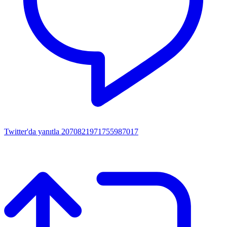
Twitter'da yanıtla 2070821971755987017