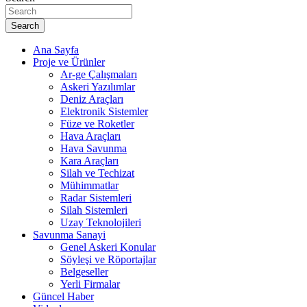
Search
Ana Sayfa
Proje ve Ürünler
Ar-ge Çalışmaları
Askeri Yazılımlar
Deniz Araçları
Elektronik Sistemler
Füze ve Roketler
Hava Araçları
Hava Savunma
Kara Araçları
Silah ve Techizat
Mühimmatlar
Radar Sistemleri
Silah Sistemleri
Uzay Teknolojileri
Savunma Sanayi
Genel Askeri Konular
Söyleşi ve Röportajlar
Belgeseller
Yerli Firmalar
Güncel Haber