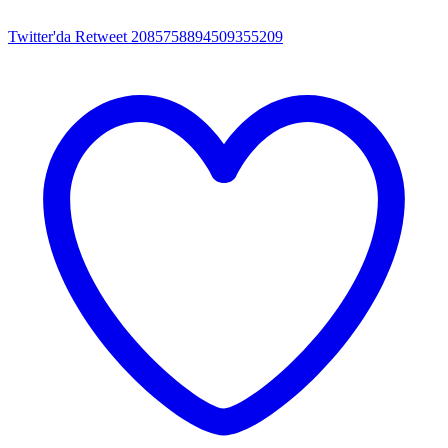
Twitter'da Retweet 2085758894509355209