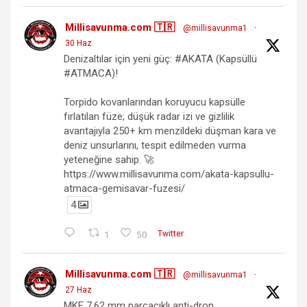
Millisavunma.com 🇹🇷
@millisavunma1
·
30 Haz
Denizaltılar için yeni güç: #AKATA (Kapsüllü
#ATMACA)!
Torpido kovanlarından koruyucu kapsülle
fırlatılan füze; düşük radar izi ve gizlilik
avantajıyla 250+ km menzildeki düşman kara ve
deniz unsurlarını, tespit edilmeden vurma
yeteneğine sahip. 🚀
https://www.millisavunma.com/akata-kapsullu-
atmaca-gemisavar-fuzesi/
4
1
50
Twitter
Millisavunma.com 🇹🇷
@millisavunma1
·
27 Haz
MKE 7.62 mm parçacıklı anti-dron