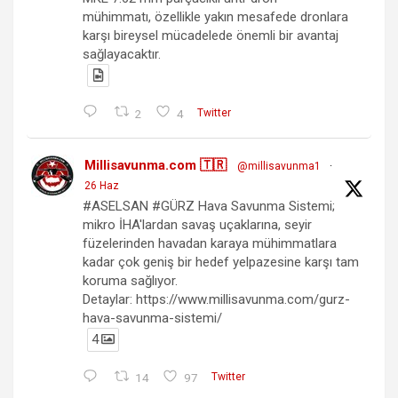
mühimmatı, özellikle yakın mesafede dronlara
karşı bireysel mücadelede önemli bir avantaj
sağlayacaktır.
2
4
Twitter
Millisavunma.com 🇹🇷
@millisavunma1
·
26 Haz
#ASELSAN #GÜRZ Hava Savunma Sistemi;
mikro İHA'lardan savaş uçaklarına, seyir
füzelerinden havadan karaya mühimmatlara
kadar çok geniş bir hedef yelpazesine karşı tam
koruma sağlıyor.
Detaylar: https://www.millisavunma.com/gurz-
hava-savunma-sistemi/
4
14
97
Twitter