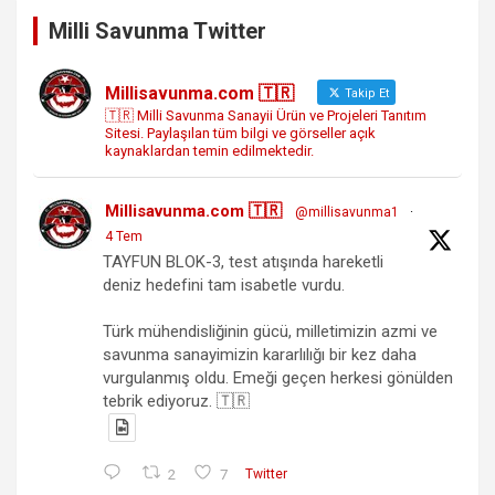
Milli Savunma Twitter
Millisavunma.com 🇹🇷
Takip Et
🇹🇷 Milli Savunma Sanayii Ürün ve Projeleri Tanıtım
Sitesi. Paylaşılan tüm bilgi ve görseller açık
kaynaklardan temin edilmektedir.
Millisavunma.com 🇹🇷
@millisavunma1
·
4 Tem
TAYFUN BLOK-3, test atışında hareketli
deniz hedefini tam isabetle vurdu.
Türk mühendisliğinin gücü, milletimizin azmi ve
savunma sanayimizin kararlılığı bir kez daha
vurgulanmış oldu. Emeği geçen herkesi gönülden
tebrik ediyoruz. 🇹🇷
2
7
Twitter