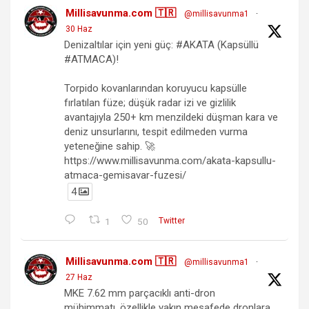
Millisavunma.com 🇹🇷
@millisavunma1
·
30 Haz
Denizaltılar için yeni güç: #AKATA (Kapsüllü
#ATMACA)!
Torpido kovanlarından koruyucu kapsülle
fırlatılan füze; düşük radar izi ve gizlilik
avantajıyla 250+ km menzildeki düşman kara ve
deniz unsurlarını, tespit edilmeden vurma
yeteneğine sahip. 🚀
https://www.millisavunma.com/akata-kapsullu-
atmaca-gemisavar-fuzesi/
4
1
50
Twitter
Millisavunma.com 🇹🇷
@millisavunma1
·
27 Haz
MKE 7.62 mm parçacıklı anti-dron
mühimmatı, özellikle yakın mesafede dronlara