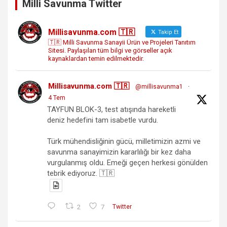
Milli Savunma Twitter
Millisavunma.com 🇹🇷
Takip Et
🇹🇷 Milli Savunma Sanayii Ürün ve Projeleri Tanıtım
Sitesi. Paylaşılan tüm bilgi ve görseller açık
kaynaklardan temin edilmektedir.
Millisavunma.com 🇹🇷
@millisavunma1
·
4 Tem
TAYFUN BLOK-3, test atışında hareketli
deniz hedefini tam isabetle vurdu.
Türk mühendisliğinin gücü, milletimizin azmi ve
savunma sanayimizin kararlılığı bir kez daha
vurgulanmış oldu. Emeği geçen herkesi gönülden
tebrik ediyoruz. 🇹🇷
2
7
Twitter