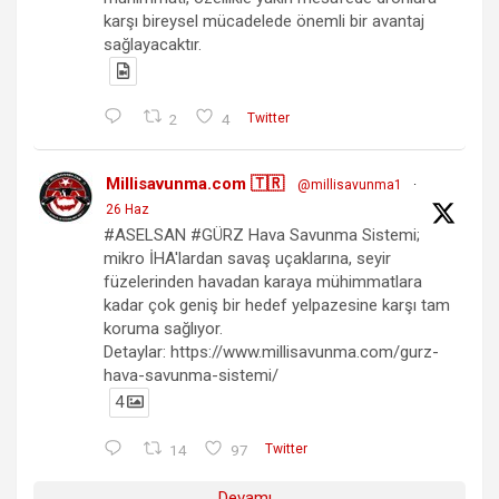
karşı bireysel mücadelede önemli bir avantaj
sağlayacaktır.
2
4
Twitter
Millisavunma.com 🇹🇷
@millisavunma1
·
26 Haz
#ASELSAN #GÜRZ Hava Savunma Sistemi;
mikro İHA'lardan savaş uçaklarına, seyir
füzelerinden havadan karaya mühimmatlara
kadar çok geniş bir hedef yelpazesine karşı tam
koruma sağlıyor.
Detaylar: https://www.millisavunma.com/gurz-
hava-savunma-sistemi/
4
14
97
Twitter
Devamı...