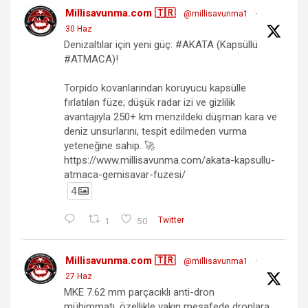
Millisavunma.com 🇹🇷
@millisavunma1
·
30 Haz
Denizaltılar için yeni güç: #AKATA (Kapsüllü
#ATMACA)!
Torpido kovanlarından koruyucu kapsülle
fırlatılan füze; düşük radar izi ve gizlilik
avantajıyla 250+ km menzildeki düşman kara ve
deniz unsurlarını, tespit edilmeden vurma
yeteneğine sahip. 🚀
https://www.millisavunma.com/akata-kapsullu-
atmaca-gemisavar-fuzesi/
4
1
50
Twitter
Millisavunma.com 🇹🇷
@millisavunma1
·
27 Haz
MKE 7.62 mm parçacıklı anti-dron
mühimmatı, özellikle yakın mesafede dronlara