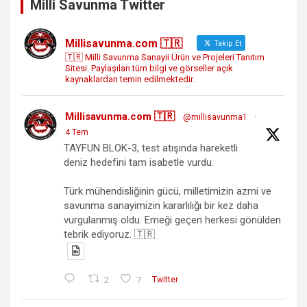
Milli Savunma Twitter
Millisavunma.com 🇹🇷
Takip Et
🇹🇷 Milli Savunma Sanayii Ürün ve Projeleri Tanıtım
Sitesi. Paylaşılan tüm bilgi ve görseller açık
kaynaklardan temin edilmektedir.
Millisavunma.com 🇹🇷
@millisavunma1
·
4 Tem
TAYFUN BLOK-3, test atışında hareketli
deniz hedefini tam isabetle vurdu.
Türk mühendisliğinin gücü, milletimizin azmi ve
savunma sanayimizin kararlılığı bir kez daha
vurgulanmış oldu. Emeği geçen herkesi gönülden
tebrik ediyoruz. 🇹🇷
2
7
Twitter