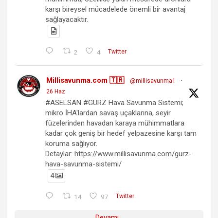
karşı bireysel mücadelede önemli bir avantaj
sağlayacaktır.
2
4
Twitter
Millisavunma.com 🇹🇷
@millisavunma1
·
26 Haz
#ASELSAN #GÜRZ Hava Savunma Sistemi;
mikro İHA'lardan savaş uçaklarına, seyir
füzelerinden havadan karaya mühimmatlara
kadar çok geniş bir hedef yelpazesine karşı tam
koruma sağlıyor.
Detaylar: https://www.millisavunma.com/gurz-
hava-savunma-sistemi/
4
14
97
Twitter
Devamı...