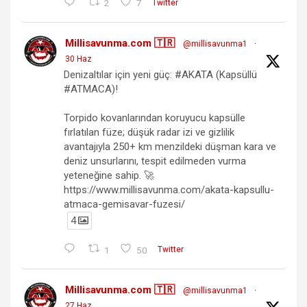
2
7
Twitter
Millisavunma.com 🇹🇷
@millisavunma1
·
30 Haz
Denizaltılar için yeni güç: #AKATA (Kapsüllü
#ATMACA)!
Torpido kovanlarından koruyucu kapsülle
fırlatılan füze; düşük radar izi ve gizlilik
avantajıyla 250+ km menzildeki düşman kara ve
deniz unsurlarını, tespit edilmeden vurma
yeteneğine sahip. 🚀
https://www.millisavunma.com/akata-kapsullu-
atmaca-gemisavar-fuzesi/
4
1
50
Twitter
Millisavunma.com 🇹🇷
@millisavunma1
·
27 Haz