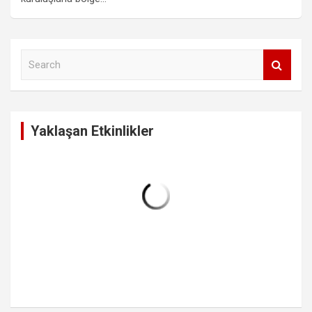
S
e
a
r
c
Yaklaşan Etkinlikler
h