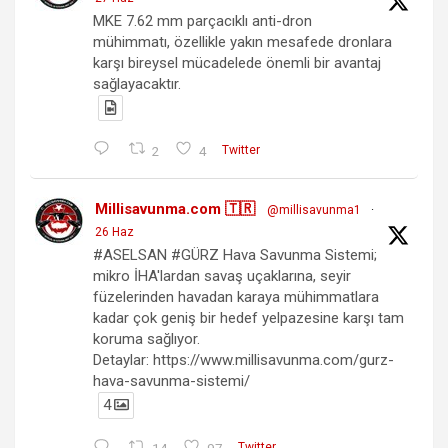
MKE 7.62 mm parçacıklı anti-dron
mühimmatı, özellikle yakın mesafede dronlara
karşı bireysel mücadelede önemli bir avantaj
sağlayacaktır.
2
4
Twitter
Millisavunma.com 🇹🇷
@millisavunma1
·
26 Haz
#ASELSAN #GÜRZ Hava Savunma Sistemi;
mikro İHA'lardan savaş uçaklarına, seyir
füzelerinden havadan karaya mühimmatlara
kadar çok geniş bir hedef yelpazesine karşı tam
koruma sağlıyor.
Detaylar: https://www.millisavunma.com/gurz-
hava-savunma-sistemi/
4
14
97
Twitter