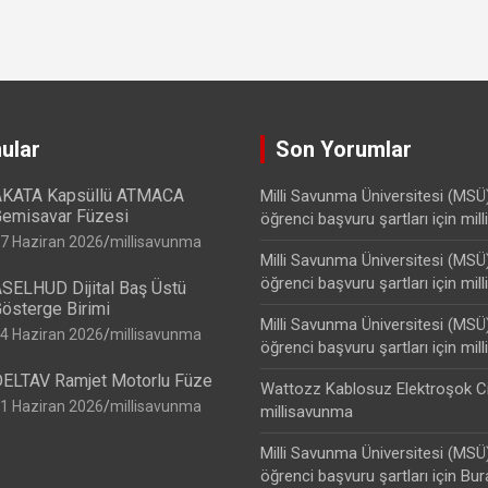
ular
Son Yorumlar
KATA Kapsüllü ATMACA
Milli Savunma Üniversitesi (MSÜ
emisavar Füzesi
öğrenci başvuru şartları
için
mil
7 Haziran 2026
millisavunma
Milli Savunma Üniversitesi (MSÜ
öğrenci başvuru şartları
için
mil
SELHUD Dijital Baş Üstü
österge Birimi
Milli Savunma Üniversitesi (MSÜ
4 Haziran 2026
millisavunma
öğrenci başvuru şartları
için
mil
ELTAV Ramjet Motorlu Füze
Wattozz Kablosuz Elektroşok C
1 Haziran 2026
millisavunma
millisavunma
Milli Savunma Üniversitesi (MSÜ
öğrenci başvuru şartları
için
Bur