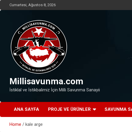
Skip
Cumartesi, Ağustos 8, 2026
to
content
Millisavunma.com
İstiklal ve İstikbalimiz İçin Milli Savunma Sanayii
ANA SAYFA
PROJE VE ÜRÜNLER
SAVUNMA S
Home
kale arge