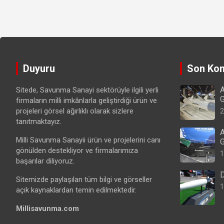
Duyuru
Son Kon
A
Sitede, Savunma Sanayi sektörüyle ilgili yerli
G
firmaların milli imkânlarla geliştirdiği ürün ve
projeleri görsel ağırlıklı olarak sizlere
2
tanıtmaktayız.
A
Milli Savunma Sanayii ürün ve projelerini canı
G
gönülden destekliyor ve firmalarımıza
1
başarılar diliyoruz.
D
Sitemizde paylaşılan tüm bilgi ve görseller
1
açık kaynaklardan temin edilmektedir.
Millisavunma.com