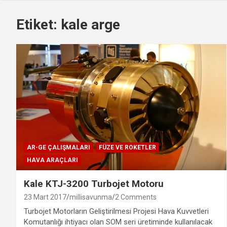
Etiket:
kale arge
AR-GE ÇALIŞMALARI
FÜZE VE ROKETLER
HAVA ARAÇLARI
Kale KTJ-3200 Turbojet Motoru
23 Mart 2017
millisavunma
2 Comments
Turbojet Motorların Geliştirilmesi Projesi Hava Kuvvetleri
Komutanlığı ihtiyacı olan SOM seri üretiminde kullanılacak