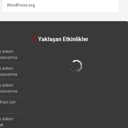
WordPress.org
Yaklaşan Etkinlikler
) askeri
lisavunma
) askeri
lisavunma
) askeri
lisavunma
ihazı
için
) askeri
ak