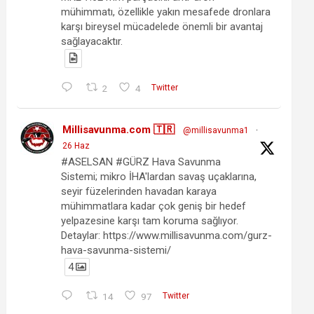
mühimmatı, özellikle yakın mesafede dronlara
karşı bireysel mücadelede önemli bir avantaj
sağlayacaktır.
2
4
Twitter
Millisavunma.com 🇹🇷
@millisavunma1
·
26 Haz
#ASELSAN #GÜRZ Hava Savunma
Sistemi; mikro İHA'lardan savaş uçaklarına,
seyir füzelerinden havadan karaya
mühimmatlara kadar çok geniş bir hedef
yelpazesine karşı tam koruma sağlıyor.
Detaylar: https://www.millisavunma.com/gurz-
hava-savunma-sistemi/
4
14
97
Twitter