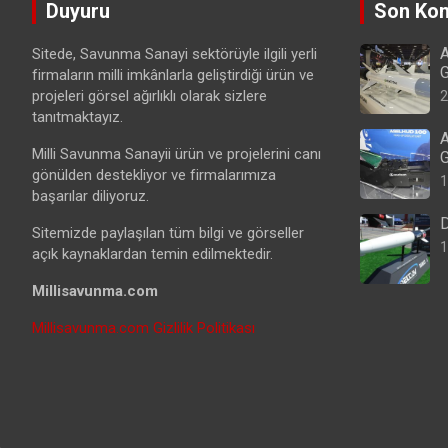
Duyuru
Son Kon
A
Sitede, Savunma Sanayi sektörüyle ilgili yerli
G
firmaların milli imkânlarla geliştirdiği ürün ve
projeleri görsel ağırlıklı olarak sizlere
2
tanıtmaktayız.
A
Milli Savunma Sanayii ürün ve projelerini canı
G
gönülden destekliyor ve firmalarımıza
1
başarılar diliyoruz.
D
Sitemizde paylaşılan tüm bilgi ve görseller
1
açık kaynaklardan temin edilmektedir.
Millisavunma.com
Millisavunma.com Gizlilik Politikası