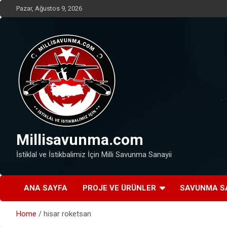
Skip
Pazar, Ağustos 9, 2026
to
content
Millisavunma.com
İstiklal ve İstikbalimiz İçin Milli Savunma Sanayii
ANA SAYFA
PROJE VE ÜRÜNLER
SAVUNMA S
Home
hisar roketsan