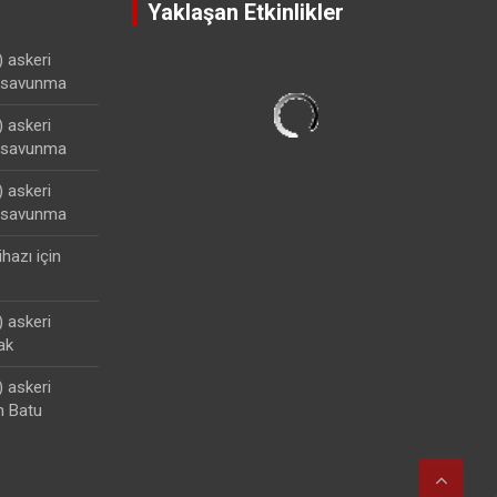
Yaklaşan Etkinlikler
) askeri
lisavunma
) askeri
lisavunma
) askeri
lisavunma
ihazı
için
) askeri
ak
) askeri
n Batu