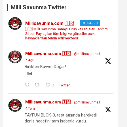
Milli Savunma Twitter
Millisavunma.com 🇹🇷
Takip Et
🇹🇷 Milli Savunma Sanayii Ürün ve Projeleri Tanıtım
Sitesi. Paylaşılan tüm bilgi ve görseller açık
kaynaklardan temin edilmektedir.
Millisavunma.com 🇹🇷
@millisavunma1
·
7 Ağu
Birlikten Kuvvet Doğar!
3
Twitter
Millisavunma.com 🇹🇷
@millisavunma1
·
4 Tem
TAYFUN BLOK-3, test atışında hareketli
deniz hedefini tam isabetle vurdu.