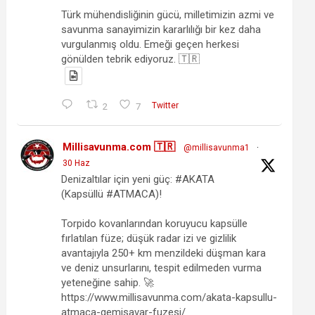
Türk mühendisliğinin gücü, milletimizin azmi ve
savunma sanayimizin kararlılığı bir kez daha
vurgulanmış oldu. Emeği geçen herkesi
gönülden tebrik ediyoruz. 🇹🇷
2
7
Twitter
Millisavunma.com 🇹🇷
@millisavunma1
·
30 Haz
Denizaltılar için yeni güç: #AKATA
(Kapsüllü #ATMACA)!
Torpido kovanlarından koruyucu kapsülle
fırlatılan füze; düşük radar izi ve gizlilik
avantajıyla 250+ km menzildeki düşman kara
ve deniz unsurlarını, tespit edilmeden vurma
yeteneğine sahip. 🚀
https://www.millisavunma.com/akata-kapsullu-
atmaca-gemisavar-fuzesi/