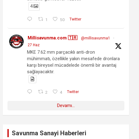
4
1
50
Twitter
Millisavunma.com 🇹🇷
@millisavunma1
·
27 Haz
MKE 7.62 mm parçacıklı anti-dron
mühimmatı, özellikle yakın mesafede dronlara
karşı bireysel mücadelede önemli bir avantaj
sağlayacaktır.
2
4
Twitter
Devamı...
Savunma Sanayi Haberleri