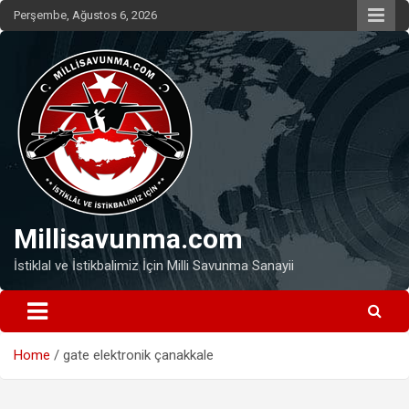
Skip
Perşembe, Ağustos 6, 2026
to
content
Millisavunma.com
İstiklal ve İstikbalimiz İçin Milli Savunma Sanayii
Home
gate elektronik çanakkale