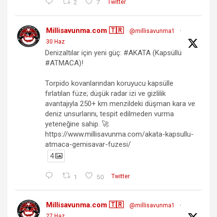
2
7
Twitter
Millisavunma.com 🇹🇷
@millisavunma1
·
30 Haz
Denizaltılar için yeni güç: #AKATA (Kapsüllü
#ATMACA)!
Torpido kovanlarından koruyucu kapsülle
fırlatılan füze; düşük radar izi ve gizlilik
avantajıyla 250+ km menzildeki düşman kara ve
deniz unsurlarını, tespit edilmeden vurma
yeteneğine sahip. 🚀
https://www.millisavunma.com/akata-kapsullu-
atmaca-gemisavar-fuzesi/
4
1
50
Twitter
Millisavunma.com 🇹🇷
@millisavunma1
·
27 Haz