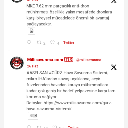
MKE 7.62 mm parçacıklı anti-dron
mühimmatı, özellikle yakın mesafede dronlara
karşı bireysel mücadelede önemli bir avantaj
sağlayacaktır.
2
4
Twitter
Millisavunma.com 🇹🇷
@millisavunma1
·
26 Haz
#ASELSAN #GÜRZ Hava Savunma Sistemi;
mikro İHA'lardan savaş uçaklarına, seyir
füzelerinden havadan karaya mühimmatlara
kadar çok geniş bir hedef yelpazesine karşı tam
koruma sağlıyor.
Detaylar: https://www.millisavunma.com/gurz-
hava-savunma-sistemi/
4
14
97
Twitter