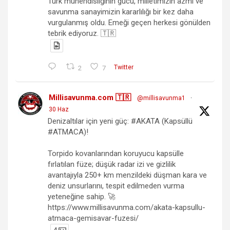
Türk mühendisliğinin gücü, milletimizin azmi ve
savunma sanayimizin kararlılığı bir kez daha
vurgulanmış oldu. Emeği geçen herkesi gönülden
tebrik ediyoruz. 🇹🇷
2
7
Twitter
Millisavunma.com 🇹🇷
@millisavunma1
·
30 Haz
Denizaltılar için yeni güç: #AKATA (Kapsüllü
#ATMACA)!
Torpido kovanlarından koruyucu kapsülle
fırlatılan füze; düşük radar izi ve gizlilik
avantajıyla 250+ km menzildeki düşman kara ve
deniz unsurlarını, tespit edilmeden vurma
yeteneğine sahip. 🚀
https://www.millisavunma.com/akata-kapsullu-
atmaca-gemisavar-fuzesi/