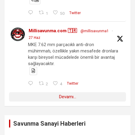
4
1
50
Twitter
Millisavunma.com 🇹🇷
@millisavunma1
·
27 Haz
MKE 7.62 mm parçacıklı anti-dron
mühimmatı, özellikle yakın mesafede dronlara
karşı bireysel mücadelede önemli bir avantaj
sağlayacaktır.
2
4
Twitter
Devamı...
Savunma Sanayi Haberleri