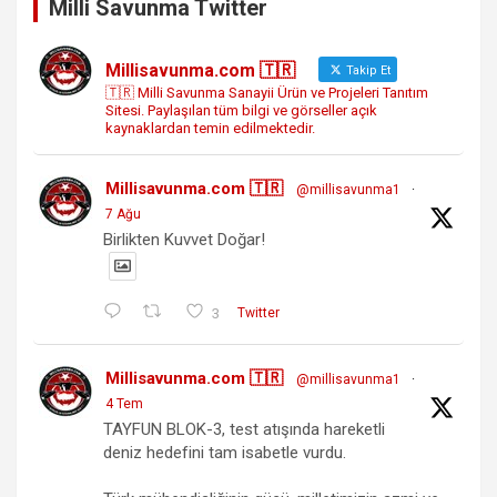
Milli Savunma Twitter
Millisavunma.com 🇹🇷
Takip Et
🇹🇷 Milli Savunma Sanayii Ürün ve Projeleri Tanıtım
Sitesi. Paylaşılan tüm bilgi ve görseller açık
kaynaklardan temin edilmektedir.
Millisavunma.com 🇹🇷
@millisavunma1
·
7 Ağu
Birlikten Kuvvet Doğar!
3
Twitter
Millisavunma.com 🇹🇷
@millisavunma1
·
4 Tem
TAYFUN BLOK-3, test atışında hareketli
deniz hedefini tam isabetle vurdu.