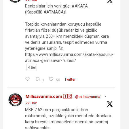
Denizaltılar için yeni güç: #AKATA
(Kapsüllü #ATMACA)!
Torpido kovanlarından koruyucu kapsülle
fırlatılan füze; düşük radar izi ve gizlilik
avantajıyla 250+ km menzildeki düşman kara
ve deniz unsurlarını, tespit edilmeden vurma
yeteneğine sahip. 🚀
https://www.millisavunma.com/akata-kapsullu-
atmaca-gemisavar-fuzesi/
4
1
50
Twitter
Millisavunma.com 🇹🇷
@millisavunma1
·
27 Haz
MKE 7.62 mm parçacıklı anti-dron
mühimmatı, özellikle yakın mesafede dronlara
karşı bireysel mücadelede önemli bir avantaj
sağlayacaktır.