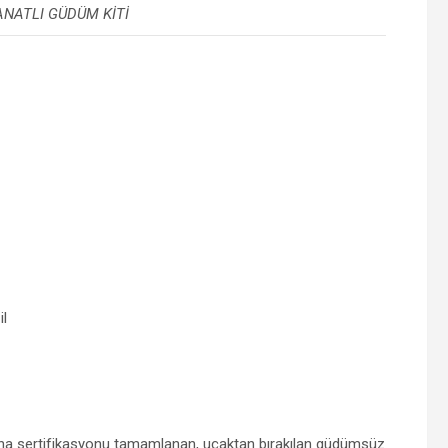
ANATLI GÜDÜM KİTİ
il
ına sertifikasyonu tamamlanan, uçaktan bırakılan güdümsüz