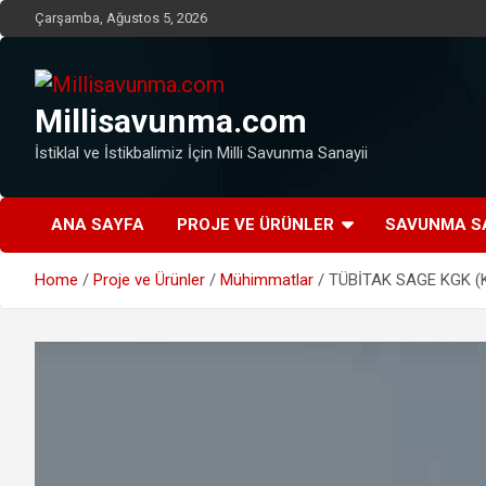
Skip
Çarşamba, Ağustos 5, 2026
to
content
Millisavunma.com
İstiklal ve İstikbalimiz İçin Milli Savunma Sanayii
ANA SAYFA
PROJE VE ÜRÜNLER
SAVUNMA S
Home
Proje ve Ürünler
Mühimmatlar
TÜBİTAK SAGE KGK (Ka