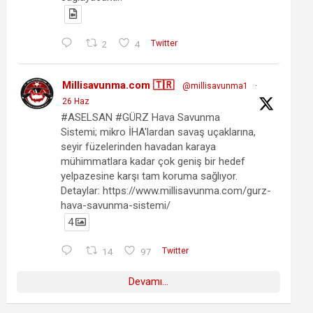
2
4
Twitter
Millisavunma.com 🇹🇷
@millisavunma1
·
26 Haz
#ASELSAN #GÜRZ Hava Savunma
Sistemi; mikro İHA'lardan savaş uçaklarına,
seyir füzelerinden havadan karaya
mühimmatlara kadar çok geniş bir hedef
yelpazesine karşı tam koruma sağlıyor.
Detaylar: https://www.millisavunma.com/gurz-
hava-savunma-sistemi/
4
14
97
Twitter
Devamı...