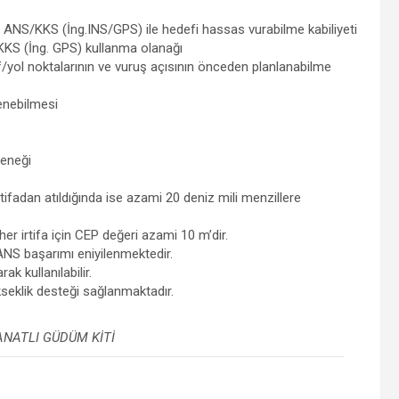
ANS/KKS (İng.INS/GPS) ile hedefi hassas vurabilme kabiliyeti
 KKS (İng. GPS) kullanma olanağı
/yol noktalarının ve vuruş açısının önceden planlanabilme
enebilmesi
teneği
tifadan atıldığında ise azami 20 deniz mili menzillere
r irtifa için CEP değeri azami 10 m’dir.
ANS başarımı eniyilenmektedir.
k kullanılabilir.
seklik desteği sağlanmaktadır.
ANATLI GÜDÜM KİTİ