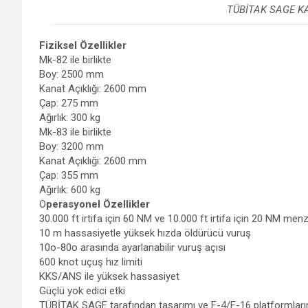
TÜBİTAK SAGE K
Fiziksel Özellikler
Mk-82 ile birlikte
Boy: 2500 mm
Kanat Açıklığı: 2600 mm
Çap: 275 mm
Ağırlık: 300 kg
Mk-83 ile birlikte
Boy: 3200 mm
Kanat Açıklığı: 2600 mm
Çap: 355 mm
Ağırlık: 600 kg
O
perasyonel Özellikler
30.000 ft irtifa için 60 NM ve 10.000 ft irtifa için 20 NM menz
10 m hassasiyetle yüksek hızda öldürücü vuruş
10o-80o arasında ayarlanabilir vuruş açısı
600 knot uçuş hız limiti
KKS/ANS ile yüksek hassasiyet
Güçlü yok edici etki
TÜBİTAK SAGE tarafından tasarımı ve F-4/F-16 platformlar