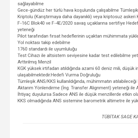
sağlayabilme
Gece-gündüz her türlü hava koşulunda çalışabilme Tümleşik 
Kriptolu (Karıştırmaya daha dayanıklı) veya kriptosuz askeri
F-16C Blok40 ve F-4E/2020 savaş uçaklarına sertifiye Hedef
yeteneği
Pilot tarafından fırsat hedeflerinin uçaktan mühimmata yükl
Yol noktası takip edebilme
1760 standardı ile uyumluluğu
Test Cihazı ile altsistem seviyesine kadar test edilebilme ye
Arttırılmış Menzil
KGK yüksek irtifadan atıldığında azami 60 deniz mili, düşük ir
ulaşabilmektedir.Hedefi Vurma Doğruluğu
Tümleşik ANS/KKS kullanıldığında, mühimmatın atılabileceği he
Aktarım Yönlendirme (İng. Transfer Alignment) yeteneği ile 
İhtiyaç duyulursa Sadece ANS ile düşük menzillerde etkin olara
KKS olmadığında ANS sistemine barometrik altimetre ile yük
TÜBİTAK SAGE K