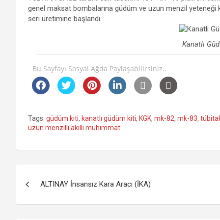
genel maksat bombalarına güdüm ve uzun menzil yeteneği k
seri üretimine başlandı.
Kanatlı Güd
Bu Sayfayı Sosyal Ağda Paylaşabilirsiniz..
Tags:
güdüm kiti
,
kanatlı güdüm kiti
,
KGK
,
mk-82
,
mk-83
,
tübita
uzun menzilli akıllı mühimmat
Yazı
ALTINAY İnsansız Kara Aracı (İKA)
gezinmesi