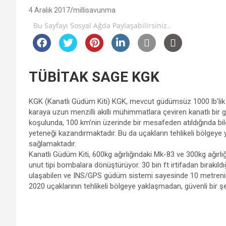
4 Aralık 2017
millisavunma
Bu Sayfayı Sosyal Ağda Paylaşabilirsiniz..
TÜBİTAK SAGE KGK
KGK (Kanatlı Güdüm Kiti) KGK, mevcut güdümsüz 1000 lb’lik
karaya uzun menzilli akıllı mühimmatlara çeviren kanatlı bir
koşulunda, 100 km’nin üzerinde bir mesafeden atıldığında b
yeteneği kazandırmaktadır. Bu da uçakların tehlikeli bölgeye
sağlamaktadır.
Kanatlı Güdüm Kiti, 600kg ağırlığındaki Mk-83 ve 300kg ağırlı
unut tipi bombalara dönüştürüyor. 30 bin ft irtifadan bırakıl
ulaşabilen ve INS/GPS güdüm sistemi sayesinde 10 metrenin 
2020 uçaklarının tehlikeli bölgeye yaklaşmadan, güvenli bir ş