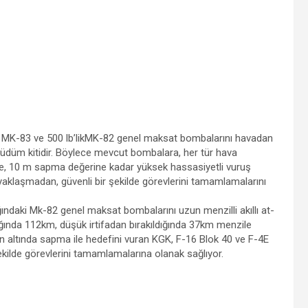
 MK-83 ve 500 lb’likMK-82 genel maksat bombalarını havadan
 güdüm kitidir. Böylece mevcut bombalara, her tür hava
ile, 10 m sapma değerine kadar yüksek hassasiyetli vuruş
 yaklaşmadan, güvenli bir şekilde görevlerini tamamlamalarını
ğındaki Mk-82 genel maksat bombalarını uzun menzilli akıllı at-
dığında 112km, düşük irtifadan bırakıldığında 37km menzile
altında sapma ile hedefini vuran KGK, F-16 Blok 40 ve F-4E
ekilde görevlerini tamamlamalarına olanak sağlıyor.