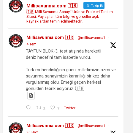
Millisavunma.com 🇹🇷
Takip Et
🇹🇷 Milli Savunma Sanayii Ürün ve Projeleri Tanıtım
Sitesi. Paylaşılan tüm bilgi ve görseller açık
kaynaklardan temin edilmektedir.
Millisavunma.com 🇹🇷
@millisavunma1
·
4 Tem
TAYFUN BLOK-3, test atışında hareketli
deniz hedefini tam isabetle vurdu.
Türk mühendisliğinin gücü, milletimizin azmi ve
savunma sanayimizin kararlılığı bir kez daha
vurgulanmış oldu. Emeği geçen herkesi
gönülden tebrik ediyoruz. 🇹🇷
2
7
Twitter
Millisavunma.com 🇹🇷
@millisavunma1
·
30 Haz