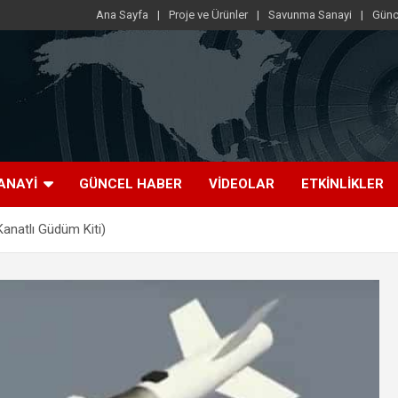
Ana Sayfa
Proje ve Ürünler
Savunma Sanayi
Günc
ANAYI
GÜNCEL HABER
VIDEOLAR
ETKINLIKLER
natlı Güdüm Kiti)