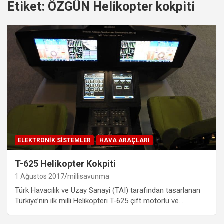
Etiket:
ÖZGÜN Helikopter kokpiti
ELEKTRONIK SISTEMLER
HAVA ARAÇLARI
T-625 Helikopter Kokpiti
1 Ağustos 2017
millisavunma
Türk Havacılık ve Uzay Sanayi (TAI) tarafından tasarlanan
Türkiye’nin ilk milli Helikopteri T-625 çift motorlu ve…