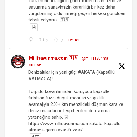
Türk mühendisliğinin gücü, milletimizin azmi ve
savunma sanayimizin kararlılığı bir kez daha
vurgulanmış oldu. Emeği geçen herkesi gönülden
tebrik ediyoruz. 🇹🇷
2
7
Twitter
Millisavunma.com 🇹🇷
@millisavunma1
·
30 Haz
Denizaltılar için yeni güç: #AKATA (Kapsüllü
#ATMACA)!
Torpido kovanlarından koruyucu kapsülle
fırlatılan füze; düşük radar izi ve gizlilik
avantajıyla 250+ km menzildeki düşman kara ve
deniz unsurlarını, tespit edilmeden vurma
yeteneğine sahip. 🚀
https://www.millisavunma.com/akata-kapsullu-
atmaca-gemisavar-fuzesi/