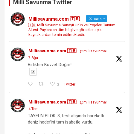
Milli Savunma Twitter
Millisavunma.com 🇹🇷
Takip Et
🇹🇷 Milli Savunma Sanayii Ürün ve Projeleri Tanıtım
Sitesi. Paylaşılan tüm bilgi ve görseller açık
kaynaklardan temin edilmektedir.
Millisavunma.com 🇹🇷
@millisavunma1
·
7 Ağu
Birlikten Kuvvet Doğar!
3
Twitter
Millisavunma.com 🇹🇷
@millisavunma1
·
4 Tem
TAYFUN BLOK-3, test atışında hareketli
deniz hedefini tam isabetle vurdu.