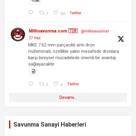
4
1
50
Twitter
Millisavunma.com 🇹🇷
@millisavunma1
·
27 Haz
MKE 7.62 mm parçacıklı anti-dron
mühimmatı, özellikle yakın mesafede dronlara
karşı bireysel mücadelede önemli bir avantaj
sağlayacaktır.
2
4
Twitter
Devamı...
Savunma Sanayi Haberleri