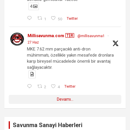
4
1
50
Twitter
Millisavunma.com 🇹🇷
@millisavunma1
·
27 Haz
MKE 7.62 mm parçacıklı anti-dron
mühimmatı, özellikle yakın mesafede dronlara
karşı bireysel mücadelede önemli bir avantaj
sağlayacaktır.
2
4
Twitter
Devamı...
Savunma Sanayi Haberleri