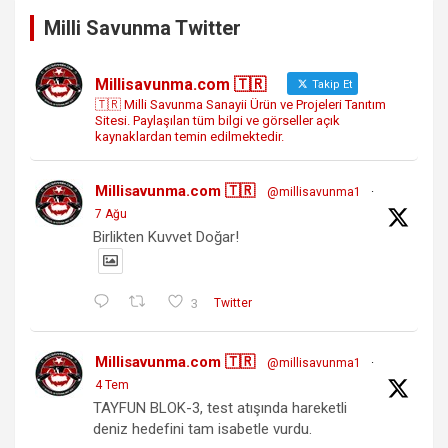
Milli Savunma Twitter
Millisavunma.com 🇹🇷
Takip Et
🇹🇷 Milli Savunma Sanayii Ürün ve Projeleri Tanıtım
Sitesi. Paylaşılan tüm bilgi ve görseller açık
kaynaklardan temin edilmektedir.
Millisavunma.com 🇹🇷
@millisavunma1
·
7 Ağu
Birlikten Kuvvet Doğar!
3
Twitter
Millisavunma.com 🇹🇷
@millisavunma1
·
4 Tem
TAYFUN BLOK-3, test atışında hareketli
deniz hedefini tam isabetle vurdu.