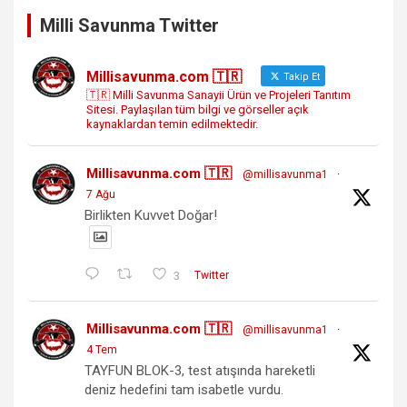
Milli Savunma Twitter
Millisavunma.com 🇹🇷
Takip Et
🇹🇷 Milli Savunma Sanayii Ürün ve Projeleri Tanıtım
Sitesi. Paylaşılan tüm bilgi ve görseller açık
kaynaklardan temin edilmektedir.
Millisavunma.com 🇹🇷
@millisavunma1
·
7 Ağu
Birlikten Kuvvet Doğar!
3
Twitter
Millisavunma.com 🇹🇷
@millisavunma1
·
4 Tem
TAYFUN BLOK-3, test atışında hareketli
deniz hedefini tam isabetle vurdu.