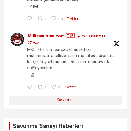
4
1
50
Twitter
Millisavunma.com 🇹🇷
@millisavunma1
·
27 Haz
MKE 7.62 mm parçacıklı anti-dron
mühimmatı, özellikle yakın mesafede dronlara
karşı bireysel mücadelede önemli bir avantaj
sağlayacaktır.
2
4
Twitter
Devamı...
Savunma Sanayi Haberleri