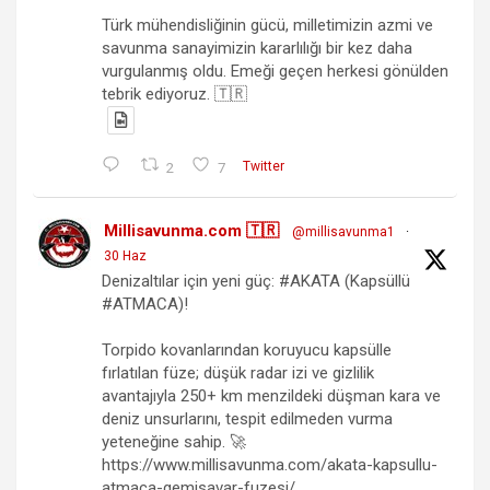
Türk mühendisliğinin gücü, milletimizin azmi ve
savunma sanayimizin kararlılığı bir kez daha
vurgulanmış oldu. Emeği geçen herkesi gönülden
tebrik ediyoruz. 🇹🇷
2
7
Twitter
Millisavunma.com 🇹🇷
@millisavunma1
·
30 Haz
Denizaltılar için yeni güç: #AKATA (Kapsüllü
#ATMACA)!
Torpido kovanlarından koruyucu kapsülle
fırlatılan füze; düşük radar izi ve gizlilik
avantajıyla 250+ km menzildeki düşman kara ve
deniz unsurlarını, tespit edilmeden vurma
yeteneğine sahip. 🚀
https://www.millisavunma.com/akata-kapsullu-
atmaca-gemisavar-fuzesi/