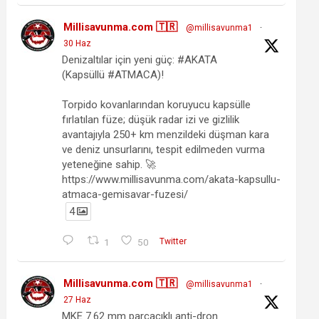
Millisavunma.com 🇹🇷
@millisavunma1
·
30 Haz
Denizaltılar için yeni güç: #AKATA
(Kapsüllü #ATMACA)!
Torpido kovanlarından koruyucu kapsülle
fırlatılan füze; düşük radar izi ve gizlilik
avantajıyla 250+ km menzildeki düşman kara
ve deniz unsurlarını, tespit edilmeden vurma
yeteneğine sahip. 🚀
https://www.millisavunma.com/akata-kapsullu-
atmaca-gemisavar-fuzesi/
4
1
50
Twitter
Millisavunma.com 🇹🇷
@millisavunma1
·
27 Haz
MKE 7.62 mm parçacıklı anti-dron