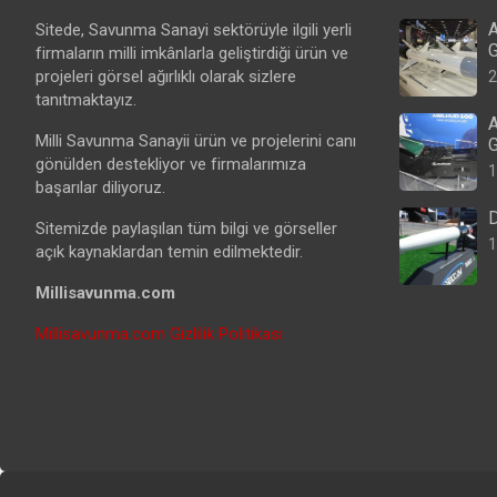
A
Sitede, Savunma Sanayi sektörüyle ilgili yerli
G
firmaların milli imkânlarla geliştirdiği ürün ve
projeleri görsel ağırlıklı olarak sizlere
2
tanıtmaktayız.
A
Milli Savunma Sanayii ürün ve projelerini canı
G
gönülden destekliyor ve firmalarımıza
1
başarılar diliyoruz.
D
Sitemizde paylaşılan tüm bilgi ve görseller
1
açık kaynaklardan temin edilmektedir.
Millisavunma.com
Millisavunma.com Gizlilik Politikası