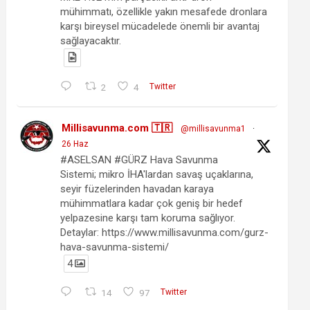
mühimmatı, özellikle yakın mesafede dronlara
karşı bireysel mücadelede önemli bir avantaj
sağlayacaktır.
2
4
Twitter
Millisavunma.com 🇹🇷
@millisavunma1
·
26 Haz
#ASELSAN #GÜRZ Hava Savunma
Sistemi; mikro İHA'lardan savaş uçaklarına,
seyir füzelerinden havadan karaya
mühimmatlara kadar çok geniş bir hedef
yelpazesine karşı tam koruma sağlıyor.
Detaylar: https://www.millisavunma.com/gurz-
hava-savunma-sistemi/
4
14
97
Twitter