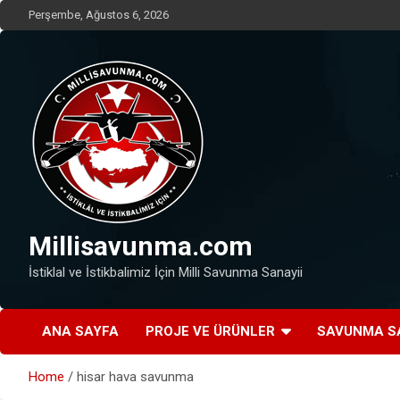
Skip
Perşembe, Ağustos 6, 2026
to
content
Millisavunma.com
İstiklal ve İstikbalimiz İçin Milli Savunma Sanayii
ANA SAYFA
PROJE VE ÜRÜNLER
SAVUNMA S
Home
hisar hava savunma