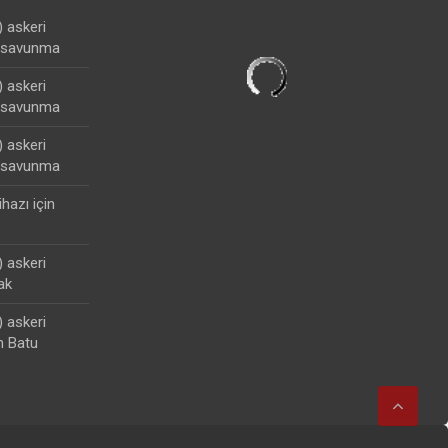
) askeri
lisavunma
) askeri
lisavunma
) askeri
lisavunma
ihazı
için
) askeri
ak
) askeri
n Batu