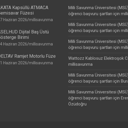
KATA Kapsüllü ATMACA
Milli Savunma Üniversitesi (MSÜ
emisavar Füzesi
öğrenci başvuru şartları
için
mil
7 Haziran 2026
millisavunma
Milli Savunma Üniversitesi (MSÜ
öğrenci başvuru şartları
için
mil
SELHUD Dijital Baş Üstü
österge Birimi
Milli Savunma Üniversitesi (MSÜ
4 Haziran 2026
millisavunma
öğrenci başvuru şartları
için
mil
ELTAV Ramjet Motorlu Füze
Wattozz Kablosuz Elektroşok C
1 Haziran 2026
millisavunma
millisavunma
Milli Savunma Üniversitesi (MSÜ
öğrenci başvuru şartları
için
Bur
Milli Savunma Üniversitesi (MSÜ
öğrenci başvuru şartları
için
Ere
Özüdoğru