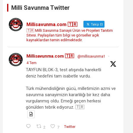
Milli Savunma Twitter
Millisavunma.com 🇹🇷
Takip Et
🇹🇷 Milli Savunma Sanayii Ürün ve Projeleri Tanıtım
Sitesi. Paylaşılan tüm bilgi ve görseller açık
kaynaklardan temin edilmektedir.
Millisavunma.com 🇹🇷
@millisavunma1
·
4 Tem
TAYFUN BLOK-3, test atışında hareketli
deniz hedefini tam isabetle vurdu.
Türk mühendisliğinin gücü, milletimizin azmi ve
savunma sanayimizin kararlılığı bir kez daha
vurgulanmış oldu. Emeği geçen herkesi
gönülden tebrik ediyoruz. 🇹🇷
2
7
Twitter