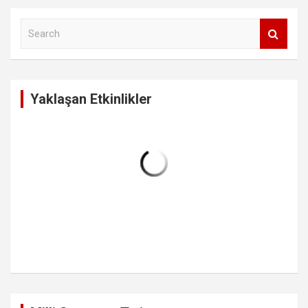
S
e
a
r
c
Yaklaşan Etkinlikler
h