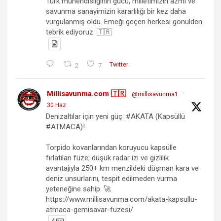
Türk mühendisliğinin gücü, milletimizin azmi ve
savunma sanayimizin kararlılığı bir kez daha
vurgulanmış oldu. Emeği geçen herkesi gönülden
tebrik ediyoruz. 🇹🇷
2
7
Twitter
Millisavunma.com 🇹🇷
@millisavunma1
·
30 Haz
Denizaltılar için yeni güç: #AKATA (Kapsüllü
#ATMACA)!
Torpido kovanlarından koruyucu kapsülle
fırlatılan füze; düşük radar izi ve gizlilik
avantajıyla 250+ km menzildeki düşman kara ve
deniz unsurlarını, tespit edilmeden vurma
yeteneğine sahip. 🚀
https://www.millisavunma.com/akata-kapsullu-
atmaca-gemisavar-fuzesi/