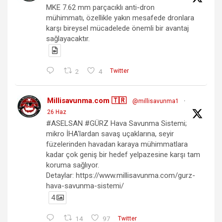
MKE 7.62 mm parçacıklı anti-dron
mühimmatı, özellikle yakın mesafede dronlara
karşı bireysel mücadelede önemli bir avantaj
sağlayacaktır.
2
4
Twitter
Millisavunma.com 🇹🇷
@millisavunma1
·
26 Haz
#ASELSAN #GÜRZ Hava Savunma Sistemi;
mikro İHA'lardan savaş uçaklarına, seyir
füzelerinden havadan karaya mühimmatlara
kadar çok geniş bir hedef yelpazesine karşı tam
koruma sağlıyor.
Detaylar: https://www.millisavunma.com/gurz-
hava-savunma-sistemi/
4
14
97
Twitter