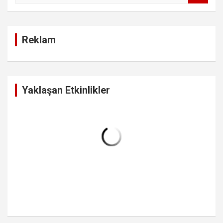
a
r
c
Reklam
h
Yaklaşan Etkinlikler