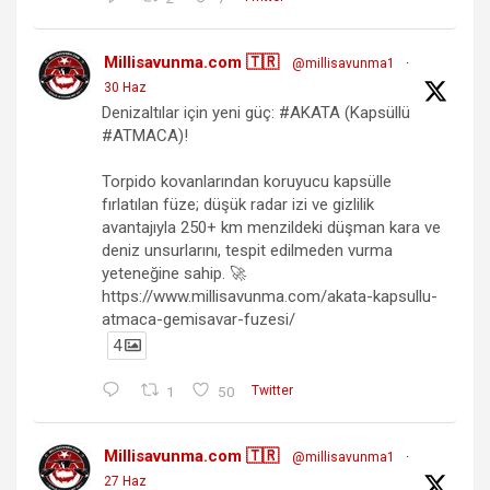
Millisavunma.com 🇹🇷
@millisavunma1
·
30 Haz
Denizaltılar için yeni güç: #AKATA (Kapsüllü
#ATMACA)!
Torpido kovanlarından koruyucu kapsülle
fırlatılan füze; düşük radar izi ve gizlilik
avantajıyla 250+ km menzildeki düşman kara ve
deniz unsurlarını, tespit edilmeden vurma
yeteneğine sahip. 🚀
https://www.millisavunma.com/akata-kapsullu-
atmaca-gemisavar-fuzesi/
4
1
50
Twitter
Millisavunma.com 🇹🇷
@millisavunma1
·
27 Haz