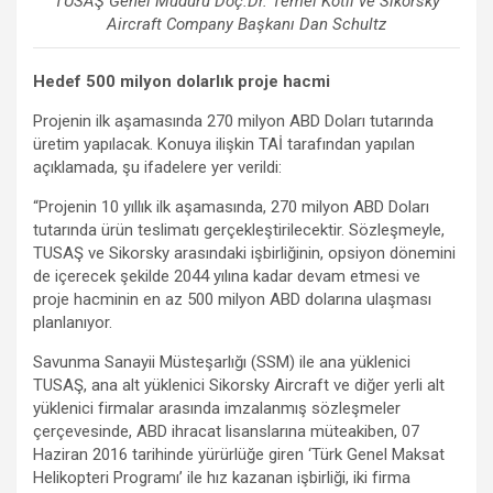
TUSAŞ Genel Müdürü Doç.Dr. Temel Kotil ve Sikorsky
Aircraft Company Başkanı Dan Schultz
Hedef 500 milyon dolarlık proje hacmi
Projenin ilk aşamasında 270 milyon ABD Doları tutarında
üretim yapılacak. Konuya ilişkin TAİ tarafından yapılan
açıklamada, şu ifadelere yer verildi:
“Projenin 10 yıllık ilk aşamasında, 270 milyon ABD Doları
tutarında ürün teslimatı gerçekleştirilecektir. Sözleşmeyle,
TUSAŞ ve Sikorsky arasındaki işbirliğinin, opsiyon dönemini
de içerecek şekilde 2044 yılına kadar devam etmesi ve
proje hacminin en az 500 milyon ABD dolarına ulaşması
planlanıyor.
Savunma Sanayii Müsteşarlığı (SSM) ile ana yüklenici
TUSAŞ, ana alt yüklenici Sikorsky Aircraft ve diğer yerli alt
yüklenici firmalar arasında imzalanmış sözleşmeler
çerçevesinde, ABD ihracat lisanslarına müteakiben, 07
Haziran 2016 tarihinde yürürlüğe giren ‘Türk Genel Maksat
Helikopteri Programı’ ile hız kazanan işbirliği, iki firma