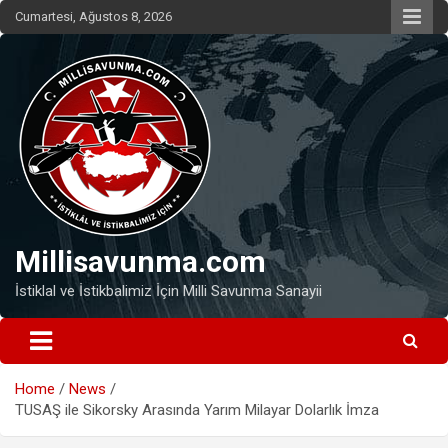
Skip
Cumartesi, Ağustos 8, 2026
to
content
Millisavunma.com
İstiklal ve İstikbalimiz İçin Milli Savunma Sanayii
Home
News
TUSAŞ ile Sikorsky Arasında Yarım Milayar Dolarlık İmza