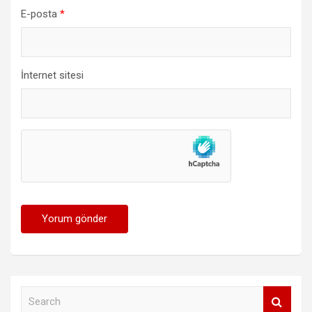
E-posta
*
İnternet sitesi
S
e