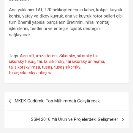
Ana yüklenici TAI, T70 helikopterlerinin kabin, kokpit, kuyruk
konisi, yatay ve dikey kuyruk, ana ve kuyruk rotor palleri gibi
tüm önemli yapısal parçaların üretimini, nihai montaj
işlemlerini, testlerini ve entegre lojistik desteğini
sağlayacak.
Tags:
Aircraft
,
imza töreni
,
Sikorsky
,
sikorsky tai
,
sikorsky tusaş
,
tai
,
tai sikorsky
,
tai sikorsky anlaşma
,
tai sikorsky imza
,
tusaş
,
tusaş sikorsky
,
tusaş sikorsky anlaşma
Yazı
MKEK Güdümlü Top Mühimmatı Geliştirecek
gezinmesi
SSM 2016 Yılı Ürün ve Projelerdeki Gelişmeler