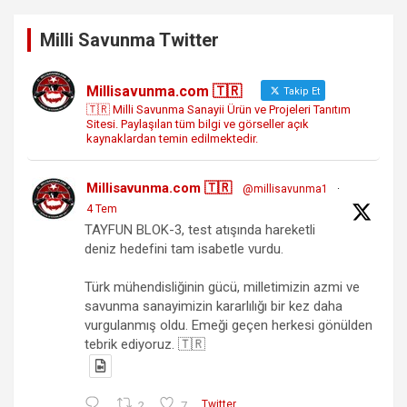
Milli Savunma Twitter
Millisavunma.com 🇹🇷
Takip Et
🇹🇷 Milli Savunma Sanayii Ürün ve Projeleri Tanıtım
Sitesi. Paylaşılan tüm bilgi ve görseller açık
kaynaklardan temin edilmektedir.
Millisavunma.com 🇹🇷
@millisavunma1
·
4 Tem
TAYFUN BLOK-3, test atışında hareketli
deniz hedefini tam isabetle vurdu.
Türk mühendisliğinin gücü, milletimizin azmi ve
savunma sanayimizin kararlılığı bir kez daha
vurgulanmış oldu. Emeği geçen herkesi gönülden
tebrik ediyoruz. 🇹🇷
2
7
Twitter