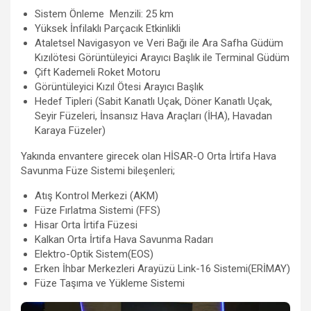
Sistem Önleme Menzili: 25 km
Yüksek İnfilaklı Parçacık Etkinlikli
Ataletsel Navigasyon ve Veri Bağı ile Ara Safha Güdüm
Kızılötesi Görüntüleyici Arayıcı Başlık ile Terminal Güdüm
Çift Kademeli Roket Motoru
Görüntüleyici Kızıl Ötesi Arayıcı Başlık
Hedef Tipleri (Sabit Kanatlı Uçak, Döner Kanatlı Uçak,
Seyir Füzeleri, İnsansız Hava Araçları (İHA), Havadan
Karaya Füzeler)
Yakında envantere girecek olan HİSAR-O Orta İrtifa Hava
Savunma Füze Sistemi bileşenleri;
Atış Kontrol Merkezi (AKM)
Füze Fırlatma Sistemi (FFS)
Hisar Orta İrtifa Füzesi
Kalkan Orta İrtifa Hava Savunma Radarı
Elektro-Optik Sistem(EOS)
Erken İhbar Merkezleri Arayüzü Link-16 Sistemi(ERİMAY)
Füze Taşıma ve Yükleme Sistemi