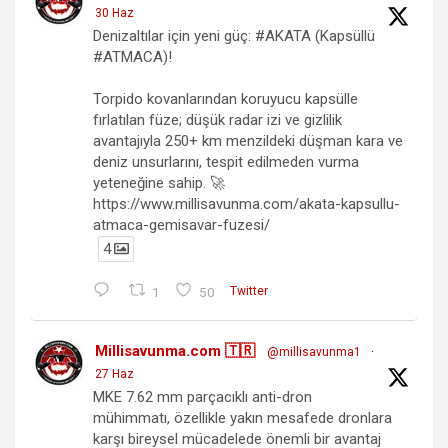
30 Haz
Denizaltılar için yeni güç: #AKATA (Kapsüllü
#ATMACA)!
Torpido kovanlarından koruyucu kapsülle
fırlatılan füze; düşük radar izi ve gizlilik
avantajıyla 250+ km menzildeki düşman kara ve
deniz unsurlarını, tespit edilmeden vurma
yeteneğine sahip. 🚀
https://www.millisavunma.com/akata-kapsullu-
atmaca-gemisavar-fuzesi/
4
1
50
Twitter
Millisavunma.com 🇹🇷
@millisavunma1
·
27 Haz
MKE 7.62 mm parçacıklı anti-dron
mühimmatı, özellikle yakın mesafede dronlara
karşı bireysel mücadelede önemli bir avantaj