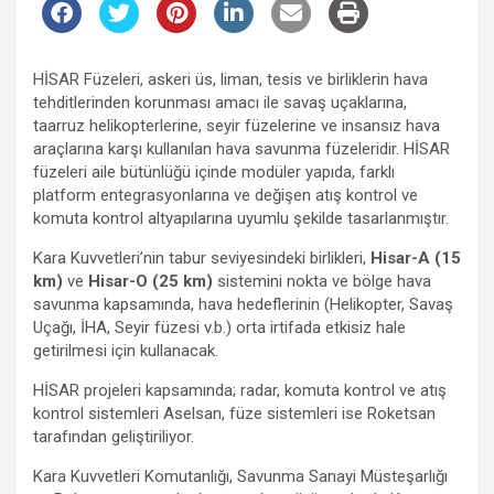
HİSAR Füzeleri, askeri üs, liman, tesis ve birliklerin hava
tehditlerinden korunması amacı ile savaş uçaklarına,
taarruz helikopterlerine, seyir füzelerine ve insansız hava
araçlarına karşı kullanılan hava savunma füzeleridir. HİSAR
füzeleri aile bütünlüğü içinde modüler yapıda, farklı
platform entegrasyonlarına ve değişen atış kontrol ve
komuta kontrol altyapılarına uyumlu şekilde tasarlanmıştır.
Kara Kuvvetleri’nin tabur seviyesindeki birlikleri,
Hisar-A (15
km)
ve
Hisar-O (25 km)
sistemini nokta ve bölge hava
savunma kapsamında, hava hedeflerinin (Helikopter, Savaş
Uçağı, İHA, Seyir füzesi v.b.) orta irtifada etkisiz hale
getirilmesi için kullanacak.
HİSAR projeleri kapsamında; radar, komuta kontrol ve atış
kontrol sistemleri Aselsan, füze sistemleri ise Roketsan
tarafından geliştiriliyor.
Kara Kuvvetleri Komutanlığı, Savunma Sanayi Müsteşarlığı