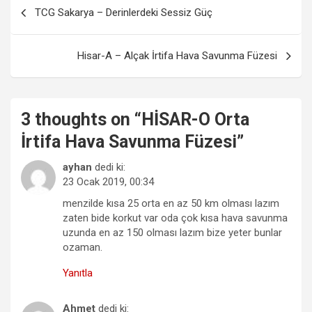
Yazı
TCG Sakarya – Derinlerdeki Sessiz Güç
gezinmesi
Hisar-A – Alçak İrtifa Hava Savunma Füzesi
3 thoughts on “
HİSAR-O Orta
İrtifa Hava Savunma Füzesi
”
ayhan
dedi ki:
23 Ocak 2019, 00:34
menzilde kısa 25 orta en az 50 km olması lazım
zaten bide korkut var oda çok kısa hava savunma
uzunda en az 150 olması lazım bize yeter bunlar
ozaman.
Yanıtla
Ahmet
dedi ki: