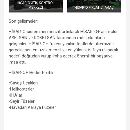
HİSAR-O ATIŞ KONTROL
MERKEZİ
HİSAR-O FIRLATICI ARAÇ
Son gelişmeler;
HİSAR-O sisteminin menzili artırılarak HİSAR-O+ adını aldı.
ASELSAN ve ROKETSAN tarafından milli imkanlarla
geliştirilen HİSAR-O+ füzesi yapılan testlerde ülkemizde
gerçekleşen en uzak menzil ve en yüksek irtifaya ulaşarak
hedefi doğrudan vurup imha ederek önemli bir başarıya
imza attı.
HİSAR-O+ Hedef Profili:
•Savaş Uçakları
•Helikopterler
•İHA’lar
•Seyir Füzeleri
•Havadan Karaya Füzeler