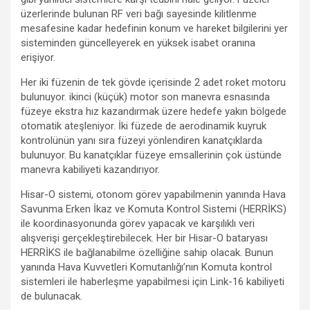
üzerlerinde bulunan RF veri bağı sayesinde kilitlenme
mesafesine kadar hedefinin konum ve hareket bilgilerini yer
sisteminden güncelleyerek en yüksek isabet oranına
erişiyor.
Her iki füzenin de tek gövde içerisinde 2 adet roket motoru
bulunuyor. ikinci (küçük) motor son manevra esnasında
füzeye ekstra hız kazandırmak üzere hedefe yakın bölgede
otomatik ateşleniyor. İki füzede de aerodinamik kuyruk
kontrolünün yanı sıra füzeyi yönlendiren kanatçıklarda
bulunuyor. Bu kanatçıklar füzeye emsallerinin çok üstünde
manevra kabiliyeti kazandırıyor.
Hisar-O sistemi, otonom görev yapabilmenin yanında Hava
Savunma Erken İkaz ve Komuta Kontrol Sistemi (HERRİKS)
ile koordinasyonunda görev yapacak ve karşılıklı veri
alışverişi gerçekleştirebilecek. Her bir Hisar-O bataryası
HERRİKS ile bağlanabilme özelliğine sahip olacak. Bunun
yanında Hava Kuvvetleri Komutanlığı’nın Komuta kontrol
sistemleri ile haberleşme yapabilmesi için Link-16 kabiliyeti
de bulunacak.