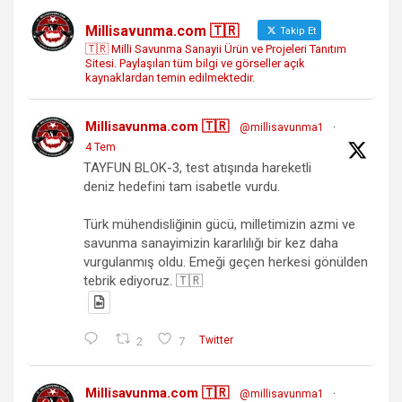
Millisavunma.com 🇹🇷
Takip Et
🇹🇷 Milli Savunma Sanayii Ürün ve Projeleri Tanıtım
Sitesi. Paylaşılan tüm bilgi ve görseller açık
kaynaklardan temin edilmektedir.
Millisavunma.com 🇹🇷
@millisavunma1
·
4 Tem
TAYFUN BLOK-3, test atışında hareketli
deniz hedefini tam isabetle vurdu.
Türk mühendisliğinin gücü, milletimizin azmi ve
savunma sanayimizin kararlılığı bir kez daha
vurgulanmış oldu. Emeği geçen herkesi gönülden
tebrik ediyoruz. 🇹🇷
2
7
Twitter
Millisavunma.com 🇹🇷
@millisavunma1
·