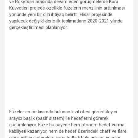
ve Roketsan arasında devam eden görüşmelerde Kara
Kuvvetleri projede özellikle füzelerin menzilinin arttırılması
yönünde yeni bir dizi ihtiyaç belirtti. Hisar projesinde
yapılacak değişikliklerle ilk teslimatların 2020-2021 yılında
gerçekleştirilmesi planlanıyor.
Füzeler en ön kısımda bulunan kızıl ötesi görüntüleyici
arayıcı başlık (pasif sistem) ile hedeflerini görerek
güdümleniyor. Füze bu sayede hem otonom hedef vurma
kabiliyeti kazanıyor, hem de hedef üzerindeki chaff ve flare
gibi yanıltıcı sistemlere karşı tedbirli hale geliyor. Füzeler