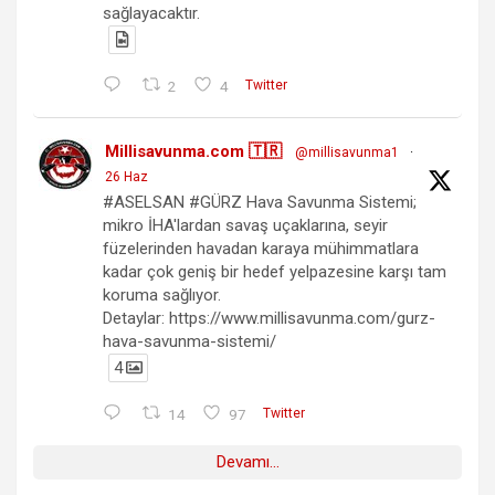
sağlayacaktır.
2
4
Twitter
Millisavunma.com 🇹🇷
@millisavunma1
·
26 Haz
#ASELSAN #GÜRZ Hava Savunma Sistemi;
mikro İHA'lardan savaş uçaklarına, seyir
füzelerinden havadan karaya mühimmatlara
kadar çok geniş bir hedef yelpazesine karşı tam
koruma sağlıyor.
Detaylar: https://www.millisavunma.com/gurz-
hava-savunma-sistemi/
4
14
97
Twitter
Devamı...