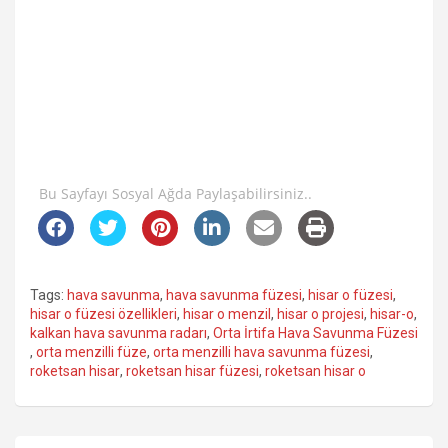
Bu Sayfayı Sosyal Ağda Paylaşabilirsiniz..
Tags:
hava savunma
,
hava savunma füzesi
,
hisar o füzesi
,
hisar o füzesi özellikleri
,
hisar o menzil
,
hisar o projesi
,
hisar-o
,
kalkan hava savunma radarı
,
Orta İrtifa Hava Savunma Füzesi
,
orta menzilli füze
,
orta menzilli hava savunma füzesi
,
roketsan hisar
,
roketsan hisar füzesi
,
roketsan hisar o