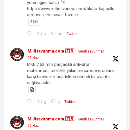
yeteneğine sahip. 🚀
https://www.millisavunma.com/akata-kapsullu-
atmaca-gemisavar-fuzesi/
4
1
50
Twitter
Millisavunma.com 🇹🇷
@millisavunma1
·
27 Haz
MKE 7.62 mm parçacıklı anti-dron
mühimmatı, özellikle yakın mesafede dronlara
karşı bireysel mücadelede önemli bir avantaj
sağlayacaktır.
2
4
Twitter
Millisavunma.com 🇹🇷
@millisavunma1
·
26 Haz