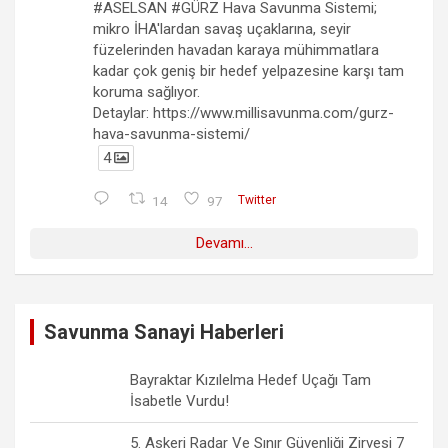
#ASELSAN #GÜRZ Hava Savunma Sistemi;
mikro İHA'lardan savaş uçaklarına, seyir
füzelerinden havadan karaya mühimmatlara
kadar çok geniş bir hedef yelpazesine karşı tam
koruma sağlıyor.
Detaylar: https://www.millisavunma.com/gurz-
hava-savunma-sistemi/
4
14
97
Twitter
Devamı...
Savunma Sanayi Haberleri
Bayraktar Kızılelma Hedef Uçağı Tam
İsabetle Vurdu!
5. Askeri Radar Ve Sınır Güvenliği Zirvesi 7