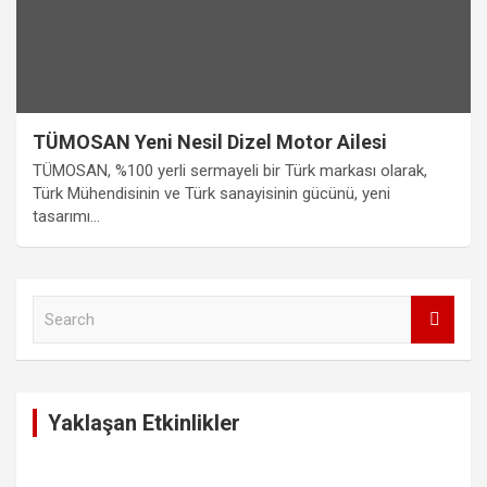
TÜMOSAN Yeni Nesil Dizel Motor Ailesi
TÜMOSAN, %100 yerli sermayeli bir Türk markası olarak,
Türk Mühendisinin ve Türk sanayisinin gücünü, yeni
tasarımı…
S
e
a
r
c
Yaklaşan Etkinlikler
h