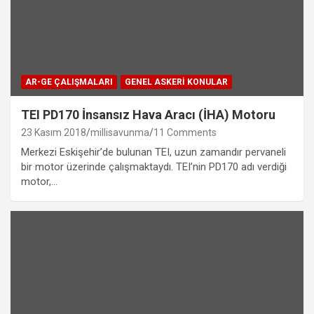
AR-GE ÇALIŞMALARI
GENEL ASKERI KONULAR
TEI PD170 İnsansız Hava Aracı (İHA) Motoru
23 Kasım 2018
millisavunma
11 Comments
Merkezi Eskişehir’de bulunan TEI, uzun zamandır pervaneli
bir motor üzerinde çalışmaktaydı. TEI’nin PD170 adı verdiği
motor,…