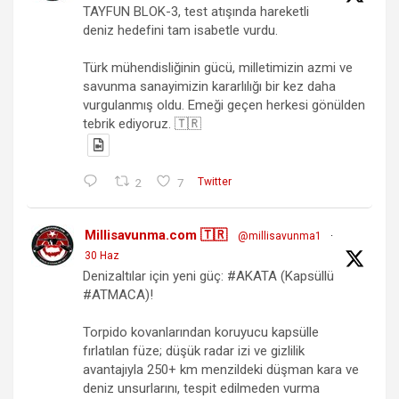
TAYFUN BLOK-3, test atışında hareketli
deniz hedefini tam isabetle vurdu.
Türk mühendisliğinin gücü, milletimizin azmi ve
savunma sanayimizin kararlılığı bir kez daha
vurgulanmış oldu. Emeği geçen herkesi gönülden
tebrik ediyoruz. 🇹🇷
2
7
Twitter
Millisavunma.com 🇹🇷
@millisavunma1
·
30 Haz
Denizaltılar için yeni güç: #AKATA (Kapsüllü
#ATMACA)!
Torpido kovanlarından koruyucu kapsülle
fırlatılan füze; düşük radar izi ve gizlilik
avantajıyla 250+ km menzildeki düşman kara ve
deniz unsurlarını, tespit edilmeden vurma