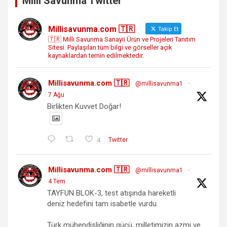
Milli Savunma Twitter
Millisavunma.com 🇹🇷
Takip Et
🇹🇷 Milli Savunma Sanayii Ürün ve Projeleri Tanıtım
Sitesi. Paylaşılan tüm bilgi ve görseller açık
kaynaklardan temin edilmektedir.
Millisavunma.com 🇹🇷
@millisavunma1
·
7 Ağu
Birlikten Kuvvet Doğar!
4
Twitter
Millisavunma.com 🇹🇷
@millisavunma1
·
4 Tem
TAYFUN BLOK-3, test atışında hareketli
deniz hedefini tam isabetle vurdu.
Türk mühendisliğinin gücü, milletimizin azmi ve