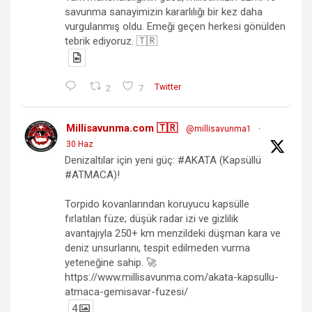
savunma sanayimizin kararlılığı bir kez daha
vurgulanmış oldu. Emeği geçen herkesi gönülden
tebrik ediyoruz. 🇹🇷
2
7
Twitter
Millisavunma.com 🇹🇷
@millisavunma1
·
30 Haz
Denizaltılar için yeni güç: #AKATA (Kapsüllü
#ATMACA)!
Torpido kovanlarından koruyucu kapsülle
fırlatılan füze; düşük radar izi ve gizlilik
avantajıyla 250+ km menzildeki düşman kara ve
deniz unsurlarını, tespit edilmeden vurma
yeteneğine sahip. 🚀
https://www.millisavunma.com/akata-kapsullu-
atmaca-gemisavar-fuzesi/
4