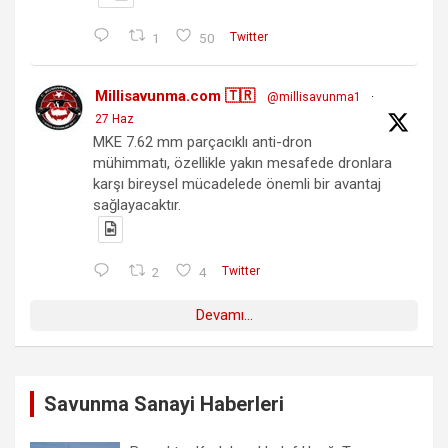
1
50
Twitter
Millisavunma.com 🇹🇷
@millisavunma1
·
27 Haz
MKE 7.62 mm parçacıklı anti-dron
mühimmatı, özellikle yakın mesafede dronlara
karşı bireysel mücadelede önemli bir avantaj
sağlayacaktır.
2
4
Twitter
Devamı...
Savunma Sanayi Haberleri