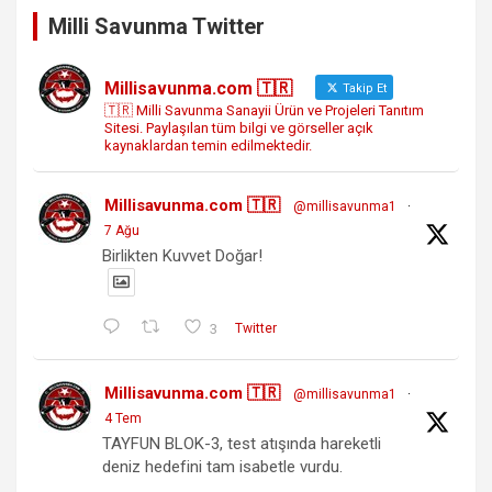
Milli Savunma Twitter
Millisavunma.com 🇹🇷
Takip Et
🇹🇷 Milli Savunma Sanayii Ürün ve Projeleri Tanıtım
Sitesi. Paylaşılan tüm bilgi ve görseller açık
kaynaklardan temin edilmektedir.
Millisavunma.com 🇹🇷
@millisavunma1
·
7 Ağu
Birlikten Kuvvet Doğar!
3
Twitter
Millisavunma.com 🇹🇷
@millisavunma1
·
4 Tem
TAYFUN BLOK-3, test atışında hareketli
deniz hedefini tam isabetle vurdu.