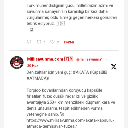
Türk mühendisliğinin gücü, milletimizin azmi ve
savunma sanayimizin kararlılığı bir kez daha
vurgulanmış oldu. Emeği geçen herkesi gönülden
tebrik ediyoruz. 🇹🇷
2
7
Twitter
Millisavunma.com 🇹🇷
@millisavunma1
·
30 Haz
Denizaltılar için yeni güç: #AKATA (Kapsüllü
#ATMACA)!
Torpido kovanlarından koruyucu kapsülle
fırlatılan füze; düşük radar izi ve gizlilik
avantajıyla 250+ km menzildeki düşman kara ve
deniz unsurlarını, tespit edilmeden vurma
yeteneğine sahip. 🚀
https://www.millisavunma.com/akata-kapsullu-
atmaca-gemisavar-fuzesi/