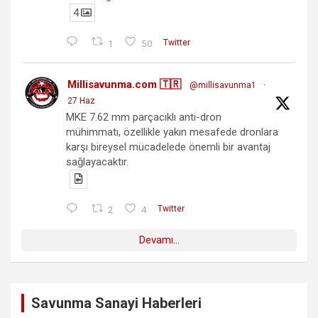
4
1
50
Twitter
Millisavunma.com 🇹🇷
@millisavunma1
·
27 Haz
MKE 7.62 mm parçacıklı anti-dron
mühimmatı, özellikle yakın mesafede dronlara
karşı bireysel mücadelede önemli bir avantaj
sağlayacaktır.
2
4
Twitter
Devamı...
Savunma Sanayi Haberleri