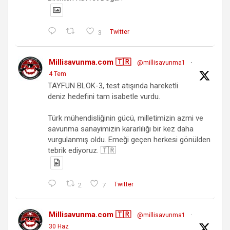
3
Twitter
Millisavunma.com 🇹🇷
@millisavunma1
·
4 Tem
TAYFUN BLOK-3, test atışında hareketli
deniz hedefini tam isabetle vurdu.
Türk mühendisliğinin gücü, milletimizin azmi ve
savunma sanayimizin kararlılığı bir kez daha
vurgulanmış oldu. Emeği geçen herkesi gönülden
tebrik ediyoruz. 🇹🇷
2
7
Twitter
Millisavunma.com 🇹🇷
@millisavunma1
·
30 Haz