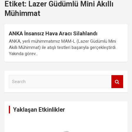
Etiket:
Lazer Güdümlü Mini Akıllı
Mühimmat
ANKA İnsansız Hava Aracı Silahlandı
ANKA, yerli mühimmatımız MAM-L (Lazer Güdümlü Mini
Akıllı Mühimmat) ile atışlı testleri başarıyla gerçekleştirdi.
Yakında görev…
S
e
a
r
c
Yaklaşan Etkinlikler
h