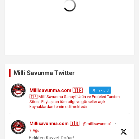
Milli Savunma Twitter
Millisavunma.com 🇹🇷
Takip Et
🇹🇷 Milli Savunma Sanayii Ürün ve Projeleri Tanıtım
Sitesi. Paylaşılan tüm bilgi ve görseller açık
kaynaklardan temin edilmektedir.
Millisavunma.com 🇹🇷
@millisavunma1
·
7 Ağu
Birlikten Kuvvet Doğar!