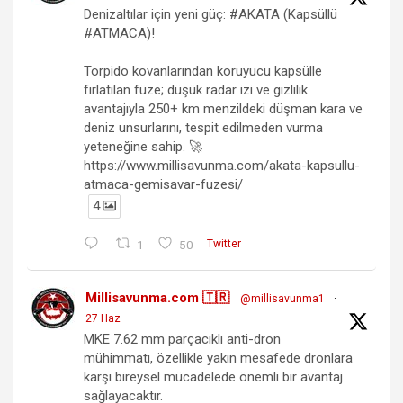
Denizaltılar için yeni güç: #AKATA (Kapsüllü
#ATMACA)!
Torpido kovanlarından koruyucu kapsülle
fırlatılan füze; düşük radar izi ve gizlilik
avantajıyla 250+ km menzildeki düşman kara ve
deniz unsurlarını, tespit edilmeden vurma
yeteneğine sahip. 🚀
https://www.millisavunma.com/akata-kapsullu-
atmaca-gemisavar-fuzesi/
4
1
50
Twitter
Millisavunma.com 🇹🇷
@millisavunma1
·
27 Haz
MKE 7.62 mm parçacıklı anti-dron
mühimmatı, özellikle yakın mesafede dronlara
karşı bireysel mücadelede önemli bir avantaj
sağlayacaktır.