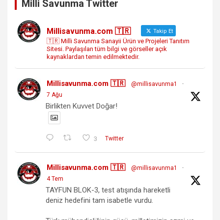
Milli Savunma Twitter
Millisavunma.com 🇹🇷
Takip Et
🇹🇷 Milli Savunma Sanayii Ürün ve Projeleri Tanıtım
Sitesi. Paylaşılan tüm bilgi ve görseller açık
kaynaklardan temin edilmektedir.
Millisavunma.com 🇹🇷
@millisavunma1
·
7 Ağu
Birlikten Kuvvet Doğar!
3
Twitter
Millisavunma.com 🇹🇷
@millisavunma1
·
4 Tem
TAYFUN BLOK-3, test atışında hareketli
deniz hedefini tam isabetle vurdu.