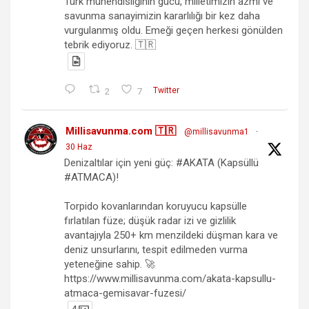
Türk mühendisliğinin gücü, milletimizin azmi ve
savunma sanayimizin kararlılığı bir kez daha
vurgulanmış oldu. Emeği geçen herkesi gönülden
tebrik ediyoruz. 🇹🇷
2
7
Twitter
Millisavunma.com 🇹🇷
@millisavunma1
·
30 Haz
Denizaltılar için yeni güç: #AKATA (Kapsüllü
#ATMACA)!
Torpido kovanlarından koruyucu kapsülle
fırlatılan füze; düşük radar izi ve gizlilik
avantajıyla 250+ km menzildeki düşman kara ve
deniz unsurlarını, tespit edilmeden vurma
yeteneğine sahip. 🚀
https://www.millisavunma.com/akata-kapsullu-
atmaca-gemisavar-fuzesi/