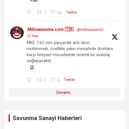
4
1
50
Twitter
Millisavunma.com 🇹🇷
@millisavunma1
·
27 Haz
MKE 7.62 mm parçacıklı anti-dron
mühimmatı, özellikle yakın mesafede dronlara
karşı bireysel mücadelede önemli bir avantaj
sağlayacaktır.
2
4
Twitter
Devamı...
Savunma Sanayi Haberleri