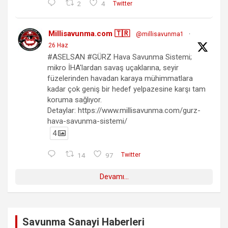
2
4
Twitter
Millisavunma.com 🇹🇷
@millisavunma1
·
26 Haz
#ASELSAN #GÜRZ Hava Savunma Sistemi;
mikro İHA'lardan savaş uçaklarına, seyir
füzelerinden havadan karaya mühimmatlara
kadar çok geniş bir hedef yelpazesine karşı tam
koruma sağlıyor.
Detaylar: https://www.millisavunma.com/gurz-
hava-savunma-sistemi/
4
14
97
Twitter
Devamı...
Savunma Sanayi Haberleri