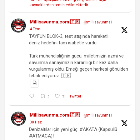
kaynaklardan temin edilmektedir.
Millisavunma.com 🇹🇷
@millisavunma1
·
4 Tem
TAYFUN BLOK-3, test atışında hareketli
deniz hedefini tam isabetle vurdu.
Türk mühendisliğinin gücü, milletimizin azmi ve
savunma sanayimizin kararlılığı bir kez daha
vurgulanmış oldu. Emeği geçen herkesi gönülden
tebrik ediyoruz. 🇹🇷
2
7
Twitter
Millisavunma.com 🇹🇷
@millisavunma1
·
30 Haz
Denizaltılar için yeni güç: #AKATA (Kapsüllü
#ATMACA)!