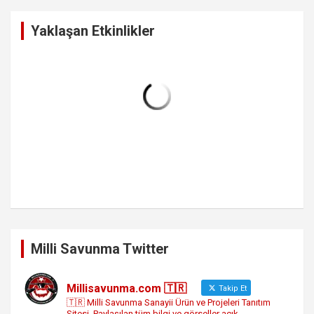
r
c
Yaklaşan Etkinlikler
h
Milli Savunma Twitter
Millisavunma.com 🇹🇷
Takip Et
🇹🇷 Milli Savunma Sanayii Ürün ve Projeleri Tanıtım
Sitesi. Paylaşılan tüm bilgi ve görseller açık