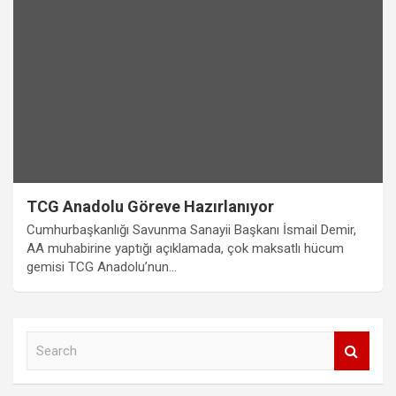
TCG Anadolu Göreve Hazırlanıyor
Cumhurbaşkanlığı Savunma Sanayii Başkanı İsmail Demir,
AA muhabirine yaptığı açıklamada, çok maksatlı hücum
gemisi TCG Anadolu’nun…
S
e
a