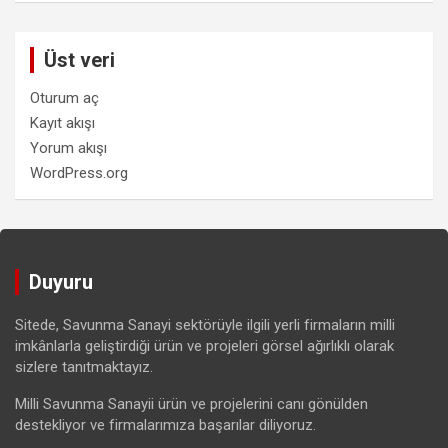
Üst veri
Oturum aç
Kayıt akışı
Yorum akışı
WordPress.org
Duyuru
Sitede, Savunma Sanayi sektörüyle ilgili yerli firmaların milli
imkânlarla geliştirdiği ürün ve projeleri görsel ağırlıklı olarak
sizlere tanıtmaktayız.
Milli Savunma Sanayii ürün ve projelerini canı gönülden
destekliyor ve firmalarımıza başarılar diliyoruz.