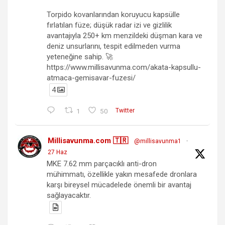
Torpido kovanlarından koruyucu kapsülle
fırlatılan füze; düşük radar izi ve gizlilik
avantajıyla 250+ km menzildeki düşman kara ve
deniz unsurlarını, tespit edilmeden vurma
yeteneğine sahip. 🚀
https://www.millisavunma.com/akata-kapsullu-
atmaca-gemisavar-fuzesi/
4
1
50
Twitter
Millisavunma.com 🇹🇷
@millisavunma1
·
27 Haz
MKE 7.62 mm parçacıklı anti-dron
mühimmatı, özellikle yakın mesafede dronlara
karşı bireysel mücadelede önemli bir avantaj
sağlayacaktır.