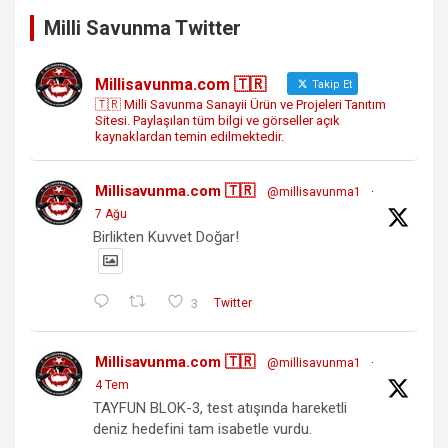
Milli Savunma Twitter
Millisavunma.com 🇹🇷
Takip Et
🇹🇷 Milli Savunma Sanayii Ürün ve Projeleri Tanıtım
Sitesi. Paylaşılan tüm bilgi ve görseller açık
kaynaklardan temin edilmektedir.
Millisavunma.com 🇹🇷
@millisavunma1
·
7 Ağu
Birlikten Kuvvet Doğar!
3
Twitter
Millisavunma.com 🇹🇷
@millisavunma1
·
4 Tem
TAYFUN BLOK-3, test atışında hareketli
deniz hedefini tam isabetle vurdu.