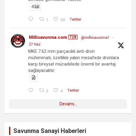
4
1
50
Twitter
Millisavunma.com 🇹🇷
@millisavunma1
·
27 Haz
MKE 7.62 mm parçacıklı anti-dron
mühimmatı, özellikle yakın mesafede dronlara
karşı bireysel mücadelede önemli bir avantaj
sağlayacaktır.
2
4
Twitter
Devamı...
Savunma Sanayi Haberleri