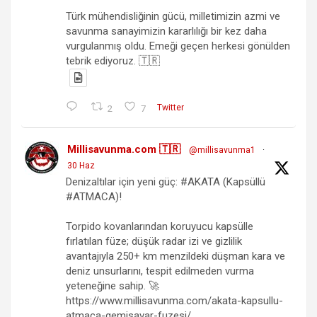
Türk mühendisliğinin gücü, milletimizin azmi ve
savunma sanayimizin kararlılığı bir kez daha
vurgulanmış oldu. Emeği geçen herkesi gönülden
tebrik ediyoruz. 🇹🇷
2
7
Twitter
Millisavunma.com 🇹🇷
@millisavunma1
·
30 Haz
Denizaltılar için yeni güç: #AKATA (Kapsüllü
#ATMACA)!
Torpido kovanlarından koruyucu kapsülle
fırlatılan füze; düşük radar izi ve gizlilik
avantajıyla 250+ km menzildeki düşman kara ve
deniz unsurlarını, tespit edilmeden vurma
yeteneğine sahip. 🚀
https://www.millisavunma.com/akata-kapsullu-
atmaca-gemisavar-fuzesi/