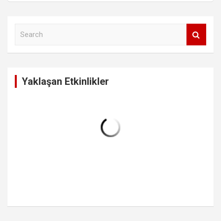
S
e
a
r
c
Yaklaşan Etkinlikler
h