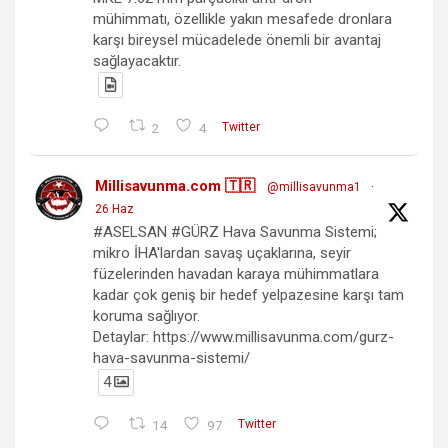
mühimmatı, özellikle yakın mesafede dronlara
karşı bireysel mücadelede önemli bir avantaj
sağlayacaktır.
2
4
Twitter
Millisavunma.com 🇹🇷
@millisavunma1
·
26 Haz
#ASELSAN #GÜRZ Hava Savunma Sistemi;
mikro İHA'lardan savaş uçaklarına, seyir
füzelerinden havadan karaya mühimmatlara
kadar çok geniş bir hedef yelpazesine karşı tam
koruma sağlıyor.
Detaylar: https://www.millisavunma.com/gurz-
hava-savunma-sistemi/
4
14
97
Twitter