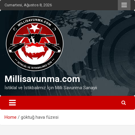
Skip
Cumartesi, Ağustos 8, 2026
to
content
Millisavunma.com
İstiklal ve İstikbalimiz İçin Milli Savunma Sanayii
Home
göktuğ hava füzesi