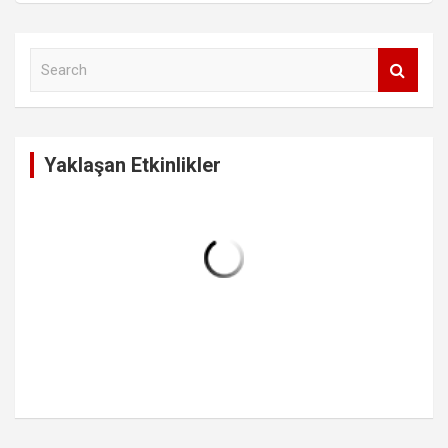
S
e
a
r
c
Yaklaşan Etkinlikler
h