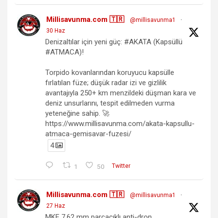
Millisavunma.com 🇹🇷
@millisavunma1
·
30 Haz
Denizaltılar için yeni güç: #AKATA (Kapsüllü
#ATMACA)!
Torpido kovanlarından koruyucu kapsülle
fırlatılan füze; düşük radar izi ve gizlilik
avantajıyla 250+ km menzildeki düşman kara ve
deniz unsurlarını, tespit edilmeden vurma
yeteneğine sahip. 🚀
https://www.millisavunma.com/akata-kapsullu-
atmaca-gemisavar-fuzesi/
4
1
50
Twitter
Millisavunma.com 🇹🇷
@millisavunma1
·
27 Haz
MKE 7.62 mm parçacıklı anti-dron