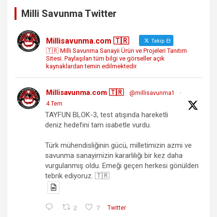
Milli Savunma Twitter
Millisavunma.com 🇹🇷
Takip Et
🇹🇷 Milli Savunma Sanayii Ürün ve Projeleri Tanıtım
Sitesi. Paylaşılan tüm bilgi ve görseller açık
kaynaklardan temin edilmektedir.
Millisavunma.com 🇹🇷
@millisavunma1
·
4 Tem
TAYFUN BLOK-3, test atışında hareketli
deniz hedefini tam isabetle vurdu.
Türk mühendisliğinin gücü, milletimizin azmi ve
savunma sanayimizin kararlılığı bir kez daha
vurgulanmış oldu. Emeği geçen herkesi gönülden
tebrik ediyoruz. 🇹🇷
2
7
Twitter