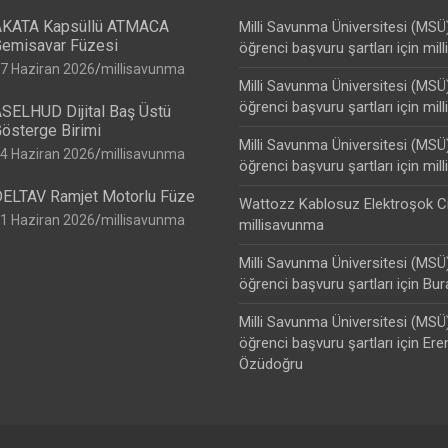
KATA Kapsüllü ATMACA
Milli Savunma Üniversitesi (MSÜ
emisavar Füzesi
öğrenci başvuru şartları
için
mil
7 Haziran 2026
millisavunma
Milli Savunma Üniversitesi (MSÜ
öğrenci başvuru şartları
için
mil
SELHUD Dijital Baş Üstü
österge Birimi
Milli Savunma Üniversitesi (MSÜ
4 Haziran 2026
millisavunma
öğrenci başvuru şartları
için
mil
ELTAV Ramjet Motorlu Füze
Wattozz Kablosuz Elektroşok C
1 Haziran 2026
millisavunma
millisavunma
Milli Savunma Üniversitesi (MSÜ
öğrenci başvuru şartları
için
Bur
Milli Savunma Üniversitesi (MSÜ
öğrenci başvuru şartları
için
Ere
Özüdoğru