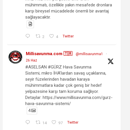
mühimmatı, özellikle yakın mesafede dronlara
karşı bireysel mücadelede önemli bir avantaj
sağlayacaktır.
2
4
Twitter
Millisavunma.com 🇹🇷
@millisavunma1
·
26 Haz
#ASELSAN #GÜRZ Hava Savunma
Sistemi; mikro İHA'lardan savaş uçaklarına,
seyir füzelerinden havadan karaya
mühimmatlara kadar çok geniş bir hedef
yelpazesine karşı tam koruma sağlıyor.
Detaylar: https://www.millisavunma.com/gurz-
hava-savunma-sistemi/
4
14
97
Twitter