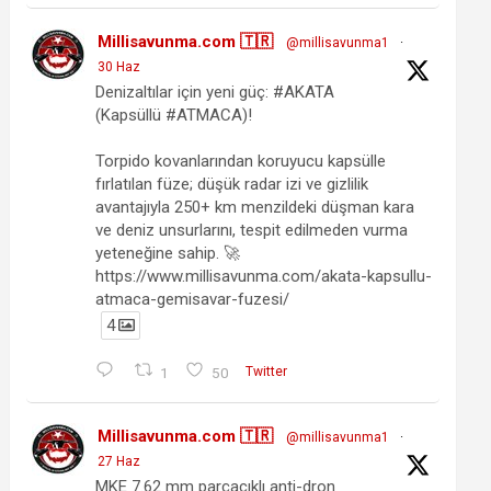
Millisavunma.com 🇹🇷
@millisavunma1
·
30 Haz
Denizaltılar için yeni güç: #AKATA
(Kapsüllü #ATMACA)!
Torpido kovanlarından koruyucu kapsülle
fırlatılan füze; düşük radar izi ve gizlilik
avantajıyla 250+ km menzildeki düşman kara
ve deniz unsurlarını, tespit edilmeden vurma
yeteneğine sahip. 🚀
https://www.millisavunma.com/akata-kapsullu-
atmaca-gemisavar-fuzesi/
4
1
50
Twitter
Millisavunma.com 🇹🇷
@millisavunma1
·
27 Haz
MKE 7.62 mm parçacıklı anti-dron