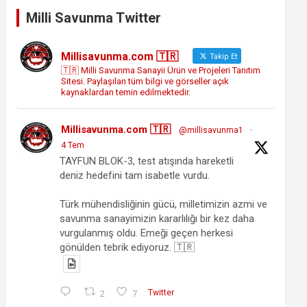
Milli Savunma Twitter
Millisavunma.com 🇹🇷
Takip Et
🇹🇷 Milli Savunma Sanayii Ürün ve Projeleri Tanıtım
Sitesi. Paylaşılan tüm bilgi ve görseller açık
kaynaklardan temin edilmektedir.
Millisavunma.com 🇹🇷
@millisavunma1
·
4 Tem
TAYFUN BLOK-3, test atışında hareketli
deniz hedefini tam isabetle vurdu.
Türk mühendisliğinin gücü, milletimizin azmi ve
savunma sanayimizin kararlılığı bir kez daha
vurgulanmış oldu. Emeği geçen herkesi
gönülden tebrik ediyoruz. 🇹🇷
2
7
Twitter