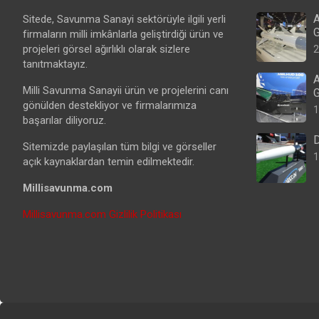
A
Sitede, Savunma Sanayi sektörüyle ilgili yerli
G
firmaların milli imkânlarla geliştirdiği ürün ve
projeleri görsel ağırlıklı olarak sizlere
2
tanıtmaktayız.
A
Milli Savunma Sanayii ürün ve projelerini canı
G
gönülden destekliyor ve firmalarımıza
1
başarılar diliyoruz.
D
Sitemizde paylaşılan tüm bilgi ve görseller
1
açık kaynaklardan temin edilmektedir.
Millisavunma.com
Millisavunma.com Gizlilik Politikası