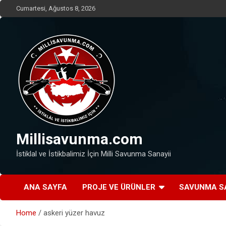
Skip
Cumartesi, Ağustos 8, 2026
to
content
Millisavunma.com
İstiklal ve İstikbalimiz İçin Milli Savunma Sanayii
ANA SAYFA
PROJE VE ÜRÜNLER
SAVUNMA S
Home
askeri yüzer havuz