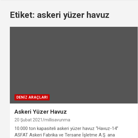
Etiket:
askeri yüzer havuz
DENIZ ARAÇLARI
Askeri Yüzer Havuz
20 Şubat 2021
millisavunma
10.000 ton kapasiteli askeri yüzer havuz “Havuz-14”
ASFAT Askeri Fabrika ve Tersane İşletme A.Ş. ana