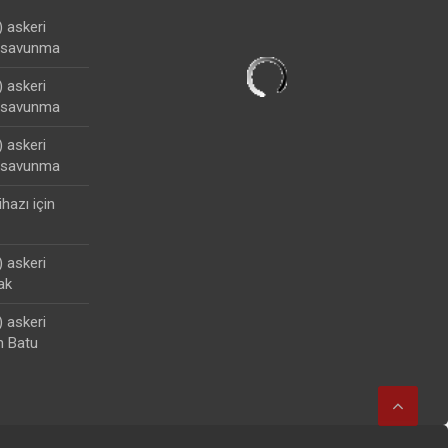
) askeri
lisavunma
) askeri
lisavunma
) askeri
lisavunma
ihazı
için
) askeri
ak
) askeri
n Batu