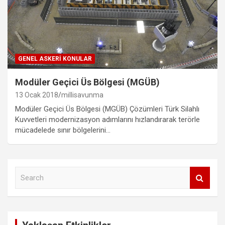
GENEL ASKERI KONULAR
Modüler Geçici Üs Bölgesi (MGÜB)
13 Ocak 2018
millisavunma
Modüler Geçici Üs Bölgesi (MGÜB) Çözümleri Türk Silahlı
Kuvvetleri modernizasyon adımlarını hızlandırarak terörle
mücadelede sınır bölgelerini…
S
e
a
r
c
h