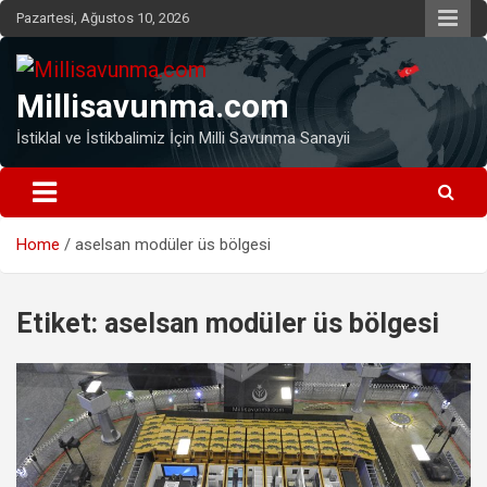
Skip
Pazartesi, Ağustos 10, 2026
to
content
Millisavunma.com
İstiklal ve İstikbalimiz İçin Milli Savunma Sanayii
Home
aselsan modüler üs bölgesi
Etiket:
aselsan modüler üs bölgesi