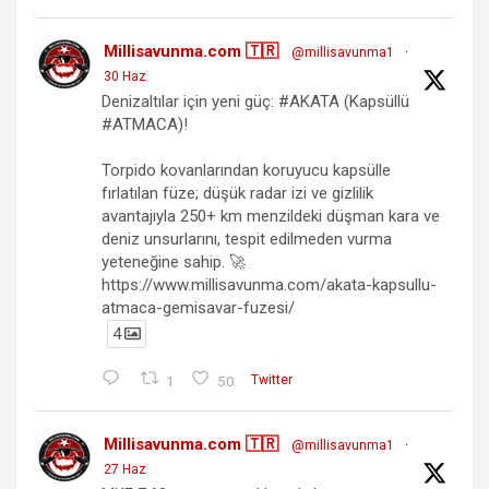
Millisavunma.com 🇹🇷
@millisavunma1
·
30 Haz
Denizaltılar için yeni güç: #AKATA (Kapsüllü
#ATMACA)!
Torpido kovanlarından koruyucu kapsülle
fırlatılan füze; düşük radar izi ve gizlilik
avantajıyla 250+ km menzildeki düşman kara ve
deniz unsurlarını, tespit edilmeden vurma
yeteneğine sahip. 🚀
https://www.millisavunma.com/akata-kapsullu-
atmaca-gemisavar-fuzesi/
4
1
50
Twitter
Millisavunma.com 🇹🇷
@millisavunma1
·
27 Haz