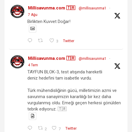
Millisavunma.com 🇹🇷
@millisavunma1
·
7 Ağu
Birlikten Kuvvet Doğar!
3
Twitter
Millisavunma.com 🇹🇷
@millisavunma1
·
4 Tem
TAYFUN BLOK-3, test atışında hareketli
deniz hedefini tam isabetle vurdu.
Türk mühendisliğinin gücü, milletimizin azmi ve
savunma sanayimizin kararlılığı bir kez daha
vurgulanmış oldu. Emeği geçen herkesi gönülden
tebrik ediyoruz. 🇹🇷
2
7
Twitter