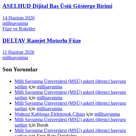
ASELHUD Dijital Baş Üstü Gösterge Birimi
14 Haziran 2026
millisavunma
Füze ve Roketler
DELTAV Ramjet Motorlu Füze
11 Haziran 2026
millisavunma
Son Yorumlar
Milli Savunma Üniversitesi (MSÜ) askeri öğrenci başvuru
şartları
için
millisavunma
Milli Savunma Üniversitesi (MSÜ) askeri öğrenci başvuru
şartları
için
millisavunma
Milli Savunma Üniversitesi (MSÜ) askeri öğrenci başvuru
şartları
için
millisavunma
Wattozz Kablosuz Elektroşok Cihazı
için
millisavunma
Milli Savunma Üniversitesi (MSÜ) askeri öğrenci başvuru
şartları
için
Burak
Milli Savunma Üniversitesi (MSÜ) askeri öğrenci başvuru
şartları
için
Eren Batu Özüdoğru