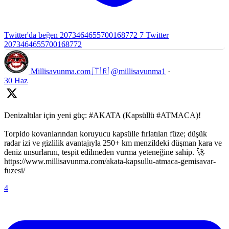
Twitter'da beğen 2073464655700168772
7
Twitter
2073464655700168772
Millisavunma.com 🇹🇷
@millisavunma1
·
30 Haz
Denizaltılar için yeni güç: #AKATA (Kapsüllü #ATMACA)!
Torpido kovanlarından koruyucu kapsülle fırlatılan füze; düşük
radar izi ve gizlilik avantajıyla 250+ km menzildeki düşman kara ve
deniz unsurlarını, tespit edilmeden vurma yeteneğine sahip. 🚀
https://www.millisavunma.com/akata-kapsullu-atmaca-gemisavar-
fuzesi/
4