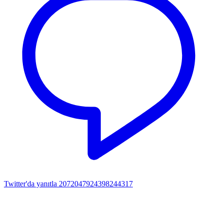
Twitter'da yanıtla 2072047924398244317