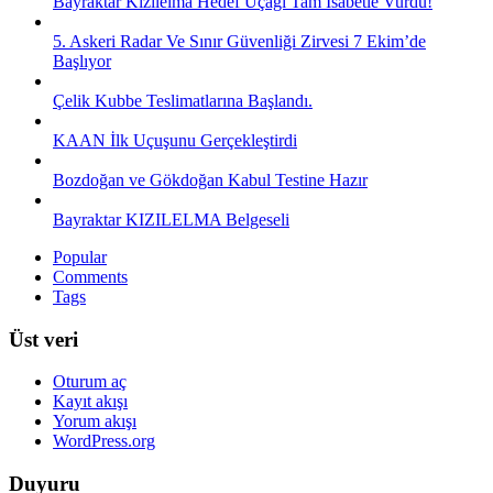
Bayraktar Kızılelma Hedef Uçağı Tam İsabetle Vurdu!
5. Askeri Radar Ve Sınır Güvenliği Zirvesi 7 Ekim’de
Başlıyor
Çelik Kubbe Teslimatlarına Başlandı.
KAAN İlk Uçuşunu Gerçekleştirdi
Bozdoğan ve Gökdoğan Kabul Testine Hazır
Bayraktar KIZILELMA Belgeseli
Popular
Comments
Tags
Üst veri
Oturum aç
Kayıt akışı
Yorum akışı
WordPress.org
Duyuru