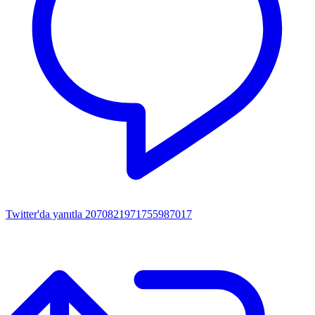
Twitter'da yanıtla 2070821971755987017