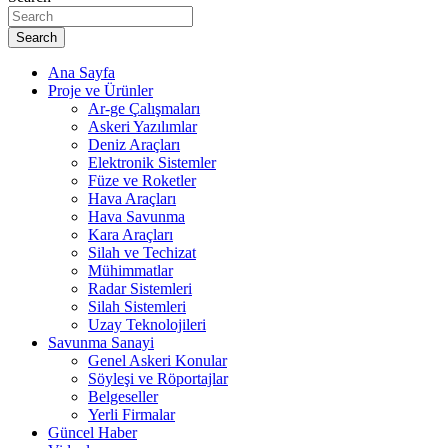
Search
Ana Sayfa
Proje ve Ürünler
Ar-ge Çalışmaları
Askeri Yazılımlar
Deniz Araçları
Elektronik Sistemler
Füze ve Roketler
Hava Araçları
Hava Savunma
Kara Araçları
Silah ve Techizat
Mühimmatlar
Radar Sistemleri
Silah Sistemleri
Uzay Teknolojileri
Savunma Sanayi
Genel Askeri Konular
Söyleşi ve Röportajlar
Belgeseller
Yerli Firmalar
Güncel Haber