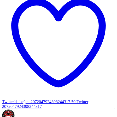
Twitter'da beğen 2072047924398244317
50
Twitter
2072047924398244317