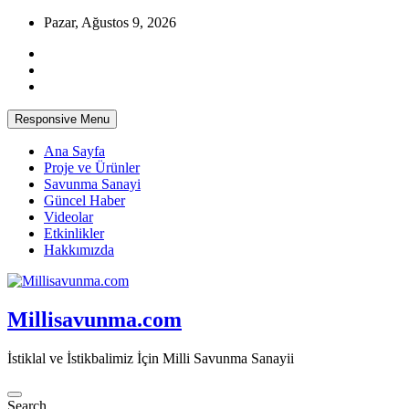
Skip
Pazar, Ağustos 9, 2026
to
content
Responsive Menu
Ana Sayfa
Proje ve Ürünler
Savunma Sanayi
Güncel Haber
Videolar
Etkinlikler
Hakkımızda
Millisavunma.com
İstiklal ve İstikbalimiz İçin Milli Savunma Sanayii
Search