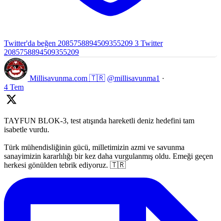
Twitter'da beğen 2085758894509355209
3
Twitter
2085758894509355209
Millisavunma.com 🇹🇷
@millisavunma1
·
4 Tem
TAYFUN BLOK-3, test atışında hareketli deniz hedefini tam
isabetle vurdu.
Türk mühendisliğinin gücü, milletimizin azmi ve savunma
sanayimizin kararlılığı bir kez daha vurgulanmış oldu. Emeği geçen
herkesi gönülden tebrik ediyoruz. 🇹🇷