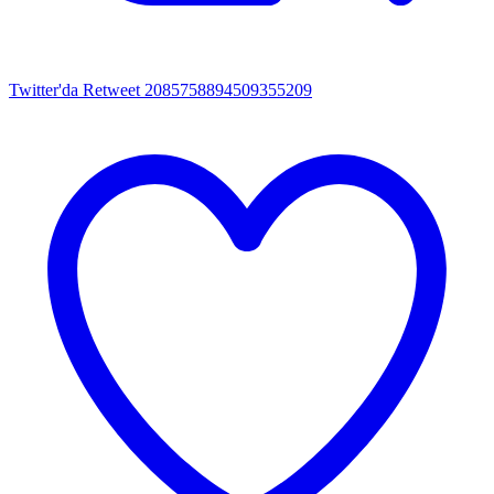
Twitter'da Retweet 2085758894509355209