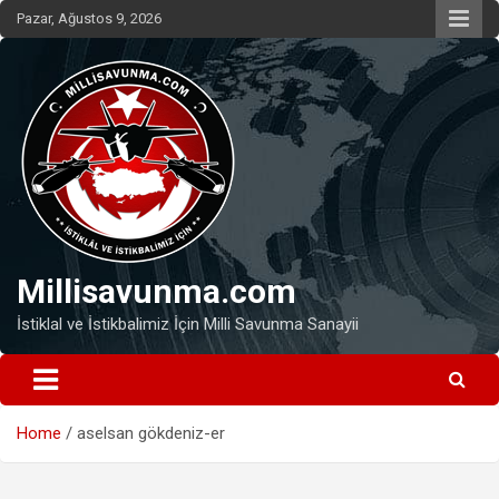
Skip
Pazar, Ağustos 9, 2026
to
content
Millisavunma.com
İstiklal ve İstikbalimiz İçin Milli Savunma Sanayii
Home
aselsan gökdeniz-er