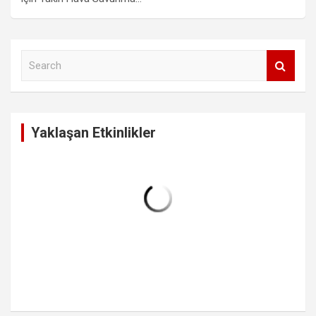
S
e
a
r
c
Yaklaşan Etkinlikler
h