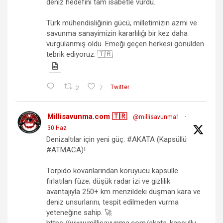
deniz hedefini tam isabetle vurdu.
Türk mühendisliğinin gücü, milletimizin azmi ve
savunma sanayimizin kararlılığı bir kez daha
vurgulanmış oldu. Emeği geçen herkesi gönülden
tebrik ediyoruz. 🇹🇷
2
7
Twitter
Millisavunma.com 🇹🇷
@millisavunma1
·
30 Haz
Denizaltılar için yeni güç: #AKATA (Kapsüllü
#ATMACA)!
Torpido kovanlarından koruyucu kapsülle
fırlatılan füze; düşük radar izi ve gizlilik
avantajıyla 250+ km menzildeki düşman kara ve
deniz unsurlarını, tespit edilmeden vurma
yeteneğine sahip. 🚀