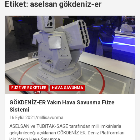
Etiket:
aselsan gökdeniz-er
FÜZE VE ROKETLER
HAVA SAVUNMA
GÖKDENİZ-ER Yakın Hava Savunma Füze
Sistemi
16 Eylül 2021
millisavunma
ASELSAN ve TÜBİTAK-SAGE tarafından milli imkânlarla
geliştirileceği açıklanan GÖKDENİZ ER, Deniz Platformları
için Yakın Hava Savunma…