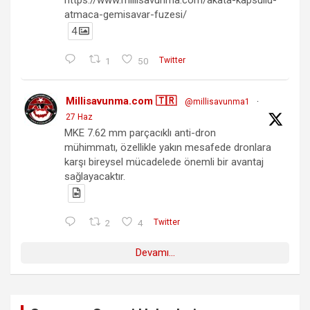
https://www.millisavunma.com/akata-kapsullu-
atmaca-gemisavar-fuzesi/
4
1
50
Twitter
Millisavunma.com 🇹🇷
@millisavunma1
·
27 Haz
MKE 7.62 mm parçacıklı anti-dron
mühimmatı, özellikle yakın mesafede dronlara
karşı bireysel mücadelede önemli bir avantaj
sağlayacaktır.
2
4
Twitter
Devamı...