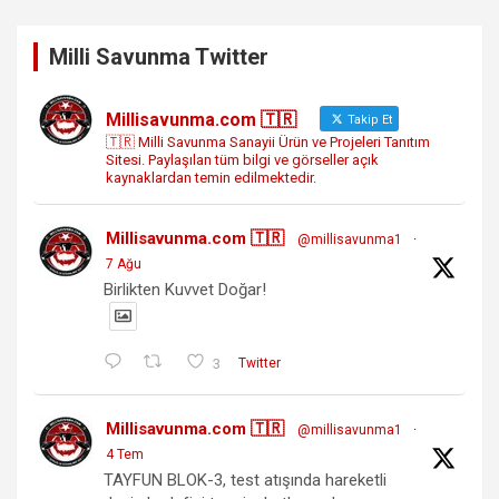
Milli Savunma Twitter
Millisavunma.com 🇹🇷
Takip Et
🇹🇷 Milli Savunma Sanayii Ürün ve Projeleri Tanıtım
Sitesi. Paylaşılan tüm bilgi ve görseller açık
kaynaklardan temin edilmektedir.
Millisavunma.com 🇹🇷
@millisavunma1
·
7 Ağu
Birlikten Kuvvet Doğar!
3
Twitter
Millisavunma.com 🇹🇷
@millisavunma1
·
4 Tem
TAYFUN BLOK-3, test atışında hareketli