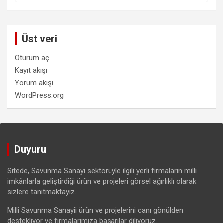
Üst veri
Oturum aç
Kayıt akışı
Yorum akışı
WordPress.org
Duyuru
Sitede, Savunma Sanayi sektörüyle ilgili yerli firmaların milli
imkânlarla geliştirdiği ürün ve projeleri görsel ağırlıklı olarak
sizlere tanıtmaktayız.
Milli Savunma Sanayii ürün ve projelerini canı gönülden
destekliyor ve firmalarımıza başarılar diliyoruz.