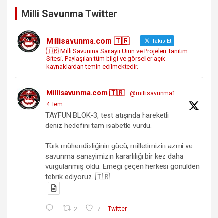
Milli Savunma Twitter
Millisavunma.com 🇹🇷
Takip Et
🇹🇷 Milli Savunma Sanayii Ürün ve Projeleri Tanıtım
Sitesi. Paylaşılan tüm bilgi ve görseller açık
kaynaklardan temin edilmektedir.
Millisavunma.com 🇹🇷
@millisavunma1
·
4 Tem
TAYFUN BLOK-3, test atışında hareketli
deniz hedefini tam isabetle vurdu.
Türk mühendisliğinin gücü, milletimizin azmi ve
savunma sanayimizin kararlılığı bir kez daha
vurgulanmış oldu. Emeği geçen herkesi gönülden
tebrik ediyoruz. 🇹🇷
2
7
Twitter