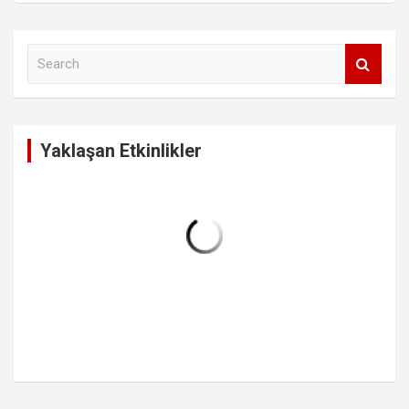
S
e
a
r
c
Yaklaşan Etkinlikler
h