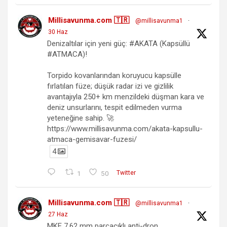
Millisavunma.com 🇹🇷
@millisavunma1
·
30 Haz
Denizaltılar için yeni güç: #AKATA (Kapsüllü
#ATMACA)!
Torpido kovanlarından koruyucu kapsülle
fırlatılan füze; düşük radar izi ve gizlilik
avantajıyla 250+ km menzildeki düşman kara ve
deniz unsurlarını, tespit edilmeden vurma
yeteneğine sahip. 🚀
https://www.millisavunma.com/akata-kapsullu-
atmaca-gemisavar-fuzesi/
4
1
50
Twitter
Millisavunma.com 🇹🇷
@millisavunma1
·
27 Haz
MKE 7.62 mm parçacıklı anti-dron