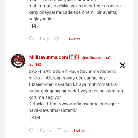
mühimmatı, özellikle yakın mesafede dronlara
karşı bireysel mücadelede önemli bir avantaj
sağlayacaktır.
2
4
Twitter
Millisavunma.com 🇹🇷
@millisavunma1
·
26 Haz
#ASELSAN #GÜRZ Hava Savunma Sistemi;
mikro İHA'lardan savaş uçaklarına, seyir
füzelerinden havadan karaya mühimmatlara
kadar çok geniş bir hedef yelpazesine karşı tam
koruma sağlıyor.
Detaylar: https://www.millisavunma.com/gurz-
hava-savunma-sistemi/
4
14
97
Twitter