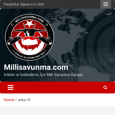
Skip
Perşembe, Ağustos 6, 2026
to
content
Millisavunma.com
İstiklal ve İstikbalimiz İçin Milli Savunma Sanayii
Home
anka-III