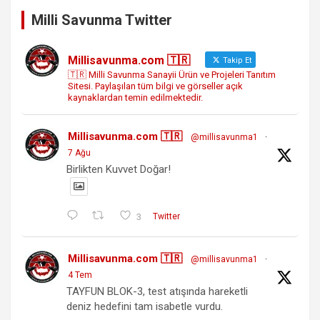
Milli Savunma Twitter
Millisavunma.com 🇹🇷
Takip Et
🇹🇷 Milli Savunma Sanayii Ürün ve Projeleri Tanıtım
Sitesi. Paylaşılan tüm bilgi ve görseller açık
kaynaklardan temin edilmektedir.
Millisavunma.com 🇹🇷
@millisavunma1
·
7 Ağu
Birlikten Kuvvet Doğar!
3
Twitter
Millisavunma.com 🇹🇷
@millisavunma1
·
4 Tem
TAYFUN BLOK-3, test atışında hareketli
deniz hedefini tam isabetle vurdu.