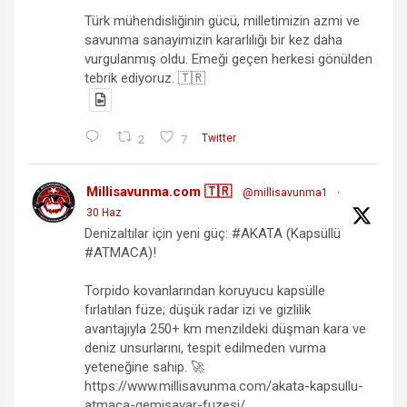
Türk mühendisliğinin gücü, milletimizin azmi ve
savunma sanayimizin kararlılığı bir kez daha
vurgulanmış oldu. Emeği geçen herkesi gönülden
tebrik ediyoruz. 🇹🇷
2
7
Twitter
Millisavunma.com 🇹🇷
@millisavunma1
·
30 Haz
Denizaltılar için yeni güç: #AKATA (Kapsüllü
#ATMACA)!
Torpido kovanlarından koruyucu kapsülle
fırlatılan füze; düşük radar izi ve gizlilik
avantajıyla 250+ km menzildeki düşman kara ve
deniz unsurlarını, tespit edilmeden vurma
yeteneğine sahip. 🚀
https://www.millisavunma.com/akata-kapsullu-
atmaca-gemisavar-fuzesi/