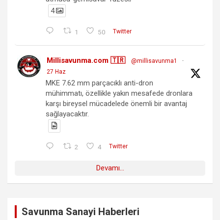
4
1
50
Twitter
Millisavunma.com 🇹🇷
@millisavunma1
·
27 Haz
MKE 7.62 mm parçacıklı anti-dron
mühimmatı, özellikle yakın mesafede dronlara
karşı bireysel mücadelede önemli bir avantaj
sağlayacaktır.
2
4
Twitter
Devamı...
Savunma Sanayi Haberleri