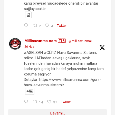
karşı bireysel mücadelede önemli bir avantaj
sağlayacaktır.
2
4
Twitter
Millisavunma.com 🇹🇷
@millisavunma1
·
26 Haz
#ASELSAN #GÜRZ Hava Savunma Sistemi;
mikro İHA'lardan savaş uçaklarına, seyir
füzelerinden havadan karaya mühimmatlara
kadar çok geniş bir hedef yelpazesine karşı tam
koruma sağlıyor.
Detaylar: https://www.millisavunma.com/gurz-
hava-savunma-sistemi/
4
14
97
Twitter
Devamı...