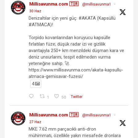
Millisavunma.com 🇹🇷
@millisavunma1
·
30 Haz
Denizaltılar için yeni güç: #AKATA (Kapsüllü
#ATMACA)!
Torpido kovanlarından koruyucu kapsülle
fırlatılan füze; düşük radar izi ve gizlilik
avantajıyla 250+ km menzildeki düşman kara ve
deniz unsurlarını, tespit edilmeden vurma
yeteneğine sahip. 🚀
https://www.millisavunma.com/akata-kapsullu-
atmaca-gemisavar-fuzesi/
4
1
50
Twitter
Millisavunma.com 🇹🇷
@millisavunma1
·
27 Haz
MKE 7.62 mm parçacıklı anti-dron
mühimmatı, özellikle yakın mesafede dronlara