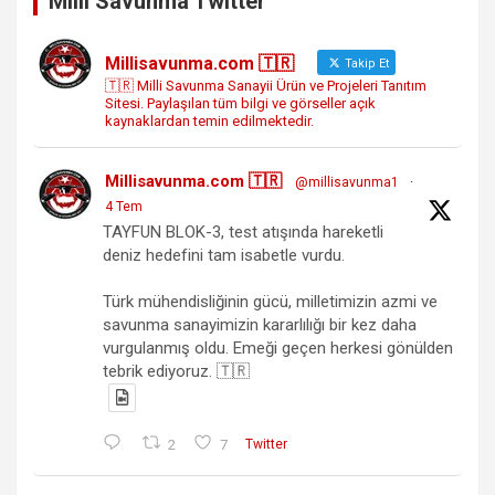
Milli Savunma Twitter
Millisavunma.com 🇹🇷
Takip Et
🇹🇷 Milli Savunma Sanayii Ürün ve Projeleri Tanıtım
Sitesi. Paylaşılan tüm bilgi ve görseller açık
kaynaklardan temin edilmektedir.
Millisavunma.com 🇹🇷
@millisavunma1
·
4 Tem
TAYFUN BLOK-3, test atışında hareketli
deniz hedefini tam isabetle vurdu.
Türk mühendisliğinin gücü, milletimizin azmi ve
savunma sanayimizin kararlılığı bir kez daha
vurgulanmış oldu. Emeği geçen herkesi gönülden
tebrik ediyoruz. 🇹🇷
2
7
Twitter