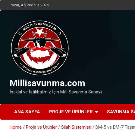
Skip
Pazar, Ağustos 9, 2026
to
content
Millisavunma.com
İstiklal ve İstikbalimiz İçin Milli Savunma Sanayii
ANA SAYFA
PROJE VE ÜRÜNLER
SAVUNMA S
Home
Proje ve Ürünler
Silah Sistemleri
DM-5 ve DM-7 Taşın