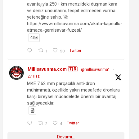
avantajıyla 250+ km menzildeki düşman kara
ve deniz unsurlarını, tespit edilmeden vurma
yeteneğine sahip. 🚀
https://www.millisavunma.com/akata-kapsullu-
atmaca-gemisavar-fuzesi/
4
1
50
Twitter
Millisavunma.com 🇹🇷
@millisavunma1
·
27 Haz
MKE 7.62 mm parçacıklı anti-dron
mühimmatı, özellikle yakın mesafede dronlara
karşı bireysel mücadelede önemli bir avantaj
sağlayacaktır.
2
4
Twitter
Devamı...