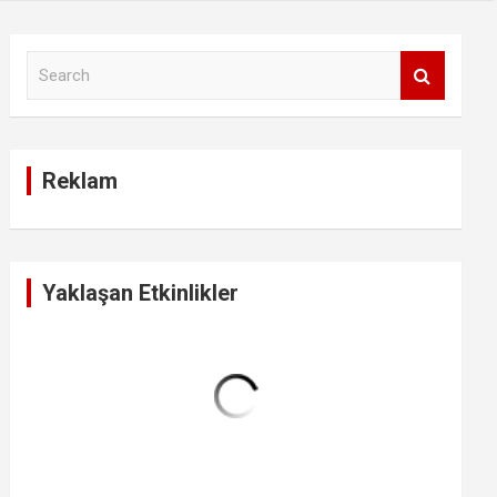
S
e
a
r
c
Reklam
h
Yaklaşan Etkinlikler