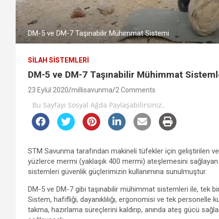
DM-5 ve DM-7 Taşınabilir Mühimmat Sistemi
SILAH SISTEMLERI
DM-5 ve DM-7 Taşınabilir Mühimmat Sisteml
23 Eylül 2020
millisavunma
2 Comments
Bu Sayfayı Sosyal Ağda Paylaşabilirsiniz..
STM Savunma tarafından makineli tüfekler için geliştirilen v
yüzlerce mermi (yaklaşık 400 mermi) ateşlemesini sağlaya
sistemleri güvenlik güçlerimizin kullanımına sunulmuştur.
DM-5 ve DM-7 gibi taşınabilir mühimmat sistemleri ile, tek b
Sistem, hafifliği, dayanıklılığı, ergonomisi ve tek personelle 
takma, hazırlama süreçlerini kaldırıp, anında ateş gücü sağla