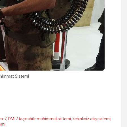
ühimmat Sistemi
m-7
,
DM-7 taşınabilir mühimmat sistemi
,
kesintisiz atış sistemi
,
emi