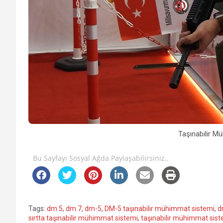
Taşınabilir M
Bu Sayfayı Sosyal Ağda Paylaşabilirsiniz..
Tags:
dm 5
,
dm 7
,
dm-5
,
DM-5 taşınabilir mühimmat sistemi
,
d
sırtta taşınabilir mühimmat sistemi
,
taşınabilir mühimmat sist