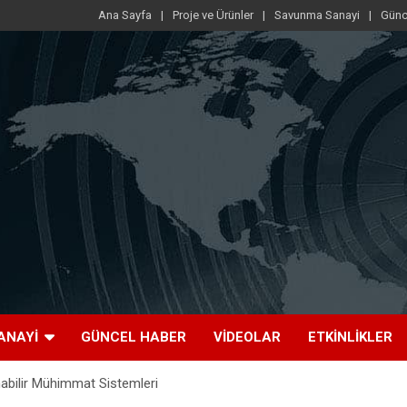
Ana Sayfa
Proje ve Ürünler
Savunma Sanayi
Günc
ANAYI
GÜNCEL HABER
VIDEOLAR
ETKINLIKLER
abilir Mühimmat Sistemleri