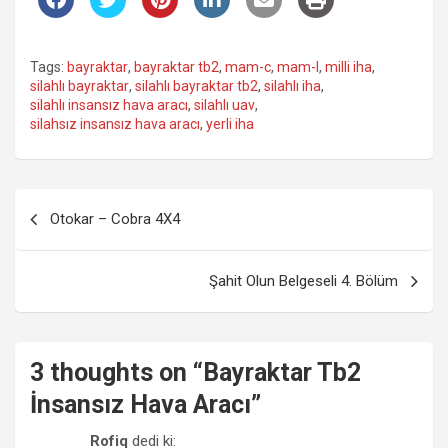
Tags:
bayraktar
,
bayraktar tb2
,
mam-c
,
mam-l
,
milli iha
,
silahlı bayraktar
,
silahlı bayraktar tb2
,
silahlı iha
,
silahlı insansız hava aracı
,
silahlı uav
,
silahsız insansız hava aracı
,
yerli iha
Yazı
Otokar – Cobra 4X4
gezinmesi
Şahit Olun Belgeseli 4. Bölüm
3 thoughts on “
Bayraktar Tb2
İnsansız Hava Aracı
”
Rofiq
dedi ki: