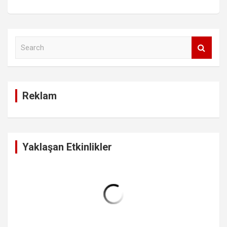
S
e
a
r
c
Reklam
h
Yaklaşan Etkinlikler