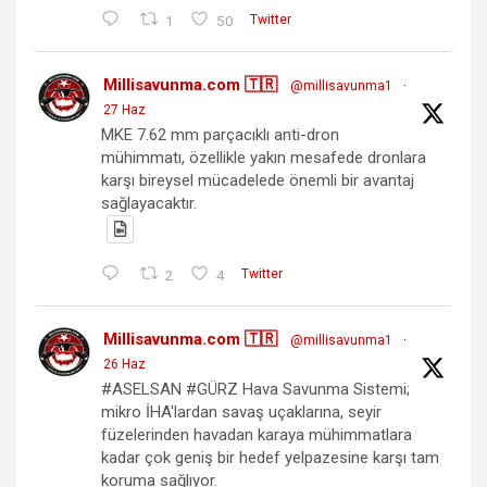
1
50
Twitter
Millisavunma.com 🇹🇷
@millisavunma1
·
27 Haz
MKE 7.62 mm parçacıklı anti-dron
mühimmatı, özellikle yakın mesafede dronlara
karşı bireysel mücadelede önemli bir avantaj
sağlayacaktır.
2
4
Twitter
Millisavunma.com 🇹🇷
@millisavunma1
·
26 Haz
#ASELSAN #GÜRZ Hava Savunma Sistemi;
mikro İHA'lardan savaş uçaklarına, seyir
füzelerinden havadan karaya mühimmatlara
kadar çok geniş bir hedef yelpazesine karşı tam
koruma sağlıyor.