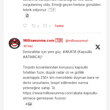
vurgulanmış oldu. Emeği geçen herkesi gönülden
tebrik ediyoruz. 🇹🇷
2
7
Twitter
Millisavunma.com 🇹🇷
@millisavunma1
·
30 Haz
Denizaltılar için yeni güç: #AKATA (Kapsüllü
#ATMACA)!
Torpido kovanlarından koruyucu kapsülle
fırlatılan füze; düşük radar izi ve gizlilik
avantajıyla 250+ km menzildeki düşman kara ve
deniz unsurlarını, tespit edilmeden vurma
yeteneğine sahip. 🚀
https://www.millisavunma.com/akata-kapsullu-
atmaca-gemisavar-fuzesi/
4