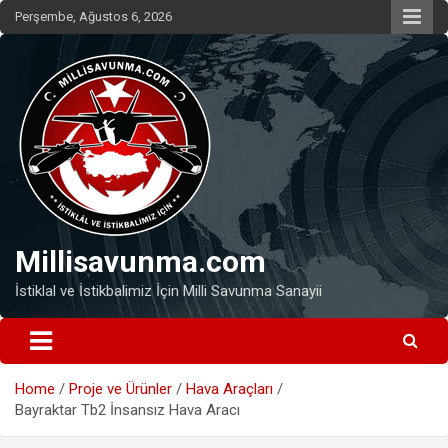
Skip
Perşembe, Ağustos 6, 2026
to
content
Millisavunma.com
İstiklal ve İstikbalimiz İçin Milli Savunma Sanayii
Home
Proje ve Ürünler
Hava Araçları
Bayraktar Tb2 İnsansız Hava Aracı