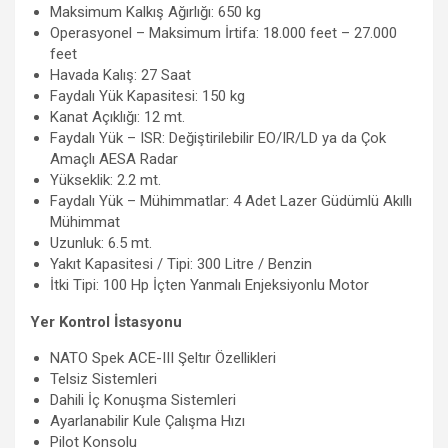
Maksimum Kalkış Ağırlığı: 650 kg
Operasyonel – Maksimum İrtifa: 18.000 feet – 27.000
feet
Havada Kalış: 27 Saat
Faydalı Yük Kapasitesi: 150 kg
Kanat Açıklığı: 12 mt.
Faydalı Yük – ISR: Değiştirilebilir EO/IR/LD ya da Çok
Amaçlı AESA Radar
Yükseklik: 2.2 mt.
Faydalı Yük – Mühimmatlar: 4 Adet Lazer Güdümlü Akıllı
Mühimmat
Uzunluk: 6.5 mt.
Yakıt Kapasitesi / Tipi: 300 Litre / Benzin
İtki Tipi: 100 Hp İçten Yanmalı Enjeksiyonlu Motor
Yer Kontrol İstasyonu
NATO Spek ACE-III Şeltır Özellikleri
Telsiz Sistemleri
Dahili İç Konuşma Sistemleri
Ayarlanabilir Kule Çalışma Hızı
Pilot Konsolu