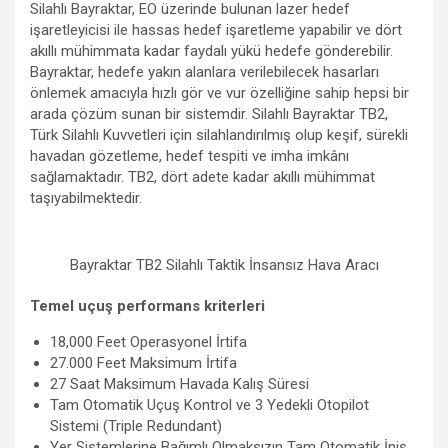
Silahlı Bayraktar, EO üzerinde bulunan lazer hedef
işaretleyicisi ile hassas hedef işaretleme yapabilir ve dört
akıllı mühimmata kadar faydalı yükü hedefe gönderebilir.
Bayraktar, hedefe yakın alanlara verilebilecek hasarları
önlemek amacıyla hızlı gör ve vur özelliğine sahip hepsi bir
arada çözüm sunan bir sistemdir. Silahlı Bayraktar TB2,
Türk Silahlı Kuvvetleri için silahlandırılmış olup keşif, sürekli
havadan gözetleme, hedef tespiti ve imha imkânı
sağlamaktadır. TB2, dört adete kadar akıllı mühimmat
taşıyabilmektedir.
Bayraktar TB2 Silahlı Taktik İnsansız Hava Aracı
Temel uçuş performans kriterleri
18,000 Feet Operasyonel İrtifa
27.000 Feet Maksimum İrtifa
27 Saat Maksimum Havada Kalış Süresi
Tam Otomatik Uçuş Kontrol ve 3 Yedekli Otopilot
Sistemi (Triple Redundant)
Yer Sistemlerine Bağımlı Olmaksızın Tam Otomatik İniş