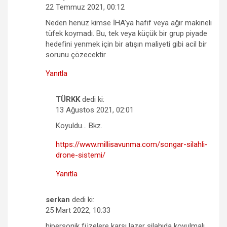
22 Temmuz 2021, 00:12
Neden henüz kimse İHA’ya hafif veya ağır makineli
tüfek koymadı. Bu, tek veya küçük bir grup piyade
hedefini yenmek için bir atışın maliyeti gibi acil bir
sorunu çözecektir.
Yanıtla
TÜRKK
dedi ki:
13 Ağustos 2021, 02:01
Koyuldu… Bkz.
https://www.millisavunma.com/songar-silahli-
drone-sistemi/
Yanıtla
serkan
dedi ki:
25 Mart 2022, 10:33
hipersonik füzelere karşı lazer silahıda koyulmalı