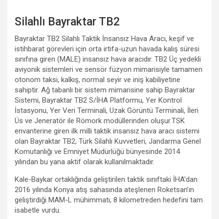
Silahlı Bayraktar TB2
Bayraktar TB2 Silahlı Taktik İnsansız Hava Aracı, keşif ve
istihbarat görevleri için orta irtifa-uzun havada kalış süresi
sınıfına giren (MALE) insansız hava aracıdır. TB2 Üç yedekli
aviyonik sistemleri ve sensör füzyon mimarisiyle tamamen
otonom taksi, kalkış, normal seyir ve iniş kabiliyetine
sahiptir. Ağ tabanlı bir sistem mimarisine sahip Bayraktar
Sistemi, Bayraktar TB2 S/İHA Platformu, Yer Kontrol
İstasyonu, Yer Veri Terminali, Uzak Görüntü Terminali, İleri
Üs ve Jeneratör ile Römork modüllerinden oluşur.TSK
envanterine giren ilk milli taktik insansız hava aracı sistemi
olan Bayraktar TB2, Türk Silahlı Kuvvetleri, Jandarma Genel
Komutanlığı ve Emniyet Müdürlüğü bünyesinde 2014
yılından bu yana aktif olarak kullanılmaktadır.
Kale-Baykar ortaklığında geliştirilen taktik sınıftaki İHA’dan
2016 yılında Konya atış sahasında ateşlenen Roketsan’ın
geliştirdiği MAM-L mühimmatı, 8 kilometreden hedefini tam
isabetle vurdu.