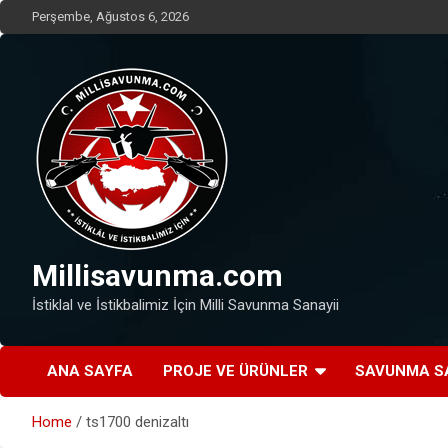
Skip
Perşembe, Ağustos 6, 2026
to
content
Millisavunma.com
İstiklal ve İstikbalimiz İçin Milli Savunma Sanayii
ANA SAYFA
PROJE VE ÜRÜNLER
SAVUNMA S
Home
ts1700 denizaltı