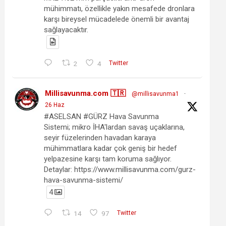
mühimmatı, özellikle yakın mesafede dronlara
karşı bireysel mücadelede önemli bir avantaj
sağlayacaktır.
2
4
Twitter
Millisavunma.com 🇹🇷
@millisavunma1
·
26 Haz
#ASELSAN #GÜRZ Hava Savunma
Sistemi; mikro İHA'lardan savaş uçaklarına,
seyir füzelerinden havadan karaya
mühimmatlara kadar çok geniş bir hedef
yelpazesine karşı tam koruma sağlıyor.
Detaylar: https://www.millisavunma.com/gurz-
hava-savunma-sistemi/
4
14
97
Twitter