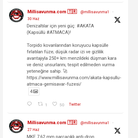
Millisavunma.com 🇹🇷
@millisavunma1
·
30 Haz
Denizaltılar için yeni güç: #AKATA
(Kapsüllü #ATMACA)!
Torpido kovanlarından koruyucu kapsülle
fırlatılan füze; düşük radar izi ve gizlilik
avantajıyla 250+ km menzildeki düşman kara
ve deniz unsurlarını, tespit edilmeden vurma
yeteneğine sahip. 🚀
https://www.millisavunma.com/akata-kapsullu-
atmaca-gemisavar-fuzesi/
4
1
50
Twitter
Millisavunma.com 🇹🇷
@millisavunma1
·
27 Haz
MKE 7.62 mm parçacıklı anti-dron