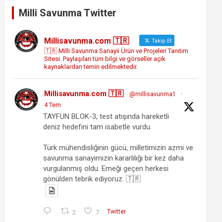
Milli Savunma Twitter
Millisavunma.com 🇹🇷
Takip Et
🇹🇷 Milli Savunma Sanayii Ürün ve Projeleri Tanıtım
Sitesi. Paylaşılan tüm bilgi ve görseller açık
kaynaklardan temin edilmektedir.
Millisavunma.com 🇹🇷
@millisavunma1
·
4 Tem
TAYFUN BLOK-3, test atışında hareketli
deniz hedefini tam isabetle vurdu.
Türk mühendisliğinin gücü, milletimizin azmi ve
savunma sanayimizin kararlılığı bir kez daha
vurgulanmış oldu. Emeği geçen herkesi
gönülden tebrik ediyoruz. 🇹🇷
2
7
Twitter