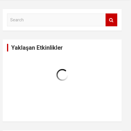
S
e
a
r
c
Yaklaşan Etkinlikler
h