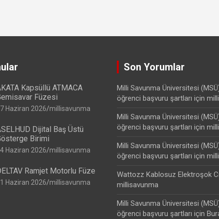
ular
Son Yorumlar
KATA Kapsüllü ATMACA
Milli Savunma Üniversitesi (MSÜ
emisavar Füzesi
öğrenci başvuru şartları
için
mil
7 Haziran 2026
millisavunma
Milli Savunma Üniversitesi (MSÜ
öğrenci başvuru şartları
için
mil
SELHUD Dijital Baş Üstü
österge Birimi
Milli Savunma Üniversitesi (MSÜ
4 Haziran 2026
millisavunma
öğrenci başvuru şartları
için
mil
ELTAV Ramjet Motorlu Füze
Wattozz Kablosuz Elektroşok C
1 Haziran 2026
millisavunma
millisavunma
Milli Savunma Üniversitesi (MSÜ
öğrenci başvuru şartları
için
Bur