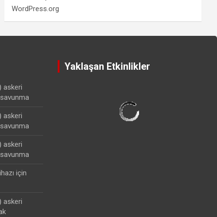
WordPress.org
Yaklaşan Etkinlikler
) askeri
lisavunma
) askeri
lisavunma
) askeri
lisavunma
ihazı
için
) askeri
ak