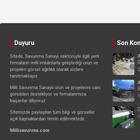
Duyuru
Son Kon
A
Sitede, Savunma Sanayi sektörüyle ilgili yerli
G
firmaların milli imkânlarla geliştirdiği ürün ve
projeleri görsel ağırlıklı olarak sizlere
2
tanıtmaktayız.
A
Milli Savunma Sanayii ürün ve projelerini canı
G
gönülden destekliyor ve firmalarımıza
1
başarılar diliyoruz.
D
Sitemizde paylaşılan tüm bilgi ve görseller
1
açık kaynaklardan temin edilmektedir.
Millisavunma.com