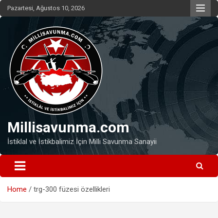
Skip
Pazartesi, Ağustos 10, 2026
to
content
Millisavunma.com
İstiklal ve İstikbalimiz İçin Milli Savunma Sanayii
Home
trg-300 füzesi özellikleri