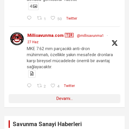
4
1
50
Twitter
Millisavunma.com 🇹🇷
@millisavunma1
·
27 Haz
MKE 7.62 mm parçacıklı anti-dron
mühimmatı, özellikle yakın mesafede dronlara
karşı bireysel mücadelede önemli bir avantaj
sağlayacaktır.
2
4
Twitter
Devamı...
Savunma Sanayi Haberleri