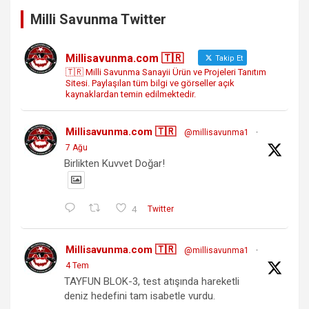
Milli Savunma Twitter
Millisavunma.com 🇹🇷
Takip Et
🇹🇷 Milli Savunma Sanayii Ürün ve Projeleri Tanıtım
Sitesi. Paylaşılan tüm bilgi ve görseller açık
kaynaklardan temin edilmektedir.
Millisavunma.com 🇹🇷
@millisavunma1
·
7 Ağu
Birlikten Kuvvet Doğar!
4
Twitter
Millisavunma.com 🇹🇷
@millisavunma1
·
4 Tem
TAYFUN BLOK-3, test atışında hareketli
deniz hedefini tam isabetle vurdu.