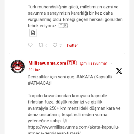
Türk mühendisliğinin gücü, milletimizin azmi ve
savunma sanayimizin kararlılığı bir kez daha
vurgulanmış oldu. Emeği geçen herkesi gönülden
tebrik ediyoruz. 🇹🇷
2
7
Twitter
Millisavunma.com 🇹🇷
@millisavunma1
·
30 Haz
Denizaltılar için yeni güç: #AKATA (Kapsüllü
#ATMACA)!
Torpido kovanlarından koruyucu kapsülle
fırlatılan füze; düşük radar izi ve gizlilik
avantajıyla 250+ km menzildeki düşman kara ve
deniz unsurlarını, tespit edilmeden vurma
yeteneğine sahip. 🚀
https://www.millisavunma.com/akata-kapsullu-
atmaca-gemisavar-fuzesi/