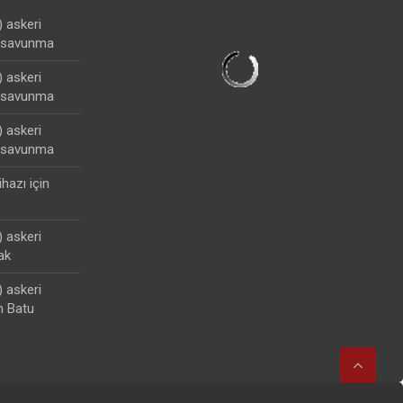
) askeri
lisavunma
) askeri
lisavunma
) askeri
lisavunma
ihazı
için
) askeri
ak
) askeri
n Batu