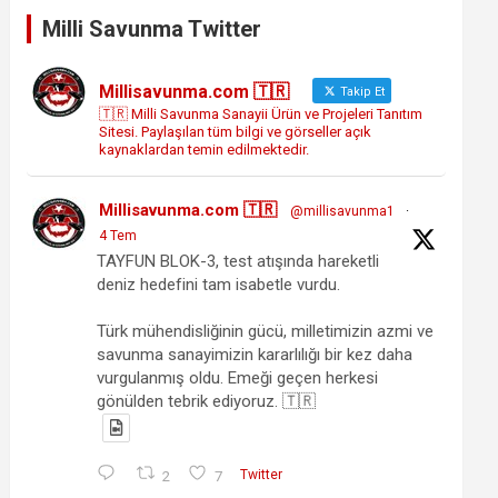
Milli Savunma Twitter
Millisavunma.com 🇹🇷
Takip Et
🇹🇷 Milli Savunma Sanayii Ürün ve Projeleri Tanıtım
Sitesi. Paylaşılan tüm bilgi ve görseller açık
kaynaklardan temin edilmektedir.
Millisavunma.com 🇹🇷
@millisavunma1
·
4 Tem
TAYFUN BLOK-3, test atışında hareketli
deniz hedefini tam isabetle vurdu.
Türk mühendisliğinin gücü, milletimizin azmi ve
savunma sanayimizin kararlılığı bir kez daha
vurgulanmış oldu. Emeği geçen herkesi
gönülden tebrik ediyoruz. 🇹🇷
2
7
Twitter