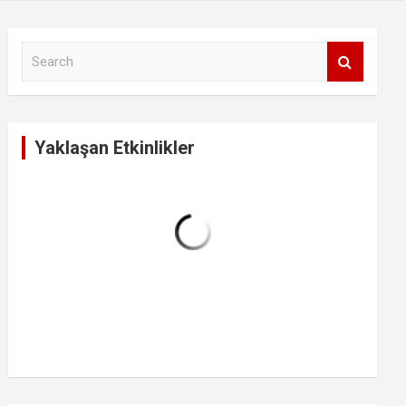
S
e
a
r
c
Yaklaşan Etkinlikler
h