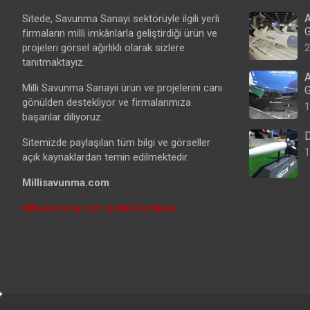
A
Sitede, Savunma Sanayi sektörüyle ilgili yerli
G
firmaların milli imkânlarla geliştirdiği ürün ve
projeleri görsel ağırlıklı olarak sizlere
2
tanıtmaktayız.
A
Milli Savunma Sanayii ürün ve projelerini canı
G
gönülden destekliyor ve firmalarımıza
1
başarılar diliyoruz.
D
Sitemizde paylaşılan tüm bilgi ve görseller
1
açık kaynaklardan temin edilmektedir.
Millisavunma.com
Millisavunma.com Gizlilik Politikası