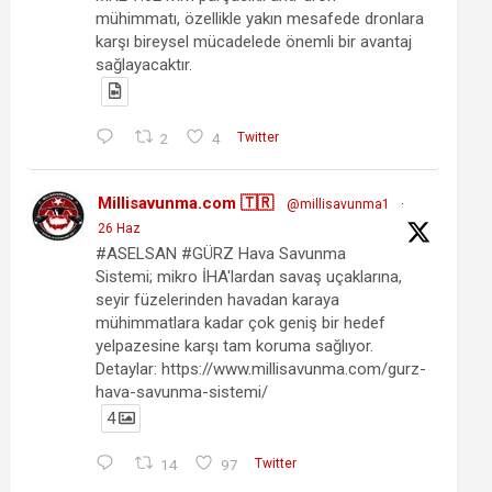
mühimmatı, özellikle yakın mesafede dronlara
karşı bireysel mücadelede önemli bir avantaj
sağlayacaktır.
2
4
Twitter
Millisavunma.com 🇹🇷
@millisavunma1
·
26 Haz
#ASELSAN #GÜRZ Hava Savunma
Sistemi; mikro İHA'lardan savaş uçaklarına,
seyir füzelerinden havadan karaya
mühimmatlara kadar çok geniş bir hedef
yelpazesine karşı tam koruma sağlıyor.
Detaylar: https://www.millisavunma.com/gurz-
hava-savunma-sistemi/
4
14
97
Twitter