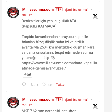
Millisavunma.com 🇹🇷
@millisavunma1
·
30 Haz
Denizaltılar için yeni güç: #AKATA
(Kapsüllü #ATMACA)!
Torpido kovanlarından koruyucu kapsülle
fırlatılan füze; düşük radar izi ve gizlilik
avantajıyla 250+ km menzildeki düşman kara
ve deniz unsurlarını, tespit edilmeden vurma
yeteneğine sahip. 🚀
https://www.millisavunma.com/akata-kapsullu-
atmaca-gemisavar-fuzesi/
4
1
50
Twitter
Millisavunma.com 🇹🇷
@millisavunma1
·
27 Haz
MKE 7.62 mm parçacıklı anti-dron