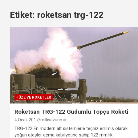
Etiket:
roketsan trg-122
FÜZE VE ROKETLER
Roketsan TRG-122 Güdümlü Topçu Roketi
4 Ocak 2017
millisavunma
TRG-122 En modern alt sistemlerle teçhiz edilmiş olarak
yoğun ateşler açma kabiliyetine sahip 122 mm.lik