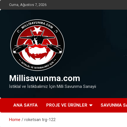
Skip
Cuma, Ağustos 7, 2026
to
content
Millisavunma.com
İstiklal ve İstikbalimiz İçin Milli Savunma Sanayii
ANA SAYFA
PROJE VE ÜRÜNLER
SAVUNMA S
Home
roketsan trg-122