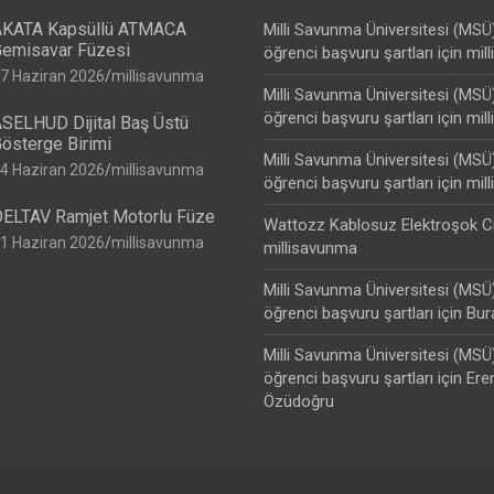
KATA Kapsüllü ATMACA
Milli Savunma Üniversitesi (MSÜ
emisavar Füzesi
öğrenci başvuru şartları
için
mil
7 Haziran 2026
millisavunma
Milli Savunma Üniversitesi (MSÜ
öğrenci başvuru şartları
için
mil
SELHUD Dijital Baş Üstü
österge Birimi
Milli Savunma Üniversitesi (MSÜ
4 Haziran 2026
millisavunma
öğrenci başvuru şartları
için
mil
ELTAV Ramjet Motorlu Füze
Wattozz Kablosuz Elektroşok C
1 Haziran 2026
millisavunma
millisavunma
Milli Savunma Üniversitesi (MSÜ
öğrenci başvuru şartları
için
Bur
Milli Savunma Üniversitesi (MSÜ
öğrenci başvuru şartları
için
Ere
Özüdoğru