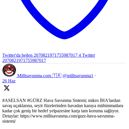
Twitter'da beğen 2070821971755987017
4
Twitter
2070821971755987017
Millisavunma.com 🇹🇷
@millisavunma1
·
26 Haz
#ASELSAN #GÜRZ Hava Savunma Sistemi; mikro İHA'lardan
savaş uçaklarına, seyir füzelerinden havadan karaya mühimmatlara
kadar çok geniş bir hedef yelpazesine karşı tam koruma sağlıyor.
Detaylar: https://www.millisavunma.com/gurz-hava-savunma-
sistemi/