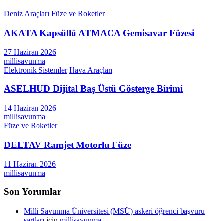
Deniz Araçları
Füze ve Roketler
AKATA Kapsüllü ATMACA Gemisavar Füzesi
27 Haziran 2026
millisavunma
Elektronik Sistemler
Hava Araçları
ASELHUD Dijital Baş Üstü Gösterge Birimi
14 Haziran 2026
millisavunma
Füze ve Roketler
DELTAV Ramjet Motorlu Füze
11 Haziran 2026
millisavunma
Son Yorumlar
Milli Savunma Üniversitesi (MSÜ) askeri öğrenci başvuru
şartları
için
millisavunma