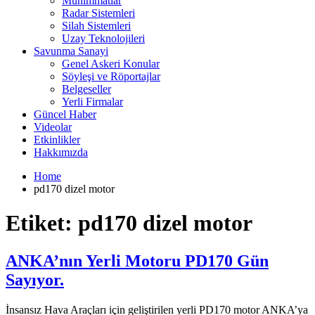
Mühimmatlar
Radar Sistemleri
Silah Sistemleri
Uzay Teknolojileri
Savunma Sanayi
Genel Askeri Konular
Söyleşi ve Röportajlar
Belgeseller
Yerli Firmalar
Güncel Haber
Videolar
Etkinlikler
Hakkımızda
Home
pd170 dizel motor
Etiket:
pd170 dizel motor
ANKA’nın Yerli Motoru PD170 Gün
Sayıyor.
İnsansız Hava Araçları için geliştirilen yerli PD170 motor ANKA’ya