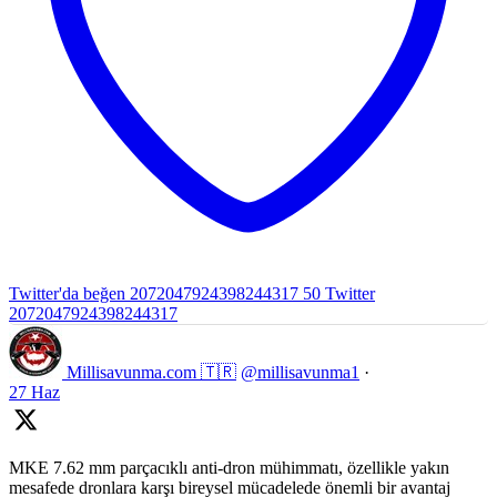
Twitter'da beğen 2072047924398244317
50
Twitter
2072047924398244317
Millisavunma.com 🇹🇷
@millisavunma1
·
27 Haz
MKE 7.62 mm parçacıklı anti-dron mühimmatı, özellikle yakın
mesafede dronlara karşı bireysel mücadelede önemli bir avantaj