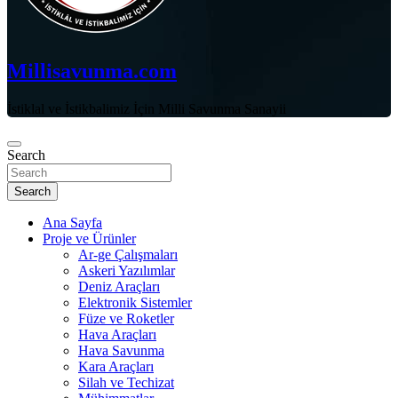
Millisavunma.com
İstiklal ve İstikbalimiz İçin Milli Savunma Sanayii
Search
Search
Ana Sayfa
Proje ve Ürünler
Ar-ge Çalışmaları
Askeri Yazılımlar
Deniz Araçları
Elektronik Sistemler
Füze ve Roketler
Hava Araçları
Hava Savunma
Kara Araçları
Silah ve Techizat