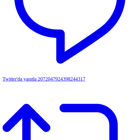
Twitter'da yanıtla 2072047924398244317