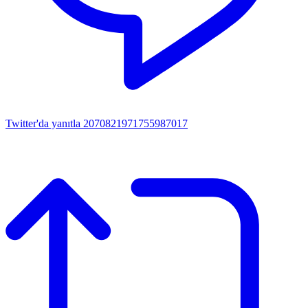
Twitter'da yanıtla 2070821971755987017