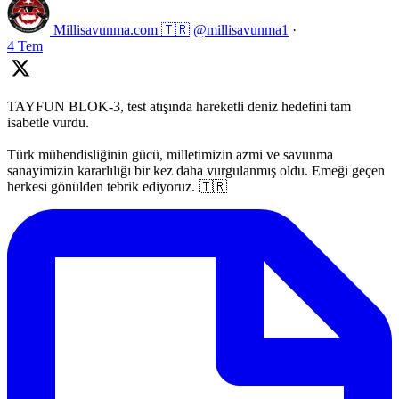
Millisavunma.com 🇹🇷
@millisavunma1
·
4 Tem
TAYFUN BLOK-3, test atışında hareketli deniz hedefini tam
isabetle vurdu.
Türk mühendisliğinin gücü, milletimizin azmi ve savunma
sanayimizin kararlılığı bir kez daha vurgulanmış oldu. Emeği geçen
herkesi gönülden tebrik ediyoruz. 🇹🇷