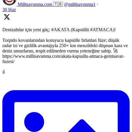
Millisavunma.com 🇹🇷
@millisavunma1
·
30 Haz
Denizaltılar için yeni güç: #AKATA (Kapsüllü #ATMACA)!
Torpido kovanlarından koruyucu kapsülle fırlatılan füze; düşük
radar izi ve gizlilik avantajıyla 250+ km menzildeki düşman kara ve
deniz unsurlarını, tespit edilmeden vurma yeteneğine sahip. 🚀
https://www.millisavunma.com/akata-kapsullu-atmaca-gemisavar-
fuzesi/
4