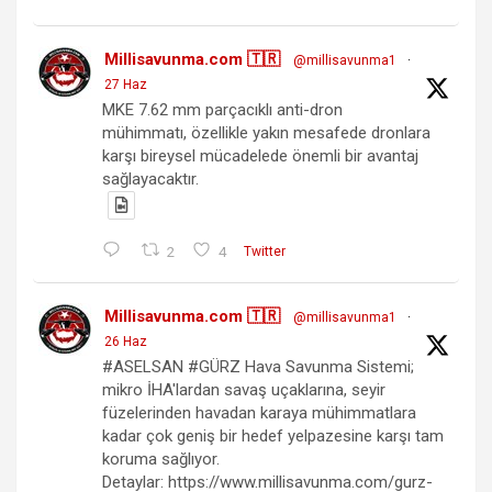
Millisavunma.com 🇹🇷
@millisavunma1
·
27 Haz
MKE 7.62 mm parçacıklı anti-dron
mühimmatı, özellikle yakın mesafede dronlara
karşı bireysel mücadelede önemli bir avantaj
sağlayacaktır.
2
4
Twitter
Millisavunma.com 🇹🇷
@millisavunma1
·
26 Haz
#ASELSAN #GÜRZ Hava Savunma Sistemi;
mikro İHA'lardan savaş uçaklarına, seyir
füzelerinden havadan karaya mühimmatlara
kadar çok geniş bir hedef yelpazesine karşı tam
koruma sağlıyor.
Detaylar: https://www.millisavunma.com/gurz-