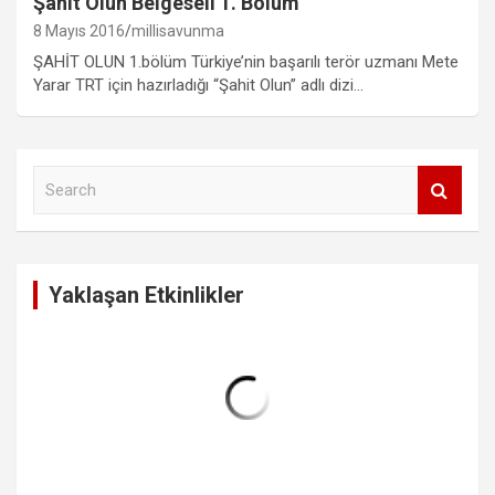
Şahit Olun Belgeseli 1. Bölüm
8 Mayıs 2016
millisavunma
ŞAHİT OLUN 1.bölüm Türkiye’nin başarılı terör uzmanı Mete
Yarar TRT için hazırladığı “Şahit Olun” adlı dizi…
S
e
a
r
c
Yaklaşan Etkinlikler
h