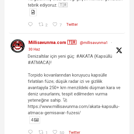
tebrik ediyoruz. 🇹🇷
2
7
Twitter
Millisavunma.com 🇹🇷
@millisavunma1
·
30 Haz
Denizaltılar için yeni güç: #AKATA (Kapsüllü
#ATMACA)!
Torpido kovanlarından koruyucu kapsülle
fırlatılan füze; düşük radar izi ve gizlilik
avantajıyla 250+ km menzildeki düşman kara ve
deniz unsurlarını, tespit edilmeden vurma
yeteneğine sahip. 🚀
https://www.millisavunma.com/akata-kapsullu-
atmaca-gemisavar-fuzesi/
4
1
50
Twitter