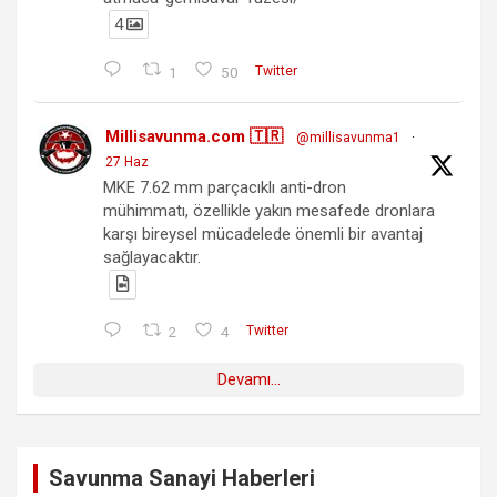
4
1
50
Twitter
Millisavunma.com 🇹🇷
@millisavunma1
·
27 Haz
MKE 7.62 mm parçacıklı anti-dron
mühimmatı, özellikle yakın mesafede dronlara
karşı bireysel mücadelede önemli bir avantaj
sağlayacaktır.
2
4
Twitter
Devamı...
Savunma Sanayi Haberleri