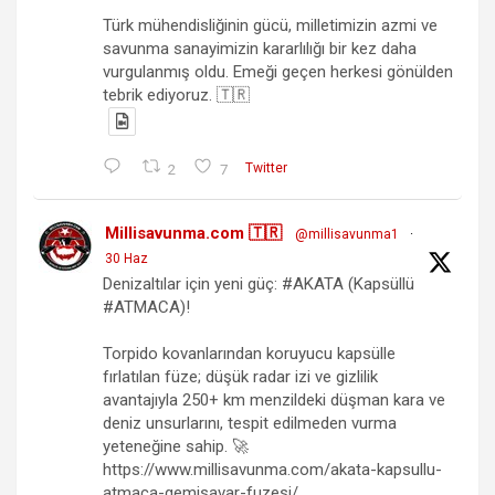
Türk mühendisliğinin gücü, milletimizin azmi ve
savunma sanayimizin kararlılığı bir kez daha
vurgulanmış oldu. Emeği geçen herkesi gönülden
tebrik ediyoruz. 🇹🇷
2
7
Twitter
Millisavunma.com 🇹🇷
@millisavunma1
·
30 Haz
Denizaltılar için yeni güç: #AKATA (Kapsüllü
#ATMACA)!
Torpido kovanlarından koruyucu kapsülle
fırlatılan füze; düşük radar izi ve gizlilik
avantajıyla 250+ km menzildeki düşman kara ve
deniz unsurlarını, tespit edilmeden vurma
yeteneğine sahip. 🚀
https://www.millisavunma.com/akata-kapsullu-
atmaca-gemisavar-fuzesi/