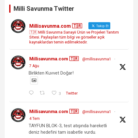
Milli Savunma Twitter
Millisavunma.com 🇹🇷
Takip Et
🇹🇷 Milli Savunma Sanayii Ürün ve Projeleri Tanıtım
Sitesi. Paylaşılan tüm bilgi ve görseller açık
kaynaklardan temin edilmektedir.
Millisavunma.com 🇹🇷
@millisavunma1
·
7 Ağu
Birlikten Kuvvet Doğar!
3
Twitter
Millisavunma.com 🇹🇷
@millisavunma1
·
4 Tem
TAYFUN BLOK-3, test atışında hareketli
deniz hedefini tam isabetle vurdu.