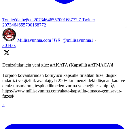
Twitter'da beğen 2073464655700168772
7
Twitter
2073464655700168772
Millisavunma.com 🇹🇷
@millisavunma1
·
30 Haz
Denizaltılar için yeni güç: #AKATA (Kapsüllü #ATMACA)!
Torpido kovanlarından koruyucu kapsülle fırlatılan füze; düşük
radar izi ve gizlilik avantajıyla 250+ km menzildeki düşman kara ve
deniz unsurlarını, tespit edilmeden vurma yeteneğine sahip. 🚀
https://www.millisavunma.com/akata-kapsullu-atmaca-gemisavar-
fuzesi/
4