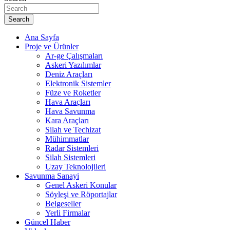
Search
Ana Sayfa
Proje ve Ürünler
Ar-ge Çalışmaları
Askeri Yazılımlar
Deniz Araçları
Elektronik Sistemler
Füze ve Roketler
Hava Araçları
Hava Savunma
Kara Araçları
Silah ve Techizat
Mühimmatlar
Radar Sistemleri
Silah Sistemleri
Uzay Teknolojileri
Savunma Sanayi
Genel Askeri Konular
Söyleşi ve Röportajlar
Belgeseller
Yerli Firmalar
Güncel Haber