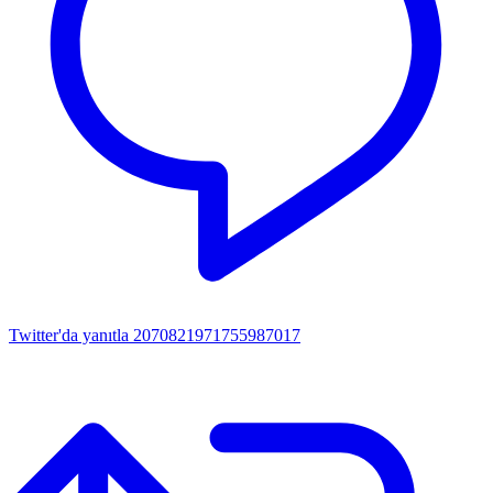
Twitter'da yanıtla 2070821971755987017