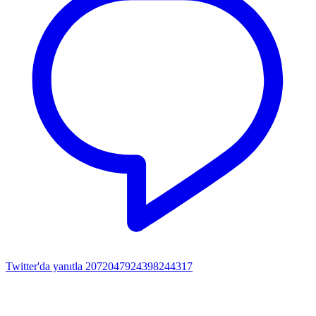
Twitter'da yanıtla 2072047924398244317