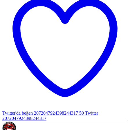
Twitter'da beğen 2072047924398244317
50
Twitter
2072047924398244317