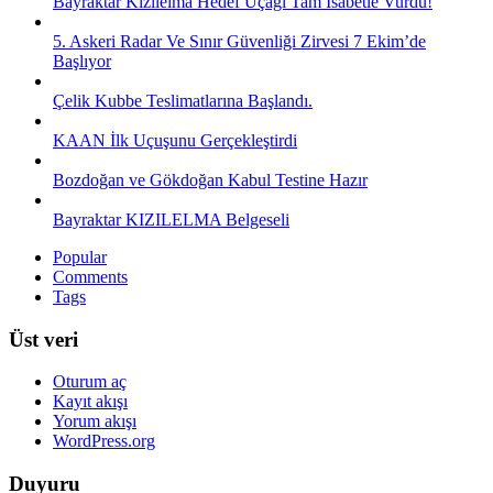
Bayraktar Kızılelma Hedef Uçağı Tam İsabetle Vurdu!
5. Askeri Radar Ve Sınır Güvenliği Zirvesi 7 Ekim’de
Başlıyor
Çelik Kubbe Teslimatlarına Başlandı.
KAAN İlk Uçuşunu Gerçekleştirdi
Bozdoğan ve Gökdoğan Kabul Testine Hazır
Bayraktar KIZILELMA Belgeseli
Popular
Comments
Tags
Üst veri
Oturum aç
Kayıt akışı
Yorum akışı
WordPress.org
Duyuru