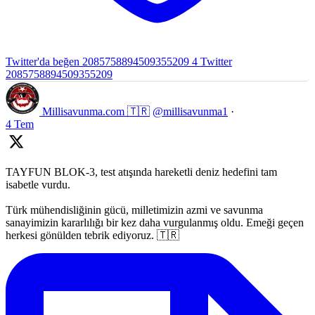
Twitter'da beğen 2085758894509355209
4
Twitter
2085758894509355209
Millisavunma.com 🇹🇷
@millisavunma1
·
4 Tem
TAYFUN BLOK-3, test atışında hareketli deniz hedefini tam
isabetle vurdu.
Türk mühendisliğinin gücü, milletimizin azmi ve savunma
sanayimizin kararlılığı bir kez daha vurgulanmış oldu. Emeği geçen
herkesi gönülden tebrik ediyoruz. 🇹🇷