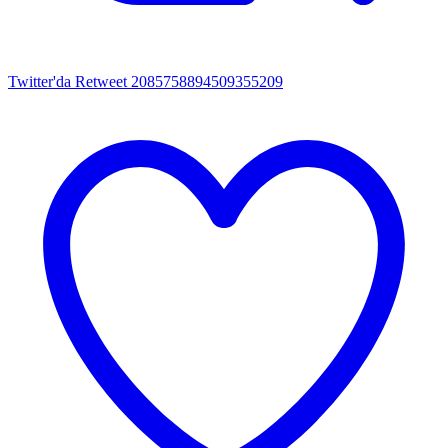
Twitter'da Retweet 2085758894509355209