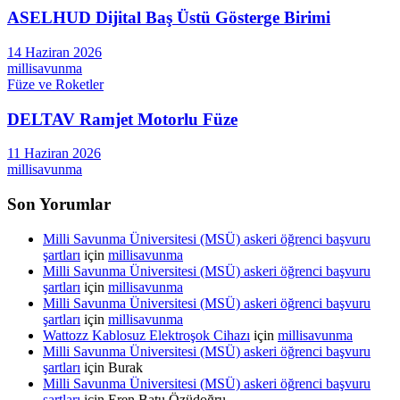
ASELHUD Dijital Baş Üstü Gösterge Birimi
14 Haziran 2026
millisavunma
Füze ve Roketler
DELTAV Ramjet Motorlu Füze
11 Haziran 2026
millisavunma
Son Yorumlar
Milli Savunma Üniversitesi (MSÜ) askeri öğrenci başvuru
şartları
için
millisavunma
Milli Savunma Üniversitesi (MSÜ) askeri öğrenci başvuru
şartları
için
millisavunma
Milli Savunma Üniversitesi (MSÜ) askeri öğrenci başvuru
şartları
için
millisavunma
Wattozz Kablosuz Elektroşok Cihazı
için
millisavunma
Milli Savunma Üniversitesi (MSÜ) askeri öğrenci başvuru
şartları
için
Burak
Milli Savunma Üniversitesi (MSÜ) askeri öğrenci başvuru
şartları
için
Eren Batu Özüdoğru