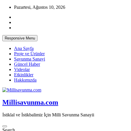
Skip
Pazartesi, Ağustos 10, 2026
to
content
Responsive Menu
Ana Sayfa
Proje ve Ürünler
Savunma Sanayi
Güncel Haber
Videolar
Etkinlikler
Hakkımızda
Millisavunma.com
İstiklal ve İstikbalimiz İçin Milli Savunma Sanayii
Search