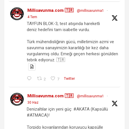
Millisavunma.com 🇹🇷
@millisavunma1
·
4 Tem
TAYFUN BLOK-3, test atışında hareketli
deniz hedefini tam isabetle vurdu.
Türk mühendisliğinin gücü, milletimizin azmi ve
savunma sanayimizin kararlılığı bir kez daha
vurgulanmış oldu. Emeği geçen herkesi gönülden
tebrik ediyoruz. 🇹🇷
2
7
Twitter
Millisavunma.com 🇹🇷
@millisavunma1
·
30 Haz
Denizaltılar için yeni güç: #AKATA (Kapsüllü
#ATMACA)!
Torpido kovanlarından koruyucu kapsülle