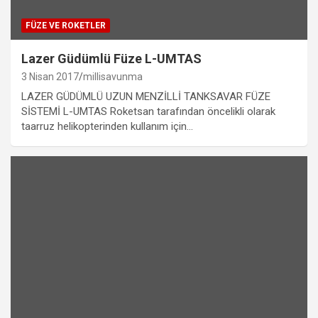
FÜZE VE ROKETLER
Lazer Güdümlü Füze L-UMTAS
3 Nisan 2017
millisavunma
LAZER GÜDÜMLÜ UZUN MENZİLLİ TANKSAVAR FÜZE
SİSTEMİ L-UMTAS Roketsan tarafından öncelikli olarak
taarruz helikopterinden kullanım için…