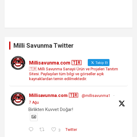
Milli Savunma Twitter
Millisavunma.com 🇹🇷
Takip Et
🇹🇷 Milli Savunma Sanayii Ürün ve Projeleri Tanıtım
Sitesi. Paylaşılan tüm bilgi ve görseller açık
kaynaklardan temin edilmektedir.
Millisavunma.com 🇹🇷
@millisavunma1
·
7 Ağu
Birlikten Kuvvet Doğar!
3
Twitter