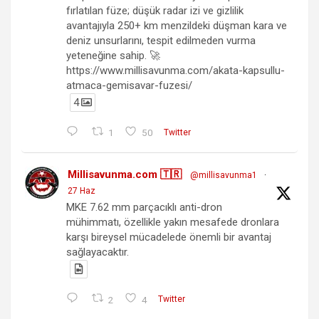
fırlatılan füze; düşük radar izi ve gizlilik
avantajıyla 250+ km menzildeki düşman kara ve
deniz unsurlarını, tespit edilmeden vurma
yeteneğine sahip. 🚀
https://www.millisavunma.com/akata-kapsullu-
atmaca-gemisavar-fuzesi/
4
1
50
Twitter
Millisavunma.com 🇹🇷
@millisavunma1
·
27 Haz
MKE 7.62 mm parçacıklı anti-dron
mühimmatı, özellikle yakın mesafede dronlara
karşı bireysel mücadelede önemli bir avantaj
sağlayacaktır.
2
4
Twitter