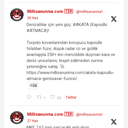
Millisavunma.com 🇹🇷
@millisavunma1
·
30 Haz
Denizaltılar için yeni güç: #AKATA (Kapsüllü
#ATMACA)!
Torpido kovanlarından koruyucu kapsülle
fırlatılan füze; düşük radar izi ve gizlilik
avantajıyla 250+ km menzildeki düşman kara ve
deniz unsurlarını, tespit edilmeden vurma
yeteneğine sahip. 🚀
https://www.millisavunma.com/akata-kapsullu-
atmaca-gemisavar-fuzesi/
4
1
50
Twitter
Millisavunma.com 🇹🇷
@millisavunma1
·
27 Haz
MKE 7.62 mm parçacıklı anti-dron