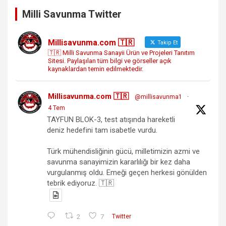
Milli Savunma Twitter
Millisavunma.com 🇹🇷
Takip Et
🇹🇷 Milli Savunma Sanayii Ürün ve Projeleri Tanıtım
Sitesi. Paylaşılan tüm bilgi ve görseller açık
kaynaklardan temin edilmektedir.
Millisavunma.com 🇹🇷
@millisavunma1
·
4 Tem
TAYFUN BLOK-3, test atışında hareketli
deniz hedefini tam isabetle vurdu.
Türk mühendisliğinin gücü, milletimizin azmi ve
savunma sanayimizin kararlılığı bir kez daha
vurgulanmış oldu. Emeği geçen herkesi gönülden
tebrik ediyoruz. 🇹🇷
2
7
Twitter