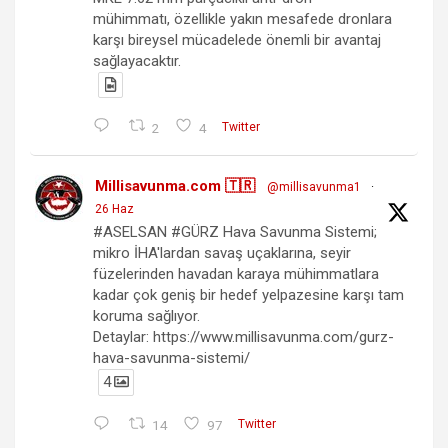
mühimmatı, özellikle yakın mesafede dronlara
karşı bireysel mücadelede önemli bir avantaj
sağlayacaktır.
2
4
Twitter
Millisavunma.com 🇹🇷
@millisavunma1
·
26 Haz
#ASELSAN #GÜRZ Hava Savunma Sistemi;
mikro İHA'lardan savaş uçaklarına, seyir
füzelerinden havadan karaya mühimmatlara
kadar çok geniş bir hedef yelpazesine karşı tam
koruma sağlıyor.
Detaylar: https://www.millisavunma.com/gurz-
hava-savunma-sistemi/
4
14
97
Twitter