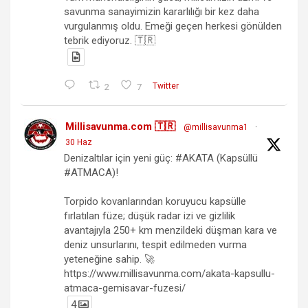
savunma sanayimizin kararlılığı bir kez daha
vurgulanmış oldu. Emeği geçen herkesi gönülden
tebrik ediyoruz. 🇹🇷
2
7
Twitter
Millisavunma.com 🇹🇷
@millisavunma1
·
30 Haz
Denizaltılar için yeni güç: #AKATA (Kapsüllü
#ATMACA)!
Torpido kovanlarından koruyucu kapsülle
fırlatılan füze; düşük radar izi ve gizlilik
avantajıyla 250+ km menzildeki düşman kara ve
deniz unsurlarını, tespit edilmeden vurma
yeteneğine sahip. 🚀
https://www.millisavunma.com/akata-kapsullu-
atmaca-gemisavar-fuzesi/
4