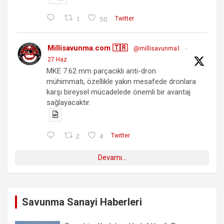
1
50
Twitter
Millisavunma.com 🇹🇷
@millisavunma1
·
27 Haz
MKE 7.62 mm parçacıklı anti-dron
mühimmatı, özellikle yakın mesafede dronlara
karşı bireysel mücadelede önemli bir avantaj
sağlayacaktır.
2
4
Twitter
Devamı...
Savunma Sanayi Haberleri