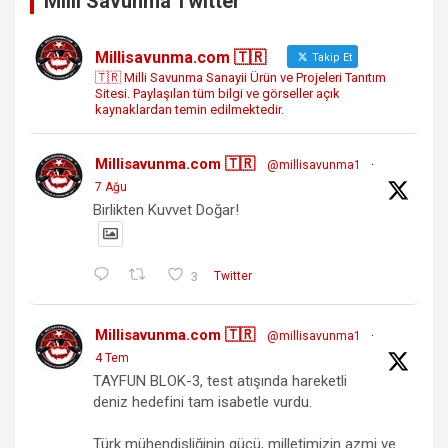
Milli Savunma Twitter
Millisavunma.com 🇹🇷
Takip Et
🇹🇷 Milli Savunma Sanayii Ürün ve Projeleri Tanıtım
Sitesi. Paylaşılan tüm bilgi ve görseller açık
kaynaklardan temin edilmektedir.
Millisavunma.com 🇹🇷
@millisavunma1
·
7 Ağu
Birlikten Kuvvet Doğar!
3
Twitter
Millisavunma.com 🇹🇷
@millisavunma1
·
4 Tem
TAYFUN BLOK-3, test atışında hareketli
deniz hedefini tam isabetle vurdu.
Türk mühendisliğinin gücü, milletimizin azmi ve