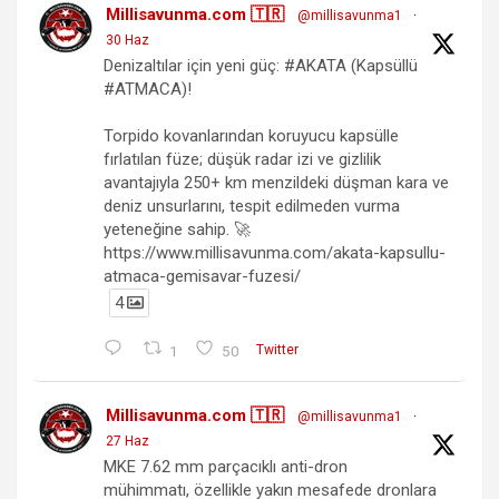
Millisavunma.com 🇹🇷
@millisavunma1
·
30 Haz
Denizaltılar için yeni güç: #AKATA (Kapsüllü
#ATMACA)!
Torpido kovanlarından koruyucu kapsülle
fırlatılan füze; düşük radar izi ve gizlilik
avantajıyla 250+ km menzildeki düşman kara ve
deniz unsurlarını, tespit edilmeden vurma
yeteneğine sahip. 🚀
https://www.millisavunma.com/akata-kapsullu-
atmaca-gemisavar-fuzesi/
4
1
50
Twitter
Millisavunma.com 🇹🇷
@millisavunma1
·
27 Haz
MKE 7.62 mm parçacıklı anti-dron
mühimmatı, özellikle yakın mesafede dronlara