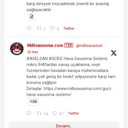
karşı bireysel mücadelede önemli bir avantaj
sağlayacaktır.
2
4
Twitter
Millisavunma.com 🇹🇷
@millisavunma1
·
26 Haz
#ASELSAN #GÜRZ Hava Savunma Sistemi;
mikro İHA'lardan savaş uçaklarına, seyir
füzelerinden havadan karaya mühimmatlara
kadar çok geniş bir hedef yelpazesine karşı tam
koruma sağlıyor.
Detaylar: https://www.millisavunma.com/gurz-
hava-savunma-sistemi/
4
14
97
Twitter
Devamı...