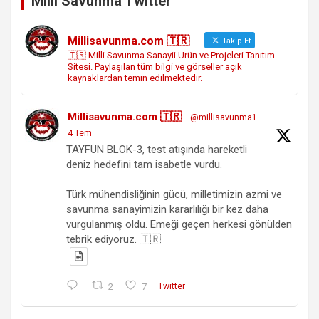
Milli Savunma Twitter
Millisavunma.com 🇹🇷
Takip Et
🇹🇷 Milli Savunma Sanayii Ürün ve Projeleri Tanıtım
Sitesi. Paylaşılan tüm bilgi ve görseller açık
kaynaklardan temin edilmektedir.
Millisavunma.com 🇹🇷
@millisavunma1
·
4 Tem
TAYFUN BLOK-3, test atışında hareketli
deniz hedefini tam isabetle vurdu.
Türk mühendisliğinin gücü, milletimizin azmi ve
savunma sanayimizin kararlılığı bir kez daha
vurgulanmış oldu. Emeği geçen herkesi gönülden
tebrik ediyoruz. 🇹🇷
2
7
Twitter